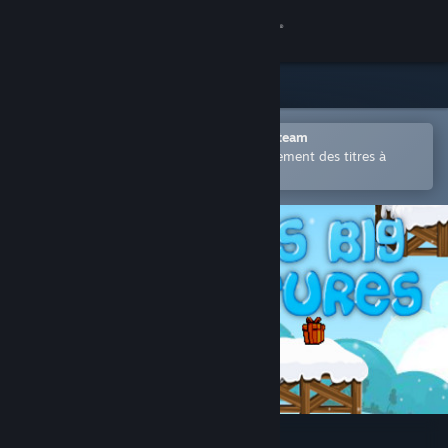
Se connecter
Magasin
Communauté
Ouvrir dans l'application mobile Steam
Permet d'acheter ou d'ajouter facilement des titres à
votre liste de souhaits.
À propos
Support
Changer la langue
Télécharger l'application mobile Steam
Voir version ordi. du site
Santa's Big Adventures