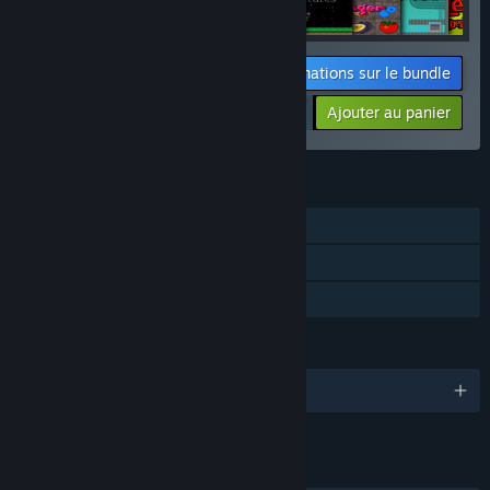
Informations sur le bundle
$12.76
-1%
-25%
Ajouter au panier
$9.52
FONCTIONNALITÉS
Solo
Cartes à échanger Steam
Partage familial
LANGUES
1 langues prises en charge
LIENS ET INFORMATIONS