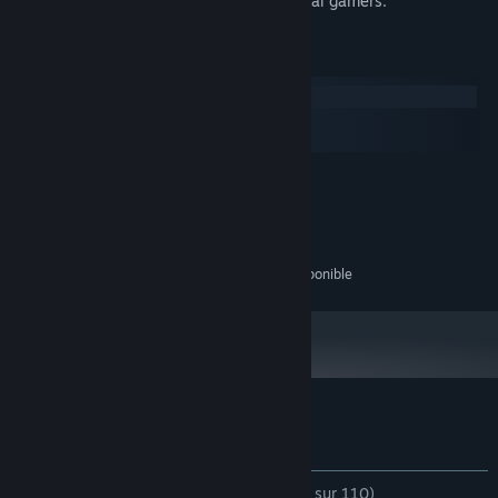
This game is specially made for kids/casual gamers.
Configuration requise
Windows
macOS
SteamOS + Linux
MINIMALE :
7+
SYSTÈME D'EXPLOITATION :
2 Ghz
PROCESSEUR :
1000 MB de mémoire
MÉMOIRE VIVE :
100 MB d'espace disque disponible
ESPACE DISQUE :
Évaluations pour Santa's Big Adventures
À propos des évaluations
Vos préférences
DEPUIS LE DÉBUT :
plutôt positives
(74 % sur 110)