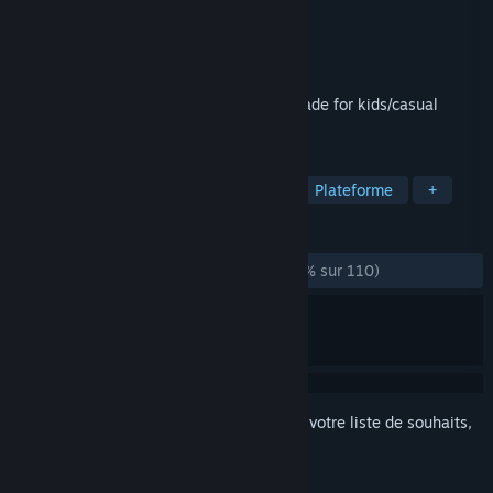
Développement
Mihai Morosanu
Édition
Mihai Morosanu
Sorti le
19 déc. 2016
A good looking santa platformer game made for kids/casual
gamers.
TAGS
Action
Indépendant
Casual
Plateforme
+
ÉVALUATIONS
DEPUIS LE DÉBUT :
plutôt positives
(74 % sur 110)
Connectez-vous
pour ajouter cet article à votre liste de souhaits,
le suivre ou l'ignorer