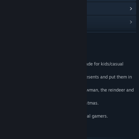
アップデート履歴を表示
関連ニュースをチェック
掲示板を表示
続きを読む
コミュニティグループを検索
このゲームについて
A good looking santa platformer game made for kids/casual
タイトル:
Santa's Big Adventures
gamers.
ジャンル:
アクション
,
カジュアル
,
インディー
リリース日:
2016年12月19日
Play as Santa and try to collect all lost presents and put them in
the chimney.
Avoid fantastic creatures like a living snowman, the reindeer and
spikes.
Complete all the levels and save the Christmas.
This game is specially made for kids/casual gamers.
システム要件