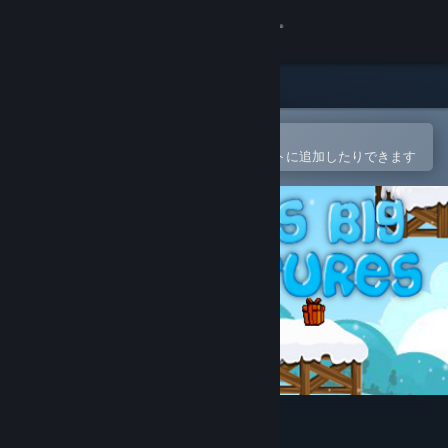
サインイン
ストア
コミュニティ
Steamモバイルアプリで開く
簡単に購入したり、ウィッシュリストに追加したりできます
詳細
サポート
言語を変更
Steamモバイルアプリを入手
デスクトップウェブサイトを表示
Santa's Big Adventures