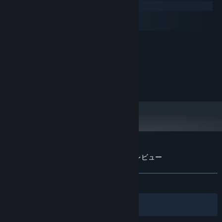
Windows
macOS
SteamOS + Linux
最低:
7+
OS:
2 Ghz
プロセッサー:
1000 MB RAM
メモリー:
100 MB の空き容量
ストレージ:
『Santa's Big Adventures』のカスタマーレビュー
ユーザーレビューについて
個人設定
全期間：
やや好評
(110件中74%)
フィルター
あなたの言語