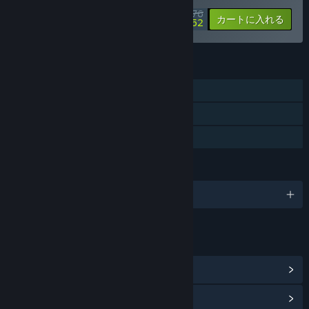
$12.76
-1%
-25%
バンドル情報
カートに入れる
$9.52
機能
シングルプレイヤー
Steamトレーディングカード
ファミリーシェアリング
言語
1対応言語
リンク＆情報
ポイントショップアイテムを表示
(8)
コミュニティハブを表示