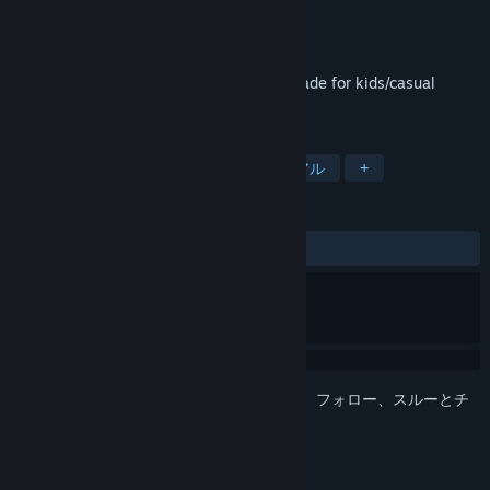
開発元
Mihai Morosanu
パブリッシャー
Mihai Morosanu
リリース日
2016年12月19日
A good looking santa platformer game made for kids/casual
gamers.
タグ
アクション
インディー
カジュアル
+
レビュー
全期間：
やや好評
(110件中74%)
このアイテムをウィッシュリストへの追加、フォロー、スルーとチ
ェックするには、
サインイン
してください。