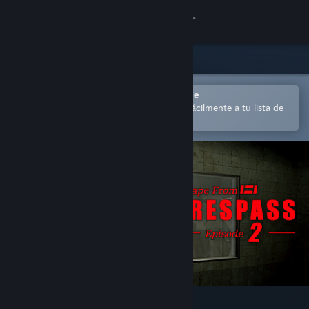
Iniciar sesión
Tienda
Comunidad
Abrir en la aplicación Steam Mobile
para comprar o añadir contenido fácilmente a tu lista de
deseados
Acerca de
Soporte
Cambiar idioma
Descargar Steam Mobile
Ver versión clásica
TRESPASS - Episode 2