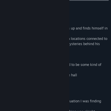
Acerca de este juego
Trespass – Episode 2 Introduction:
The protagonist, Samuel Rodriguez wakes up and finds himself in
an unfamiliar location.
He will revisit and attempt to escape from locations connected to
his past and along the way uncover the mysteries behind his
forgotten past.
“I regained consciousness in what seemed to be some kind of
detention facility.
With a lot of difficulty, I made it out of the hall
only to appear in my own home,
the home I shared together with Jess.
She spoke to me in such a way
that she didn’t know about the strange situation I was finding
myself in.