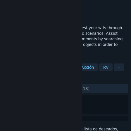
Desarrollador
VRotein
Editor
VRotein
Lanzado el
16 FEB 2017
Trespass – Episode 2 is a game that will test your wits through
puzzle solving elements and action packed scenarios. Assist
Samuel Rodriguez through different environments by searching
for clues and interacting with surrounding objects in order to
escape.
ETIQUETAS
Acceso anticipado
Simulación
Acción
RV
+
RESEÑAS
DESDE EL PRINCIPIO:
Positivas
(84 % de 13)
Inicia sesión
para añadir este artículo a tu lista de deseados,