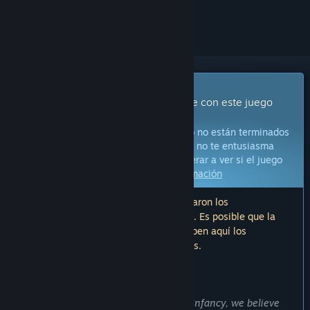
seguirlo o marcarlo como ignorado.
Juego con acceso anticipado
Obtén acceso inmediato e involúcrate con este juego
mientras se desarrolla.
Aviso:
Los juegos con acceso anticipado no están terminados
y pueden o no cambiar más adelante. Si no te entusiasma
jugar en su estado actual, deberías esperar a ver si el juego
avanza más en su desarrollo.
Más información
Nota: La última actualización que realizaron los
desarrolladores fue hace más de 9 años. Es posible que la
información y el cronograma que describen aquí los
desarrolladores ya no estén actualizados.
LO QUE DICEN LOS DESARROLLADORES:
¿Por qué ofreces acceso anticipado?
«As the VR game industry is still in its infancy, we believe