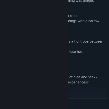
She spoke to me so ordinarily as if everything was alright.
No, something about it was a little off.
She told me not to follow her but even as I tried,
I found myself between two high-rise buildings with a narrow
bridge connecting the two.
Fear suddenly gripped me.
Not because I found myself having to cross a tightrope between
two buildings.
But it was an ominous feeling that I might lose her.
Finally, at the end of a dark hallway,
I see my wife once again.
What’s the dreaded meaning of this game of hide and seek?
And what are these absurd locations and experiences?
These things that I seeing and hearing,
Is it reality or just a dream?
LEER MÁS
I have to figure out what’s going on.”