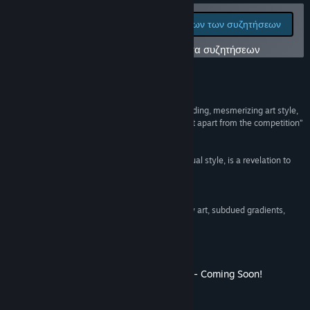
Ομάδες της Κοινότητας
Αναφέρετε
Προβολή όλων των συζητήσεων
σφάλματα και
Τίτλος:
Awaken
αφήστε τα σχόλιά σας στα θέματα συζητήσεων
Είδος:
Περιπέτεια
,
Χαλαρό
,
Indie
,
Πρόωρη πρόσβαση
Ημ/νία κυκλοφορίας:
26 Ιαν 2017
Κριτικές
“[Awaken's] use of ingenious dynamic music building, mesmerizing art style,
level editor, and sheer sense of polish easily set it apart from the competition”
UploadVR
“[The soundtrack], combined with the striking visual style, is a revelation to
experience inside a headset”
UploadVR
“Awaken’s virtual world is that of elegant low-poly art, subdued gradients,
mesmerizing lights and soothing sounds.”
ViveReport
Announcing the Fountain of Light Update - Coming Soon!