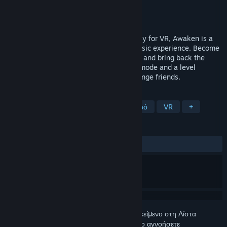
Δημιουργός
Blueprint Reality Inc.
Εκδότης
Blueprint Reality Inc.
Κυκλοφορία
26 Ιαν 2017
Set in beautiful worlds and designed solely for VR, Awaken is a
captivating puzzle game and rhythmic music experience. Become
an architect of light, awaken the universe and bring back the
stars. Awaken features both a campaign mode and a level
creation mode to build puzzles and challenge friends.
ΕΤΙΚΈΤΕΣ
Indie
Πρόωρη πρόσβαση
Χαλαρό
VR
+
ΚΡΙΤΙΚΈΣ
ΌΛΕΣ:
Θετικές
(90% από 22)
Συνδεθείτε
για να προσθέσετε αυτό το αντικείμενο στη Λίστα
Επιθυμιών σας, να το ακολουθήσετε ή να το αγνοήσετε