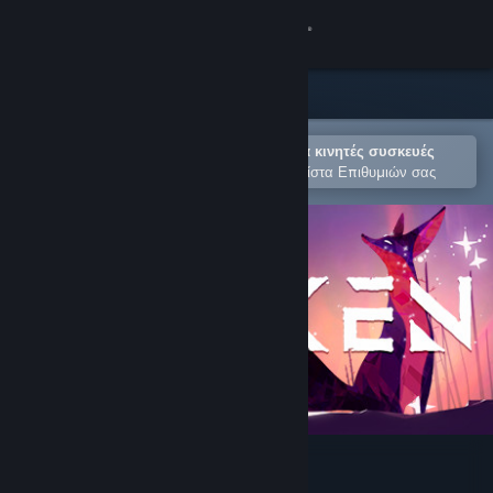
Σύνδεση
Κατάστημα
Κοινότητα
Άνοιγμα στην εφαρμογή Steam για κινητές συσκευές
Για εύκολη αγορά ή προσθήκη στη Λίστα Επιθυμιών σας
Σχετικά
Υποστήριξη
Αλλαγή γλώσσας
Αποκτήστε την εφαρμογή Steam για κινητές συσκευές
Προβολή ιστοσελίδας για υπολογιστές
Awaken