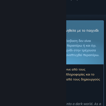
Παιχνίδι Πρόωρης Πρόσβασης
Αποκτήστε άμεση πρόσβαση και ασχοληθείτε με το παιχνίδι
καθώς εξελίσσεται.
Σημείωση:
Τα παιχνίδια στην Πρόωρη Πρόσβαση δεν είναι
ολοκληρωμένα και ενδέχεται να αλλάξουν περαιτέρω ή και όχι.
Εάν δεν επιθυμείτε να παίξετε αυτό το παιχνίδι στην τρέχουσα
μορφή του, περιμένετε για να δείτε αν θα αναπτυχθεί περαιτέρω.
Μάθετε περισσότερα
Σημείωση: Η τελευταία ενημέρωση που έγινε από τους
δημιουργούς ήταν πριν από 9 χρόνια. Οι πληροφορίες και το
χρονοδιάγραμμα που περιγράφονται εδώ από τους δημιουργούς
μπορεί να μην είναι πλέον ενημερωμένα.
ΤΙ ΕΧΟΥΝ ΝΑ ΠΟΥΝ ΟΙ ΔΗΜΙΟΥΡΓΟΙ:
Γιατί Πρόωρη πρόσβαση;
«
Awaken
is a game about bringing life into a dark world. As a