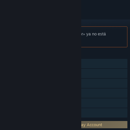
Aviso:
«Sailaway - The Sailing Simulator» ya no está
disponible en la tienda de Steam.
CARACTERÍSTICAS
Un jugador
Multijugador masivo
JcJ en línea
Logros de Steam
Cromos de Steam
Préstamo familiar
Requiere una cuenta de terceros: Sailaway Account