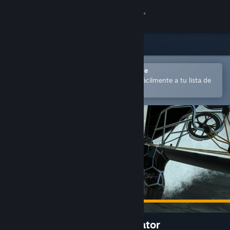
Iniciar sesión
Tienda
Comunidad
Abrir en la aplicación Steam Mobile
para comprar o añadir contenido fácilmente a tu lista de
deseados
Acerca de
Soporte
Cambiar idioma
Descargar Steam Mobile
Ver versión clásica
Sailaway - The Sailing Simulator