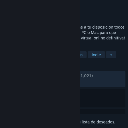
Desarrollador
Orbcreation
Editor
Orbcreation
Lanzado el
27 FEB 2018
¡El simulador de navegación Sailaway pone a tu disposición todos
los océanos del mundo en el confort de tu PC o Mac para que
disfrutes de la experiencia de navegación virtual online definitiva!
ETIQUETAS
Simulación
Carreras
Navegación
Indie
+
RESEÑAS
DESDE EL PRINCIPIO:
Variadas
(68 % de 1,021)
RECIENTES:
Muy negativas
(10 % de 10)
Inicia sesión
para añadir este artículo a tu lista de deseados,
seguirlo o marcarlo como ignorado.