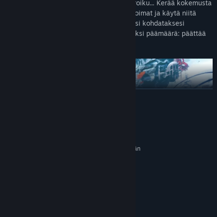
menneisyyden raunioiden, hyppää, liu'u, roiku... Kerää kokemusta
päivittääksesi hahmosi ominaisuudet ja voimat ja käytä niitä
eduksesi yhdistämällä ne parkouritaitoihisi kohdataksesi
heränneet muinaiset suojelijat, joilla on yksi päämäärä: päättää
matkasi.
LUE LISÄÄ
Järjestelmävaatimukset
VÄHINTÄÄN:
Vaatii 64-bittisen suorittimen ja käyttöjärjestelmän
Windows 7 64 Bit and
KÄYTTÖJÄRJESTELMÄ *:
newer
TUTKI JA LÖYDÄ
Intel i3 3220 or AMD A10 5800K
SUORITIN:
4 GB RAM
MUISTI:
Mitään ei anneta ilmaiseksi vapaasti tutkia avointa maailmaa ja
Geforce GTX 750 or AMD R9 270
GRAFIIKKA:
nauttia henkeäsalpaavista maisemista, päästä salaisiin
Versio 10
DIRECTX:
paikkoihin, kerätä hyödyllisiä esineitä ja piilotettuja aarteita. Etsi