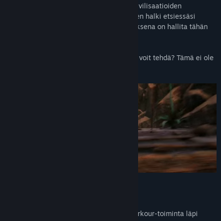
sinulle on annettu, kuljeksit menneiden sivilisaatioiden
hämmästyttävien ja vaarallisten raunioiden halki etsiessäsi
legendaarisia artefakteja, joiden tarkoituksena on hallita tähän
maailmaan tulleita tappavia kauheuksia.
Et ole yksin tässä tehtävässä, mutta mitä voit tehdä? Tämä ei ole
enää ihmisten maailma…
PARKOUR
Koe haastava ensimmäisen persoonan parkour-toiminta läpi