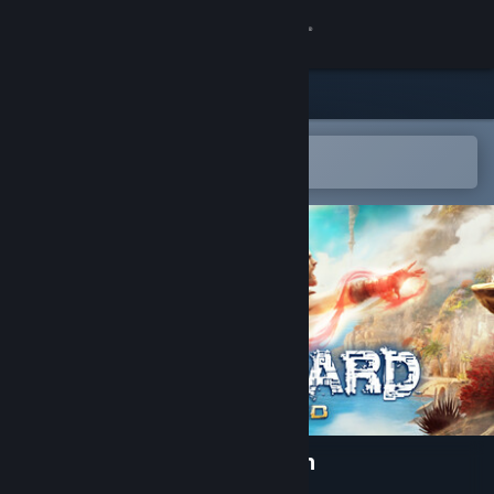
Kirjaudu sisään
Kauppa
Yhteisö
Avaa Steam-mobiilisovelluksessa
Helppo ostaa tai lisätä toivelistalle
Tietoa
Tuki
Vaihda kieli
Hanki Steam-mobiilisovellus
Näytä työpöytäsivusto
Downward: Enhanced Edition