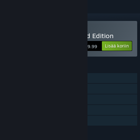
Osta Downward: Enhanced Edition
Lisää koriin
$9.99
OMINAISUUDET
Yksinpeli
Steam-saavutukset
Steam-keräilykortit
Steam Cloud
Perhejako
KIELET