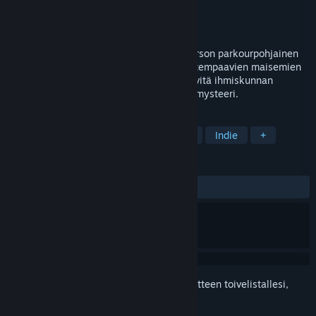
Kehittäjä
Caracal Games
Julkaisija
Plug In Digital
Julkaistu
13.7.2017
Downward on avoimen maailman first-person parkourpohjainen
tasohyppelyseikkailu. Matkaa mukaansatempaavien maisemien
halki, kohtaa muinaisia suojelijoita ja selvitä ihmiskunnan
katoamisen taustalla oleva salaperäinen mysteeri.
TUNNISTEET
Parkour
1. persoona
Seikkailu
Indie
+
ARVOSTELUT
YHTEENSÄ:
Vaihteleva
(69 % / 508)
Kirjautumalla sisään
voit lisätä tämän tuotteen toivelistallesi,
seurata sitä tai merkitä sen ohitetuksi