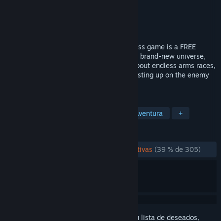
Desarrollador
Frontwire Studios, LLC
Editor
Frontwire Studios, LLC
Lanzado el
23 MAY 2020
Galaxy in Turmoil's conceptual Early Access game is a FREE
multiplayer combined-arms game set in a brand-new universe,
created by a team of volunteers. It’s all about endless arms races,
corporate espionage, and, most of all, blasting up on the enemy
faction and taking their stuff.
ETIQUETAS
Free to Play
Acción
Indie
Aventura
+
RESEÑAS
DESDE EL PRINCIPIO:
Mayormente negativas
(39 % de 305)
Inicia sesión
para añadir este artículo a tu lista de deseados,