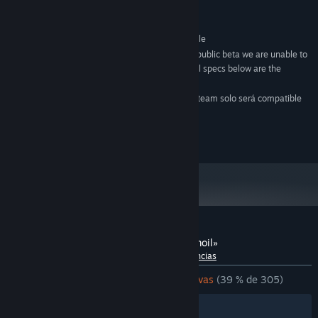
about.
Versión 11
DIRECTX:
Conexión de banda ancha a Internet
RED:
30 GB de espacio disponible
ALMACENAMIENTO:
Note: Until we release a public beta we are unable to
NOTAS ADICIONALES:
provide recommended platform specifications. All specs below are the
minimum requirements for Unreal Engine 4.
A partir del 1 de enero de 2024, el cliente de Steam solo será compatible
*
con Windows 10 y versiones posteriores.
Copyright 2019 - Frontwire Studios, LLC
Reseñas de usuarios para «Galaxy in Turmoil»
Acerca de las reseñas de usuarios
Tus preferencias
DESDE EL PRINCIPIO:
Mayormente negativas
(39 % de 305)
Filtros
Tus idiomas