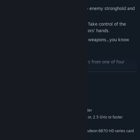
Siege – Whose house is this? Storm the enemy stronghold and
grab their McGuffin!
Domination – Land equals opportunity. Take control of the
terrain and keep it out of your competitors’ hands.
Team Deathmatch – Two teams; lots of weapons...you know
how it works.
Both the Comm and Vori employ soldiers from one of four
character classes:
If you're an all-around type of fighter who doesn’t mind being
LEER MÁS
on the front line, we suggest the Ranger.
Do you know how to set up an AP turret and hack through
Requisitos del sistema
security? If you answered yes, your team could probably use
you as an Engineer.
MÍNIMO:
Windows 7 64-bit or Mac OS X 10.9.2 or later
SO *:
Demolitionists come in very handy when you need large shield
Quad-core Intel or AMD processor, 2.5 GHz or faster
PROCESADOR:
generators and enemy vehicles to simply stop existing.
8 GB de RAM
MEMORIA:
Does your team suck? Teamwork is overrated anyway. Take on
NVIDIA GeForce 470 GTX or AMD Radeon 6870 HD series card
GRÁFICOS:
the Assassin class and show everyone what being a loner is all
or higher