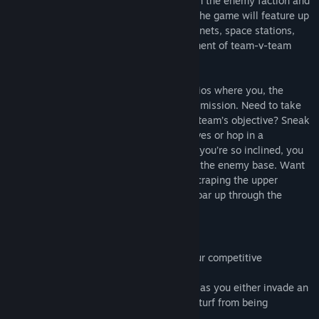
espionage, and, most of all, blasting up on the enemy faction and
taking their stuff. In its final incarnation, the game will feature up
to 64-player battles across a range of planets, space stations,
and remote outposts, covering an assortment of team-v-team
combat situations.
Galaxy in Turmoil features flexible scenarios where you, the
player, decide how best to complete your mission. Need to take
down a shield generator to advance your team’s objective? Sneak
in on foot and plant some remote explosives or hop in a
starfighter and carry out bombing runs. If you’re so inclined, you
can even grab a tank and storm right into the enemy base. Want
to disable that pesky capital ship that’s scraping the upper
atmosphere? Strap into a pilot seat and soar up through the
clouds. The choice is yours!
Conceptual Features
Galaxy in Turmoil currently features four competitive
multiplayer modes:
Invasion – Play for planet-sized stakes as you either invade an
enemy homeworld or defend your own turf from being
“redacted.”