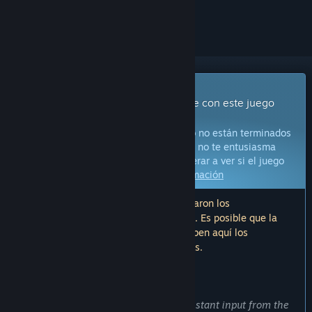
seguirlo o marcarlo como ignorado.
Juego con acceso anticipado
Obtén acceso inmediato e involúcrate con este juego
mientras se desarrolla.
Aviso:
Los juegos con acceso anticipado no están terminados
y pueden o no cambiar más adelante. Si no te entusiasma
jugar en su estado actual, deberías esperar a ver si el juego
avanza más en su desarrollo.
Más información
Nota: La última actualización que realizaron los
desarrolladores fue hace más de 5 años. Es posible que la
información y el cronograma que describen aquí los
desarrolladores ya no estén actualizados.
LO QUE DICEN LOS DESARROLLADORES:
¿Por qué ofreces acceso anticipado?
«Our game is being developed with constant input from the