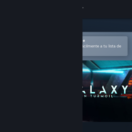
Iniciar sesión
Tienda
Comunidad
Abrir en la aplicación Steam Mobile
para comprar o añadir contenido fácilmente a tu lista de
deseados
Acerca de
Soporte
Cambiar idioma
Descargar Steam Mobile
Ver versión clásica
Galaxy in Turmoil