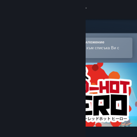
Вписване
Магазин
Общност
Отваряне в мобилното Steam приложение
За лесно закупуване или добавяне към списъка Ви с
желания
Относно
Поддръжка
Смяна на езика
Сдобийте се с мобилното Steam приложение
Преглед на сайта за настолни компютри
Super Red-Hot Hero