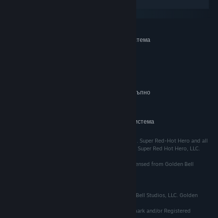
Windows
macOS
МИНИМАЛНИ:
Изисква 64-битов процесор и операционна система
Windows 10
ОС:
i3 7100
ПРОЦЕСОР:
4 GB памет
ПАМЕТ:
gforce GT740
ВИДЕОКАРТА:
1 GB достъпно
ПРОСТРАНСТВО ЗА СЪХРАНЕНИЕ:
пространство
ПРЕПОРЪЧИТЕЛНИ:
Изисква 64-битов процесор и операционна система
©️2021 Super Red Hot Hero, LLC.. All Rights Reserved. Super Red-Hot Hero and all
related titles, logos and characters are trademarks of Super Red Hot Hero, LLC.
Golden Games and Golden Bell are owned by and licensed from Golden Bell
Entertainment, LLC.
Super Red-Hot Hero is Used with Permission,
Published, Manufactured, and Distributed by Golden Bell Studios, LLC. Golden
Games, Golden Bell, and any
associated and/or affiliated Trademarks are a Trademark and/or Registered