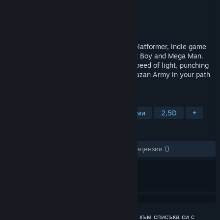
Разработчик
StrangeLight Games
Издател
Golden Bell Studios
Издадена на
17 февр. 2021
Super Red-Hot Hero is a frenzied action-platformer, indie game
inspired by Super Mario Bros., Super Meat Boy and Mega Man.
Teleport through Red-Hot Energy at the speed of light, punching
and shooting the TV robot forces of the Kazan Army in your path
to save your island!
ТАГОВЕ
Прецизни платформъри
Независими
2,5D
+
РЕЦЕНЗИИ
ЗА ЦЕЛИЯ ПЕРИОД:
1 потребителски рецензии
()
Впишете се
, за да добавите този артикул към списъка си с