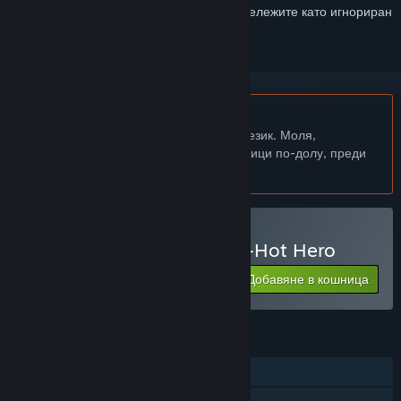
желания, да го последвате или да го отбележите като игнориран
Български език не се поддържа
Този продукт не поддържа родния Ви език. Моля,
прегледайте списъка с поддържани езици по-долу, преди
да го купите
Закупуване на Super Red-Hot Hero
Добавяне в кошница
$19.95
ХАРАКТЕРИСТИКИ
Самостоятелна игра