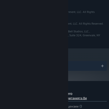
Trademark
of Golden Bell Entertainment, LLC.
Golden Games ©️ 2015-2021 by Golden Bell Entertainment, LLC. All Rights
Reserved.
Golden Bell ©️ 2015-2021 by Golden Bell Entertainment, LLC. All Rights Reserved.
For information regarding permissions, write Golden Bell Studios, LLC.,
Attention: Permissions Department, 37 Northern Blvd, Suite 324, Greenvale, NY
11548.
Награди
Рецензии от клиенти за Super Red-Hot Hero
Относно потребителските рецензии
Предпочитанията Ви
ЗА ЦЕЛИЯ ПЕРИОД:
1 потребителски рецензии
()