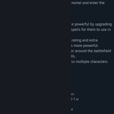
and destiny, Death himself must become mortal and enter the
human realm to fix things.
Key Features
- Level-up system: Make your heroes more powerful by upgrading
their stats or unlocking new abilities and spells for them to use in
battle.
- Replayability: Replay levels for a better rating and extra
upgrade points to spend on making heroes more powerful.
- Powerful abilities: Teleport your character around the battlefield
and obliterate enemies with powerful spells.
- Deep and engaging story, spanning across multiple characters
and time periods.
Järjestelmävaatimukset
VÄHINTÄÄN:
Vaatii 64-bittisen suorittimen ja käyttöjärjestelmän
Microsoft® Windows® 7 or
KÄYTTÖJÄRJESTELMÄ *:
later
Intel Core 2 Duo 2.8GHz or equivalent
SUORITIN: