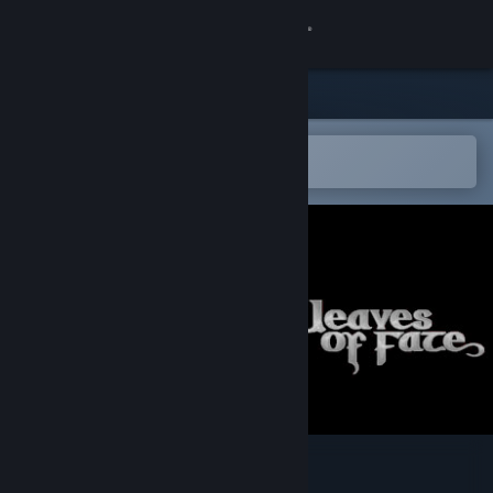
Kirjaudu sisään
Kauppa
Yhteisö
Avaa Steam-mobiilisovelluksessa
Helppo ostaa tai lisätä toivelistalle
Tietoa
Tuki
Vaihda kieli
Hanki Steam-mobiilisovellus
Näytä työpöytäsivusto
Weaves of Fate