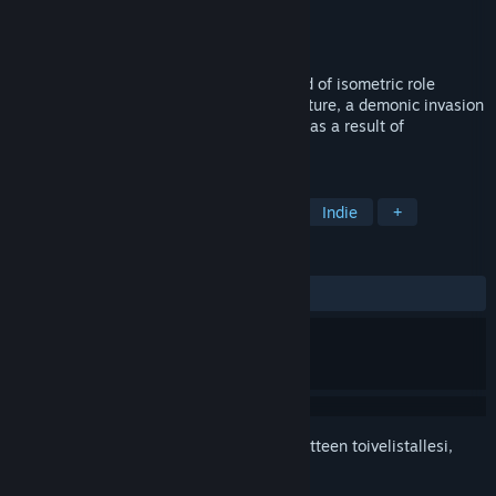
Kehittäjä
Tom Kingston
Julkaisija
Tom Kingston
Julkaistu
3.8.2017
Weaves of Fate is a unique and epic blend of isometric role
playing and tactical strategy. In the far future, a demonic invasion
throughout all of time has been triggered as a result of
humanity’s actions.
TUNNISTEET
Strategia
Toiminta
Roolipeli
Indie
+
ARVOSTELUT
YHTEENSÄ:
Vaihteleva
(68 % / 63)
Kirjautumalla sisään
voit lisätä tämän tuotteen toivelistallesi,
seurata sitä tai merkitä sen ohitetuksi