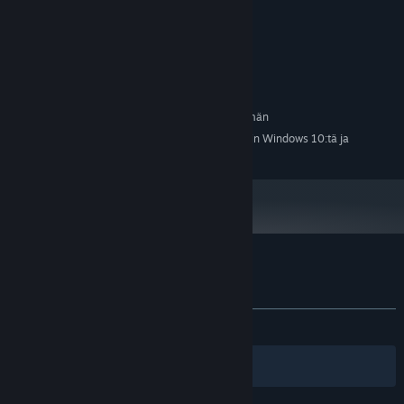
processor
2 GB RAM
MUISTI:
3D graphics card (64-bit)
GRAFIIKKA:
Versio 9.0c
DIRECTX:
100 MB kiintolevytilaa
TALLENNUS:
SUOSITUS:
Vaatii 64-bittisen suorittimen ja käyttöjärjestelmän
1.1.24 alkaen Steam-asiakasohjelma tukee vain Windows 10:tä ja
*
uudempia versioita.
Sovelluksen Weaves of Fate arvostelut
Tietoa käyttäjäarvosteluista
Asetukset
YHTEENSÄ:
Vaihteleva
(68 % / 63)
Suodattimet
Omat kielet