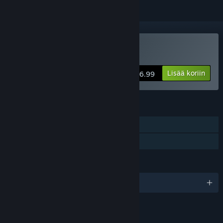
Osta Weaves of Fate
Lisää koriin
$6.99
OMINAISUUDET
Yksinpeli
Perhejako
KIELET
englanti
LINKIT JA LISÄTIETOA