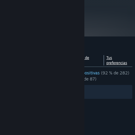
equivalent / AMD FX-6350 (6 * 3900) or equivalent
6 GB de RAM
MEMORIA:
metacritic
75
GeForce GTX 660 (2048 MB) / Radeon
GRÁFICOS:
HD 7970 (3072 MB)
Leer las reseñas
10 GB de espacio disponible
ALMACENAMIENTO:
A partir del 1 de enero de 2024, el cliente de Steam solo será compatible
*
con Windows 10 y versiones posteriores.
Reseñas de usuarios para «RUINER»
Ver desglose por
Acerca de las reseñas de
Tus
idiomas
usuarios
preferencias
RESEÑAS EN ESPAÑOL DE ESPAÑA
Muy positivas
(92 % de 282)
RECIENTES:
Mayormente positivas
(79 % de 87)
Filtros
Tus idiomas
© Valve Corporation. Todos los derechos reservados.
Todas las marcas registradas pertenecen a sus
respectivos dueños en EE. UU. y otros países.
Política de Privacidad
|
Información legal
|
Accesibilidad
|
Acuerdo de Suscriptor a Steam
|