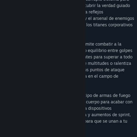
rescatar a su hermano secuestrado y descubrir la verdad guiado
por una misteriosa amiga hacker. Combina reflejos
sobrenaturales, herramientas mejoradas y el arsenal de enemigos
muertos con el objetivo de desmantelar a los titanes corporativos
del tráfico de virtualidad en CIELO.
Combate brutal y sofisticado: RUINER permite combatir a la
velocidad del rayo empleando un delicado equilibrio entre golpes
incontenibles, ultracontundentes y elegantes para superar a todo
tipo de rivales salvajes. Ábrete paso entre multitudes o ralentiza
el tiempo y selecciona cuidadosamente tus puntos de ataque
antes de liberar una tormenta de violencia en el campo de
batalla.
Un arsenal ciberpunk: Equípate con todo tipo de armas de fuego
altamente tecnológicas y armas cuerpo a cuerpo para acabar con
todo aquel que ose plantarte cara. Emplea dispositivos
superavanzados como escudos de energía y aumentos de sprint,
y cambia de arma o hackea a tus rivales para que se unan a tu
bando.