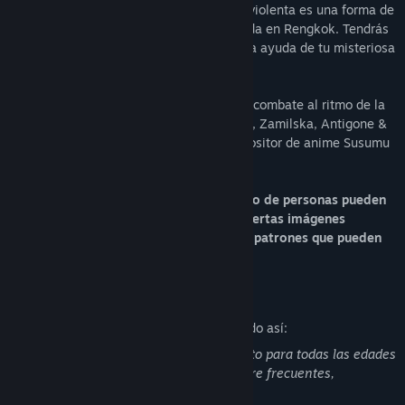
Acción con argumento: La confrontación violenta es una forma de
vida, y la confianza una moneda devaluada en Rengkok. Tendrás
que vagar por un mundo sin sentido con la ayuda de tu misteriosa
amiga hacker.
Una excepcional banda sonora: Explora y combate al ritmo de la
intensa música de Sidewalks & Skeletons, Zamilska, Antigone &
Francois X, DJ Alina y del conocido compositor de anime Susumu
Hirasawa (Paprika, Millennium Actress).
Advertencia: Un porcentaje muy pequeño de personas pueden
padecer ataques cuando se exponen a ciertas imágenes
visuales, incluidas luces parpadeantes o patrones que pueden
aparecer en los videojuegos.
Descripción del contenido para adultos
Los desarrolladores describen su contenido así:
Este juego puede incluir contenido no apto para todas las edades
o para verlo en el trabajo: Violencia o gore frecuentes,
Contenido general para adultos