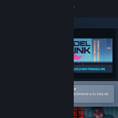
Iniciar sesión
Tienda
Comunidad
Acerca de
Soporte
Cambiar idioma
Abrir en la aplicación Steam Mobile
Descargar Steam Mobile
para comprar o añadir contenido fácilmente a tu lista de
deseados
Ver versión clásica