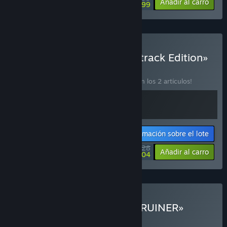
-90%
Añadir al carro
$1.99
Comprar «RUINER: Soundtrack Edition»
LOTE
(?)
¡Compra este lote para ahorrar un 10 % en los 2 artículos!
Información sobre el lote
$24.28
-10%
-87%
Añadir al carro
$3.04
Comprar «METAL EDEN x RUINER»
LOTE
(?)