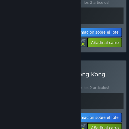
¡Compra este lote para ahorrar un 20 % en los 2 artículos!
Información sobre el lote
$31.98
-20%
-75%
Añadir al carro
$7.98
Comprar «Ruiner + The Hong Kong
Massacre»
LOTE
(?)
¡Compra este lote para ahorrar un 10 % en los 2 artículos!
Información sobre el lote
$35.98
-10%
-45%
Añadir al carro