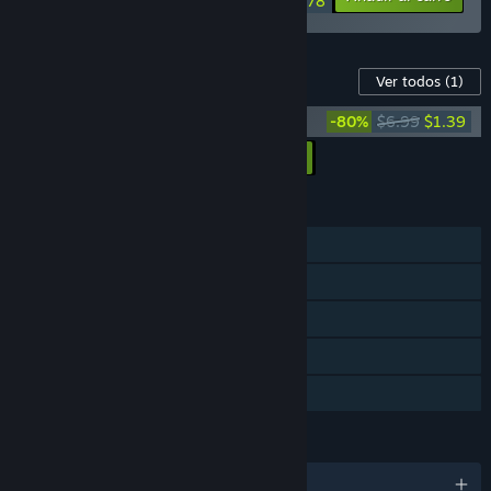
$19.78
Contenido para este juego
Ver todos
(1)
RUINER Official Soundtrack
-80%
$6.99
$1.39
Añadir todos los DLC al carro
$1.39
CARACTERÍSTICAS
Un jugador
Logros de Steam
Cromos de Steam
Steam Cloud
Préstamo familiar
IDIOMAS
Español de España y 14 más