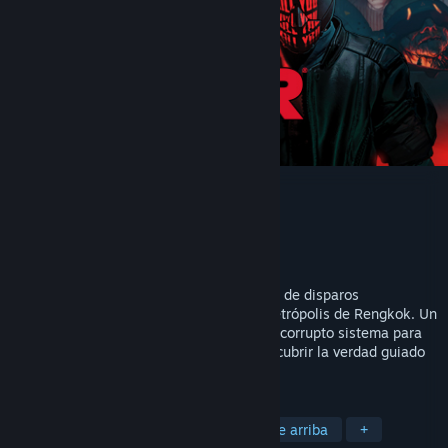
RUINER
Desarrollador
Reikon Games
Editor
Devolver Digital
Lanzado el
26 SEP 2017
RUINER es un emocionante y brutal juego de disparos
ambientado en el año 2091 en la cibermetrópolis de Rengkok. Un
sociópata trastornado se rebela contra el corrupto sistema para
rescatar a su hermano secuestrado y descubrir la verdad guiado
por una misteriosa amiga hacker.
ETIQUETAS
Ciberpunk
Acción
Muerte desde arriba
+