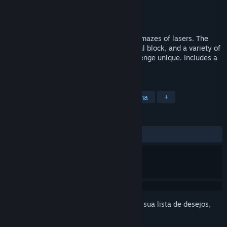
Desenvolvedor
Timeless Games
Distribuidora
Timeless Games
Lançado:
17/mai./2016
A 2D Puzzle Platformer about navigating mazes of lasers. The
objective of each level is to get to the goal block, and a variety of
laser types and gadgets make each challenge unique. Includes a
level editor!
MARCADORES
Indie
Quebra-Cabeça
Plataforma
+
ANÁLISES
DESDE O INÍCIO:
Positivas
(100% de 10)
Inicie a sessão
para adicionar este item à sua lista de desejos,
segui-lo ou ignorá-lo