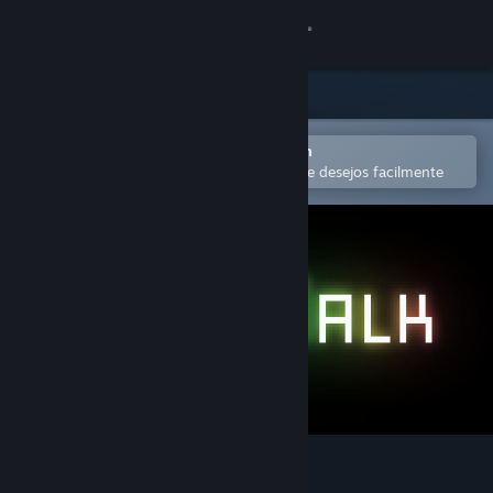
Iniciar sessão
Loja
Comunidade
Abra no aplicativo móvel do Steam
para comprar ou adicionar à lista de desejos facilmente
Sobre
Suporte
Alterar idioma
Baixe o aplicativo móvel do Steam
Ver versão para computadores
LightWalk