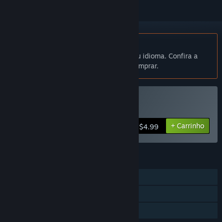
Indisponível em Português (Brasil)
Este produto não está disponível no seu idioma. Confira a
lista de idiomas oferecidos antes de comprar.
Comprar LightWalk
+ Carrinho
$4.99
RECURSOS
Um jogador
Inclui editor de níveis
Compartilhamento em família