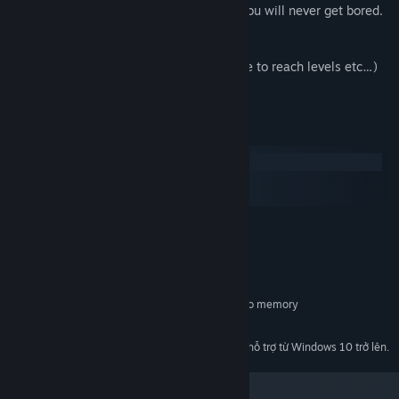
• A new gameplay at almost each level, you will never get bored.
• A quirky universe
• A unique soundtrack
• A retro feeling (no checkpoints, use code to reach levels etc…)
• Discover an unexpected story
Yêu cầu hệ thống
Windows
macOS
SteamOS + Linux
TỐI THIỂU:
windows xp
HĐH *:
2 GHz
BỘ XỬ LÝ:
2 GB RAM
BỘ NHỚ:
Dedicated GPU with 1 GB or more video memory
ĐỒ HỌA:
150 MB chỗ trống khả dụng
LƯU TRỮ:
Bắt đầu từ 01/01/2024, phần mềm Steam chỉ hỗ trợ từ Windows 10 trở lên.
*