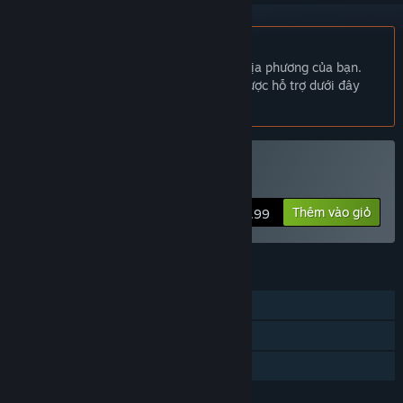
Không hỗ trợ ngôn ngữ Tiếng Việt
Sản phẩm này không hỗ trợ ngôn ngữ địa phương của bạn.
Vui lòng xem lại danh sách ngôn ngữ được hỗ trợ dưới đây
trước khi mua.
Mua ecotone
Thêm vào giỏ
$8.99
TÍNH NĂNG
Chơi đơn
Steam Cloud
Chia sẻ gia đình