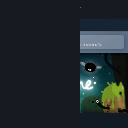
Đăng nhập
Cửa hàng
Cộng đồng
Mở bằng ứng dụng Steam di động
Để dễ dàng mua hoặc thêm vào danh sách ước
Thông tin
Hỗ trợ
Thay đổi ngôn ngữ
Cài ứng dụng Steam di động
Xem web cho desktop
ecotone