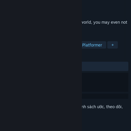
Nhà phát triển
Sundae Factory
Nhà phát hành
Sundae Factory
Phát hành
6 Thg05, 2016
You are not a hero, You will not save the world, you may even not
save yourself.
THEO NHÃN
Phiêu lưu
Indie
Hành động
Platformer
+
ĐÁNH GIÁ
TRƯỚC NAY:
Tích cực
(94% trên 19)
Đăng nhập
để thêm sản phẩm này vào danh sách ước, theo dõi,
hoặc đánh dấu nó thành "đã phớt lờ"