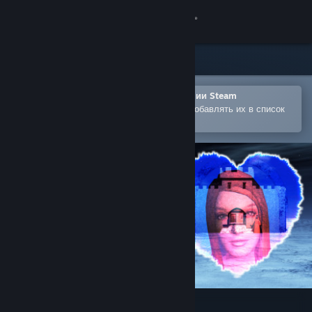
Войти
Магазин
Сообщество
Открыть в мобильном приложении Steam
Позволяет легко покупать игры и добавлять их в список
желаемого
Информация
Поддержка
Изменить язык
Скачать мобильное приложение Steam
Полная версия
Philia : the Sequel to Elansar