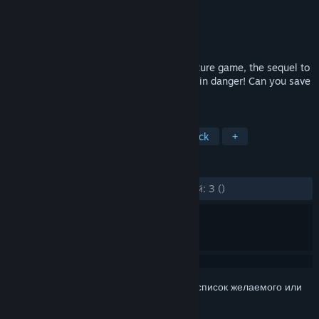
Разработчик
OrionSoft
Издатель
OrionSoft
Дата выпуска
1 янв. 2014 г.
Philia is a myst like "point & click" adventure game, the sequel to
the game Elansar. Elina’s husband is now in danger! Can you save
him ?
ПО МЕТКАМ
Приключение
Инди
Point & Click
+
ОБЗОРЫ
ЗА ВСЁ ВРЕМЯ:
Обзоров пользователей: 3
()
Войдите
, чтобы добавить этот продукт в список желаемого или
скрыть его