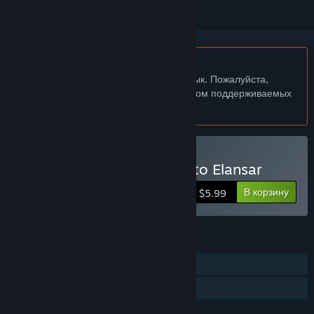
Не поддерживается русский язык
Этот продукт не поддерживает ваш язык. Пожалуйста,
перед покупкой ознакомьтесь со списком поддерживаемых
языков.
Купить Philia : the Sequel to Elansar
В корзину
$5.99
ФУНКЦИИ
Для одного игрока
Семейный доступ