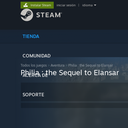
Instalar Steam
iniciar sesión
|
idioma
TIENDA
COMUNIDAD
Todos los juegos
>
Aventura
>
Philia : the Sequel to Elansar
Philia : the Sequel to Elansar
ACERCA DE
SOPORTE