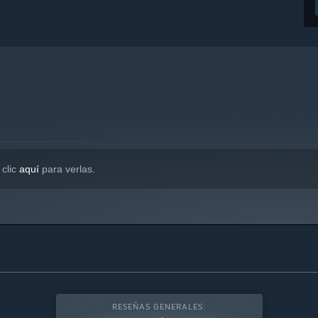
 clic
aquí
para verlas.
RESEÑAS GENERALES: