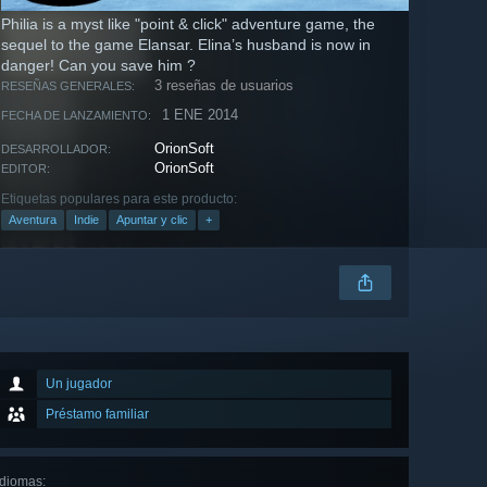
Philia is a myst like "point & click" adventure game, the
sequel to the game Elansar. Elina’s husband is now in
danger! Can you save him ?
3 reseñas de usuarios
RESEÑAS GENERALES:
1 ENE 2014
FECHA DE LANZAMIENTO:
OrionSoft
DESARROLLADOR:
OrionSoft
EDITOR:
Etiquetas populares para este producto:
Aventura
Indie
Apuntar y clic
+
Un jugador
Préstamo familiar
Idiomas
: