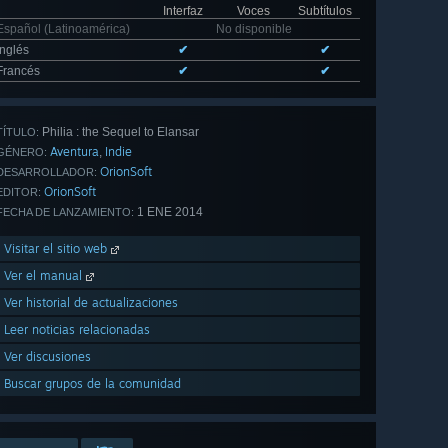
Interfaz
Voces
Subtítulos
Español (Latinoamérica)
No disponible
Inglés
✔
✔
Francés
✔
✔
Philia : the Sequel to Elansar
TÍTULO:
Aventura
Indie
,
GÉNERO:
OrionSoft
DESARROLLADOR:
OrionSoft
EDITOR:
1 ENE 2014
FECHA DE LANZAMIENTO:
Visitar el sitio web
Ver el manual
Ver historial de actualizaciones
Leer noticias relacionadas
Ver discusiones
Buscar grupos de la comunidad