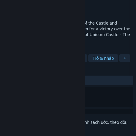
Nhà phát triển
Meridian'93
Nhà phát hành
Fulqrum Publishing
Phát hành
18 Thg12, 2015
Make your way past the ingenious traps of the Castle and
overcome the beasts to restore the Unicorn for a victory over the
forces of evil! Can you solve the Mystery of Unicorn Castle - The
Beastmaster?
THEO NHÃN
Phiêu lưu
Đơn giản
Tìm đồ vật
Trỏ & nhấp
+
ĐÁNH GIÁ
TRƯỚC NAY:
Tích cực
(95% trên 41)
Đăng nhập
để thêm sản phẩm này vào danh sách ước, theo dõi,
hoặc đánh dấu nó thành "đã phớt lờ"