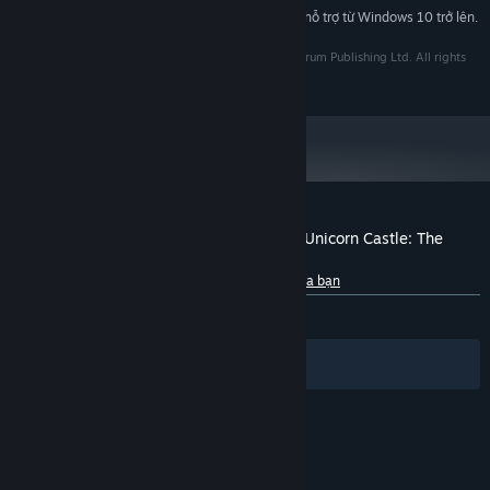
Bắt đầu từ 01/01/2024, phần mềm Steam chỉ hỗ trợ từ Windows 10 trở lên.
*
©2015 Developed by Meridian’93. Published by Fulqrum Publishing Ltd. All rights
reserved.
Đánh giá của khách hàng cho Mystery of Unicorn Castle: The
Beastmaster
Giới thiệu về đánh giá người dùng
Tùy chỉnh của bạn
TRƯỚC NAY:
Tích cực
(95% trên 41)
Bộ lọc
Ngôn ngữ của bạn
© Valve Corporation. Bảo lưu mọi quyền. Tất cả các
thương hiệu là tài sản của chủ sở hữu tương ứng tại