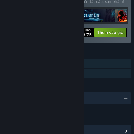
Mua bộ sản phẩm này để tiết kiệm 15% trên tất cả 4 sản phẩm!
Giá cho bạn:
-15%
Thông tin bộ
Thêm vào giỏ
$23.76
TÍNH NĂNG
Chơi đơn
Chia sẻ gia đình
NGÔN NGỮ
Hỗ trợ 9 ngôn ngữ
LIÊN KẾT & THÔNG TIN
Hiển thị trung tâm cộng đồng