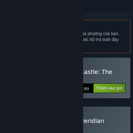
Không hỗ trợ ngôn ngữ Tiếng Việt
Sản phẩm này không hỗ trợ ngôn ngữ địa phương của bạn.
Vui lòng xem lại danh sách ngôn ngữ được hỗ trợ dưới đây
trước khi mua.
Mua Mystery of Unicorn Castle: The
Beastmaster
Thêm vào giỏ
$6.99
Mua Adventure Pack by Meridian
Games
BỘ
(?)