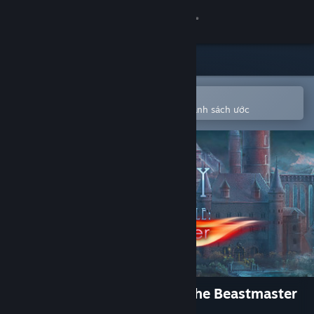
Đăng nhập
Cửa hàng
Cộng đồng
Mở bằng ứng dụng Steam di động
Để dễ dàng mua hoặc thêm vào danh sách ước
Thông tin
Hỗ trợ
Thay đổi ngôn ngữ
Cài ứng dụng Steam di động
Xem web cho desktop
Mystery of Unicorn Castle: The Beastmaster