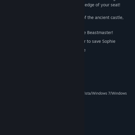
and unusual puzzles will keep you on the edge of your seat!
Exciting, vibrant and dangerous world of the ancient castle,
where the Beastmaster sets the rules
Choose your way to play and defeat the Beastmaster!
Unveil the secrets on the castle in order to save Sophie
Brand new, yet familiar puzzles to solve
Beautiful and vibrant graphics
Yêu cầu hệ thống
TỐI THIỂU:
Windows 2000, Windows XP/Windows Vista/Windows 7/Windows
HĐH *:
8//Windows 10
1 GHz
BỘ XỬ LÝ:
1024 MB RAM
BỘ NHỚ:
DirectX 9 Compatible
ĐỒ HỌA:
Phiên bản 9.0
DIRECTX:
500 MB chỗ trống khả dụng
LƯU TRỮ: