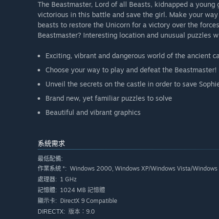
The Beastmaster, Lord of all Beasts, kidnapped a young g
victorious in this battle and save the girl. Make your wa
beasts to restore the Unicorn for a victory over the force
Beastmaster? Interesting location and unusual puzzles wi
Exciting, vibrant and dangerous world of the ancient c
Choose your way to play and defeat the Beastmaster!
Unveil the secrets on the castle in order to save Sophi
Brand new, yet familiar puzzles to solve
Beautiful and vibrant graphics
系統需求
最低配備:
Windows 2000, Windows XP/Windows Vista/Windows 
作業系統 *:
1 GHz
處理器:
1024 MB 記憶體
記憶體:
DirectX 9 Compatible
顯示卡:
版本：9.0
DIRECTX: