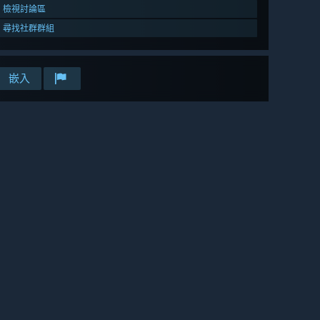
檢視討論區
尋找社群群組
嵌入