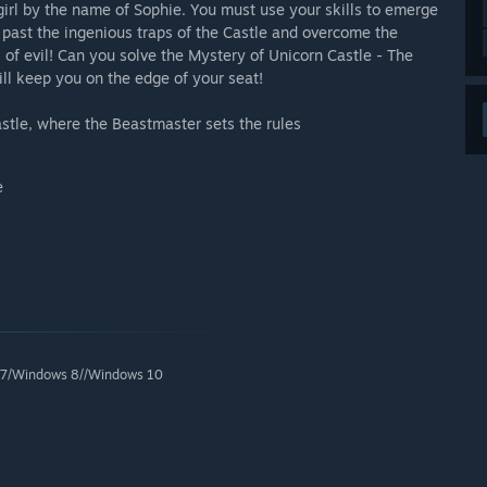
irl by the name of Sophie. You must use your skills to emerge
y past the ingenious traps of the Castle and overcome the
s of evil! Can you solve the Mystery of Unicorn Castle - The
ll keep you on the edge of your seat!
astle, where the Beastmaster sets the rules
e
7/Windows 8//Windows 10