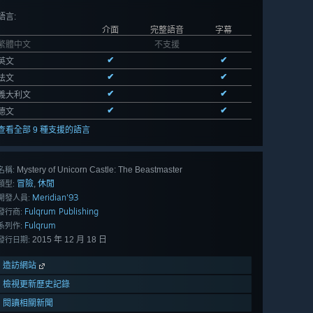
語言
:
介面
完整語音
字幕
繁體中文
不支援
✔
✔
英文
✔
✔
法文
✔
✔
義大利文
✔
✔
德文
查看全部 9 種支援的語言
Mystery of Unicorn Castle: The Beastmaster
名稱:
冒險
休閒
,
類型:
Meridian'93
開發人員:
Fulqrum Publishing
發行商:
Fulqrum
系列作:
2015 年 12 月 18 日
發行日期:
造訪網站
檢視更新歷史記錄
閱讀相關新聞