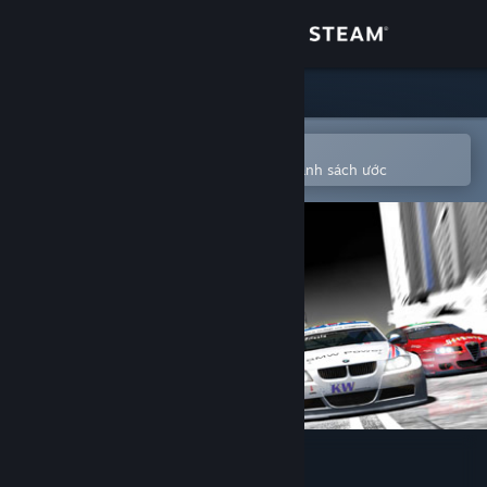
Đăng nhập
Cửa hàng
Cộng đồng
Mở bằng ứng dụng Steam di động
Để dễ dàng mua hoặc thêm vào danh sách ước
Thông tin
Hỗ trợ
Thay đổi ngôn ngữ
Cài ứng dụng Steam di động
Xem web cho desktop
RACE - The WTCC Game