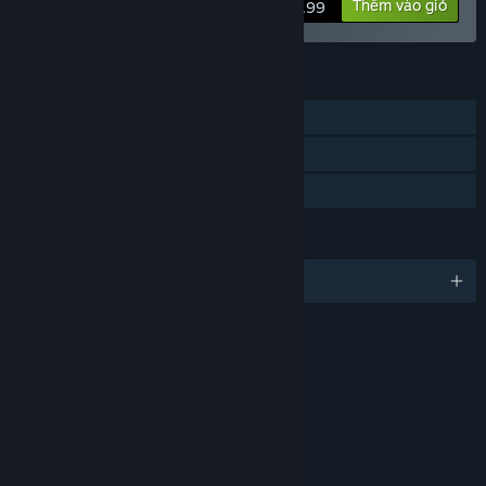
Xem thông tin
Thêm vào giỏ
$39.99
TÍNH NĂNG
Chơi đơn
Nhiều người chơi
Chia sẻ gia đình
NGÔN NGỮ
Hỗ trợ 5 ngôn ngữ
TỈ LỆ ĐÁNH GIÁ