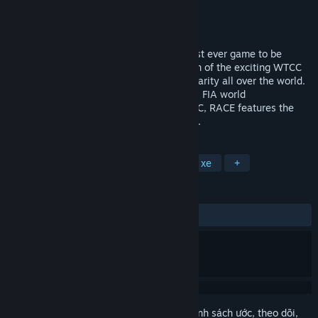
Nhà phát triển
SimBin
Nhà phát hành
SimBin
Phát hành
24 Thg11, 2006
The Official WTCC Game | RACE is the first ever game to be
focused on the hard hitting, intense action of the exciting WTCC
championship which is exploding in popularity all over the world.
Based on WTCC, one of only three official FIA world
championships next to Formula 1 and WRC, RACE features the
complete WTCC championship season of...
THEO NHÃN
Đua tốc độ
Mô phỏng xe cộ
Lái xe
+
ĐÁNH GIÁ
TRƯỚC NAY:
Rất tích cực
(80% trên 83)
Đăng nhập
để thêm sản phẩm này vào danh sách ước, theo dõi,