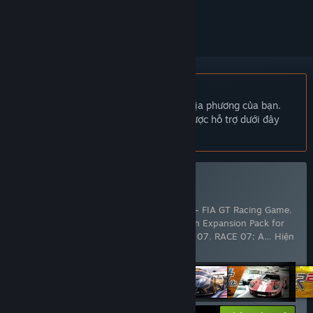
hoặc đánh dấu nó thành "đã phớt lờ"
Không hỗ trợ ngôn ngữ Tiếng Việt
Sản phẩm này không hỗ trợ ngôn ngữ địa phương của bạn.
Vui lòng xem lại danh sách ngôn ngữ được hỗ trợ dưới đây
trước khi mua.
Mua SimBin Mega Bundle
Bao gồm 11 sản phẩm:
GT Legends
,
GTR - FIA GT Racing Game
,
GTR 2 FIA GT Racing Game
,
GTR Evolution Expansion Pack for
RACE 07
,
RACE - The WTCC Game
,
RACE 07
,
RACE 07: A
…
Hiện
thêm