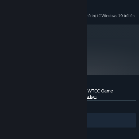
ATI Radeon 8500/9000/9200
Intel Motherboard mounted chipsets
Bắt đầu từ 01/01/2024, phần mềm Steam chỉ hỗ trợ từ Windows 10 trở lên.
*
metacritic
NA
Chưa được đánh giá.
Đánh giá của khách hàng cho RACE - The WTCC Game
Giới thiệu về đánh giá người dùng
Tùy chỉnh của bạn
TRƯỚC NAY:
Rất tích cực
(80% trên 83)
Bộ lọc
Ngôn ngữ của bạn