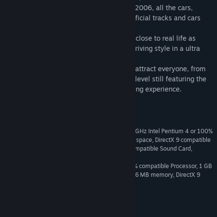
complete WTCC championship season of 2006, all the cars,
drivers and locations, including several official tracks and cars
brand new to the racing game genre.
The game recreates the championship as close to real life as
possible and simulates the cars and the driving style in a ultra
realistic fashion.
RACE features various difficulty levels to attract everyone, from
hardcore simulation gamers to beginners level still featuring the
same elements and a highly realistic driving experience.
Yêu cầu hệ thống
Microsoft Windows XP Home/Pro, 1.7 GHz Intel Pentium 4 or 100%
MINIMUM
compatible Processor, 512 MB RAM, 2.5 GB free space, DirectX 9 compatible
graphics card with 128 MB memory, DirectX 9 compatible Sound Card,
Keyboard and Mouse, DirectX Version 9
3 GHz Intel Pentium IV or 100% compatible Processor, 1 GB
RECOMMENDED
RAM, DirectX 9 compatible graphics card with 256 MB memory, DirectX 9
compatible force feedback steering wheel
GRAPHIC CARDS NOT SUPPORTED:
NVIDIA GeForce 3/4 cards