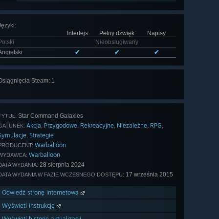
Języki
:
Interfejs
Pełny dźwięk
Napisy
Polski
Nieobsługiwany
Angielski
✔
✔
✔
Osiągnięcia Steam: 1
Star Command Galaxies
TYTUŁ:
Akcja
Przygodowe
Rekreacyjne
Niezależne
RPG
,
,
,
,
,
GATUNEK:
Symulacje
Strategie
,
Warballoon
PRODUCENT:
Warballoon
WYDAWCA:
28 sierpnia 2024
DATA WYDANIA:
17 września 2015
DATA WYDANIA W FAZIE WCZESNEGO DOSTĘPU:
Odwiedź stronę internetową
Wyświetl instrukcję
Wyświetl historię aktualizacji