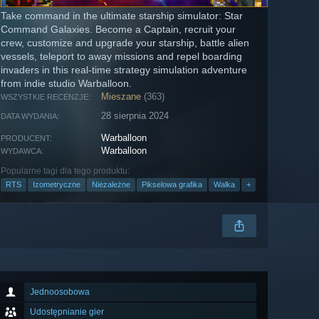
Take command in the ultimate starship simulator: Star
Command Galaxies. Become a Captain, recruit your
crew, customize and upgrade your starship, battle alien
vessels, teleport to away missions and repel boarding
invaders in this real-time strategy simulation adventure
from indie studio Warballoon.
Mieszane
(363)
WSZYSTKIE RECENZJE:
28 sierpnia 2024
DATA WYDANIA:
Warballoon
PRODUCENT:
Warballoon
WYDAWCA:
Popularne tagi dla tego produktu:
RTS
Izometryczne
Niezależne
Pikselowa grafika
Walka
+
Jednoosobowa
Udostępnianie gier