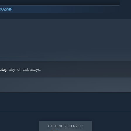
ROZWIŃ
wyłącznie system Windows 10 i jego nowsze wersje.
utaj
, aby ich zobaczyć.
OGÓLNE RECENZJE: