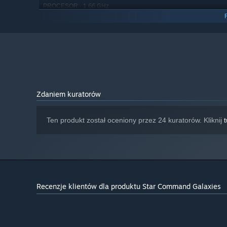
1.66 GHz
PROCESOR:
4 GB RAM
PAMIĘĆ:
GeForce 1060
KARTA GRAFICZNA:
Wersja 11
DIRECTX:
6 GB dostępnej przestrzeni
MIEJSCE NA DYSKU:
Począwszy od 1 stycznia 2024, klient Steam będzie obsługiwał 
*
Zdaniem kuratorów
Ten produkt został oceniony przez 24 kuratorów. Kliknij
t
Recenzje klientów dla produktu Star Command Galaxies