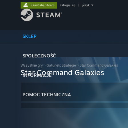
Zainstaluj Steam
zaloguj się
|
język
SKLEP
SPOŁECZNOŚĆ
Wszystkie gry
>
Gatunek: Strategie
>
Star Command Galaxies
Star Command Galaxies
INFORMACJE
POMOC TECHNICZNA