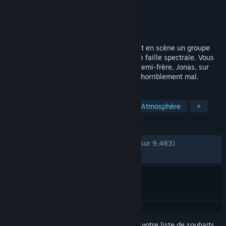
Développement
Night School Studio
Édition
Night School Studio
Sorti le
14 janv. 2016
Oxenfree est un thriller surnaturel mettant en scène un groupe
d'amis qui ouvre malencontreusement une faille spectrale. Vous
êtes Alex, et vous venez d'amener votre demi-frère, Jonas, sur
une île pour une fête nocturne qui tourne horriblement mal.
TAGS
Scénario riche
Choix multiples
Atmosphère
+
ÉVALUATIONS
DEPUIS LE DÉBUT :
très positives
(91 % sur 9,483)
RÉCENTES :
moyennes
(60 % sur 15)
Connectez-vous
pour ajouter cet article à votre liste de souhaits,