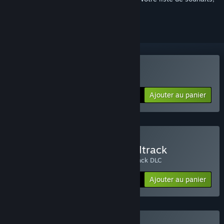
le suivre ou l'ignorer
Acheter Oxenfree
Ajouter au panier
$9.99
Acheter Oxenfree + Soundtrack
Includes the main game and the soundtrack DLC
Ajouter au panier
$14.99