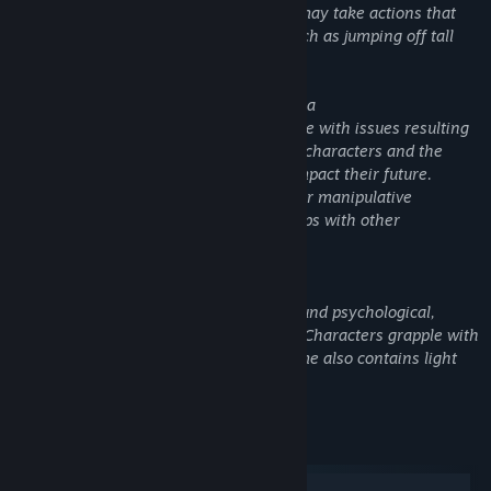
While possessed by ghosts, characters may take actions that
would be harmful to their well-being, such as jumping off tall
objects or buildings.
Mental Health | Emotional Abuse | Trauma
Throughout the game, characters grapple with issues resulting
from complex relationships. As a result, characters and the
player make choices in the game that impact their future.
Characters may use hurtful nicknames or manipulative
language depending on their relationships with other
characters.
Psychological Horror | Jump Scares
The OXENFREE universe is centered around psychological,
supernatural, sci-fi, and horror themes. Characters grapple with
trauma, loss, and their impacts. The game also contains light
jump scares at moderate usage.
Configuration requise
Windows