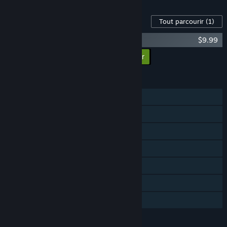
Contenu disponible pour ce jeu
Tout parcourir
(1)
Oxenfree - OST
$9.99
Ajouter tous les DLC au panier
$9.99
FONCTIONNALITÉS
Solo
Succès Steam
Cartes à échanger Steam
Sous-titres disponibles
Steam Cloud
Remote Play sur télévision
Partage familial
LANGUES