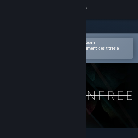
Se connecter
Magasin
Communauté
Ouvrir dans l'application mobile Steam
Permet d'acheter ou d'ajouter facilement des titres à
votre liste de souhaits.
À propos
Support
Changer la langue
Télécharger l'application mobile Steam
Voir version ordi. du site
Oxenfree