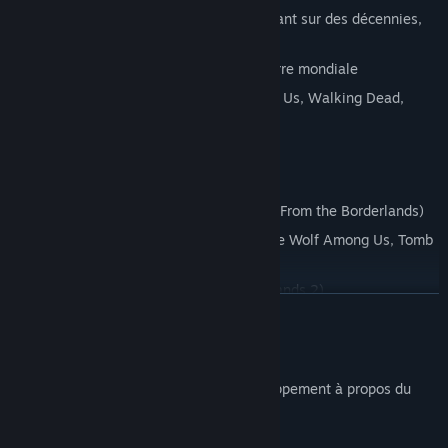
Plusieurs mystères à résoudre, s'étendant sur des décennies,
voire des vies entières
Inspiré d'anecdotes de la Seconde Guerre mondiale
Avec les doubleurs de The Wolf Among Us, Walking Dead,
Borderlands, etc.
Avec les voix de :
Erin Yvette (The Wolf Among Us, Tales From the Borderlands)
Gavin Hammon (The Walking Dead, The Wolf Among Us, Tomb
Raider)
Britanni Johnson (Borderlands, Borderlands 2)
EN SAVOIR PLUS
Musique et bande-son : SCNTFC
Description du contenu pour adultes
Voici la description de l'équipe de développement à propos du
contenu du produit :
Self Harm | Suicide