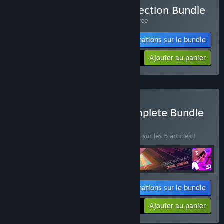
Acheter Night School Collection Bundle
Comprend 2 article(s) :
Afterparty
,
Oxenfree
Informations sur le bundle
-10%
$26.98
Ajouter au panier
Acheter Night School Complete Bundle
BUNDLE
(?)
Achetez ce bundle pour économiser 40 % sur les 5 articles !
Informations sur le bundle
Votre prix :
-40%
Ajouter au panier
$41.95