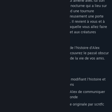
incarnez Alex, un ado brillant et rebelle qui amène avec lui son
tout nouveau demi-frère Jonas à une fête nocturne qui a lieu sur
une île militaire abandonnée. La nuit prend une tournure
terrifiante lorsque vous ouvrez malencontreusement une porte
spectrale héritée du passé occulte de l'île. Il revient à vous et à
vous seul de décider de la manière avec laquelle vous allez faire
face à ces événements, à vos camarades et aux créatures
menaçantes que vous avez libérées.
C'est vous qui déterminez chaque aspect de l'histoire d'Alex
tandis que vous explorez l'île Edwards, découvrez le passé obscur
de la base militaire et influencez le cours de la vie de vos amis.
Caractéristiques :
Un système de conversation intelligent modifiant l'histoire et
vos relations en fonction de vos décisions
Un système radio unique permettant à Alex de communiquer
avec des spectres et de manipuler le monde
Conçu par des anciens de Disney, bande originale par scntfc
(Sword & Sworcery, Galak-Z)