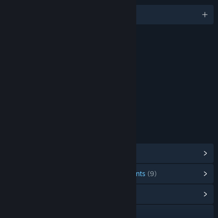
Français et 6 autres langues
ÉVALUATIONS
Violence
Drug Reference
Language
Use of Alcohol and Tobacco
Sexual Themes
Limite d'âge pour : ESRB
LIENS ET INFORMATIONS
Afficher les succès Steam
(13)
Afficher les items de la boutique des points
(9)
Afficher le hub de la communauté
Visiter le site Web