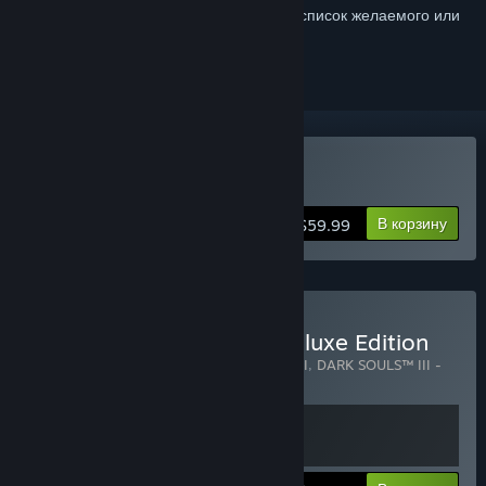
Войдите
, чтобы добавить этот продукт в список желаемого или
скрыть его
Купить DARK SOULS III
В корзину
$59.99
Купить DARK SOULS III Deluxe Edition
Включенные товары (2):
DARK SOULS™ III
,
DARK SOULS™ III -
Season Pass