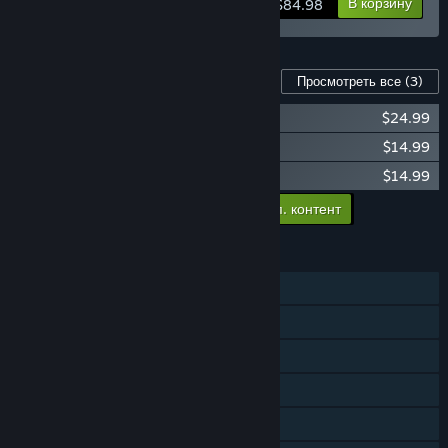
Подробнее
В корзину
$84.98
Контент для этой игры
Просмотреть все
(3)
DARK SOULS™ III - Season Pass
$24.99
DARK SOULS™ III - Ashes of Ariandel™
$14.99
DARK SOULS™ III - The Ringed City™
$14.99
Добавить в корзину весь доп. контент
$54.97
ФУНКЦИИ
Для одного игрока
Кооператив
Достижения Steam
Коллекционные карточки Steam
Remote Play на телефоне