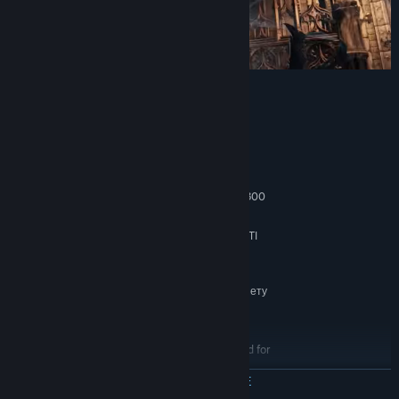
Системные требования
МИНИМАЛЬНЫЕ:
Windows 7 SP1 64bit, Windows 8.1 64bit
ОС *:
Windows 10 64bit
Intel Core i3-2100 / AMD® FX-6300
ПРОЦЕССОР:
4 GB ОЗУ
ОПЕРАТИВНАЯ ПАМЯТЬ:
NVIDIA® GeForce GTX 750 Ti / ATI
ВИДЕОКАРТА:
Radeon HD 7950
версии 11
DIRECTX:
Широкополосное подключение к интернету
СЕТЬ:
25 GB
МЕСТО НА ДИСКЕ:
DirectX 11 sound device
ЗВУКОВАЯ КАРТА:
Internet connection required for
ДОПОЛНИТЕЛЬНО:
online play and product activation
ЧИТАТЬ ДАЛЬШЕ
РЕКОМЕНДОВАННЫЕ: