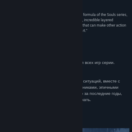
94% –
PC Gamer
“Dark Souls III successfully replicates the winning formula of the Souls series,
a wondrous combination of majestic boss battles, incredible layered
environments full of secrets, and precise combat that can make other action
RPGs difficult to play once you’ve mastered the art.”
9.25/10 –
Game Informer
Reviews and Accolades
Dark Souls 3 — идеальная квинтэссенция всех игр серии.
10/10 - Igromania.ru
Быстрая боевая система, вариативность ситуаций, вместе с
роскошными локациями, жуткими противниками, эпичными
боссами формируют одну из главных игр за последние годы,
которую ни в коем случае нельзя пропускать.
9/10 - Gamemag.ru
Об этой игре