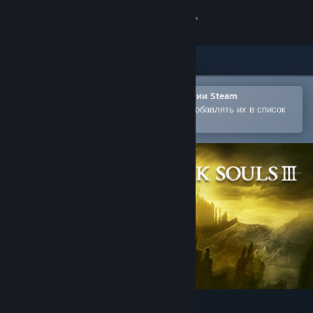
Войти
Магазин
Сообщество
Открыть в мобильном приложении Steam
Позволяет легко покупать игры и добавлять их в список
желаемого
Информация
Поддержка
Изменить язык
Скачать мобильное приложение Steam
Полная версия
DARK SOULS™ III