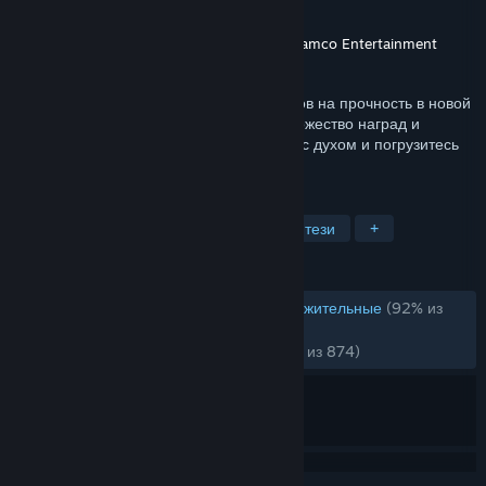
Разработчик
FromSoftware, Inc.
Издатель
FromSoftware, Inc.
,
Bandai Namco Entertainment
Дата выпуска
11 апр. 2016 г.
Dark Souls продолжит испытывать игроков на прочность в новой
главе знаменитой серии, собравшей множество наград и
определившей лицо жанра. Соберитесь с духом и погрузитесь
во тьму!
ПО МЕТКАМ
Похожа на Dark Souls
Тёмное фэнтези
+
ОБЗОРЫ
ОБЗОРЫ (РУССКИЙ ЯЗЫК)
Очень положительные
(92% из
23,749)
НЕДАВНО:
Очень положительные
(92% из 874)