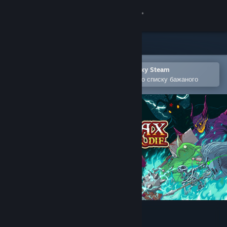
Увійти
Крамниця
Спільнота
Відкрити в мобільному застосунку Steam
Щоби легко придбати або додати до списку бажаного
Інформація
Підтримка
Змінити мову
Завантажити мобільний застосунок Steam
Переглянути повну версію
Infernax