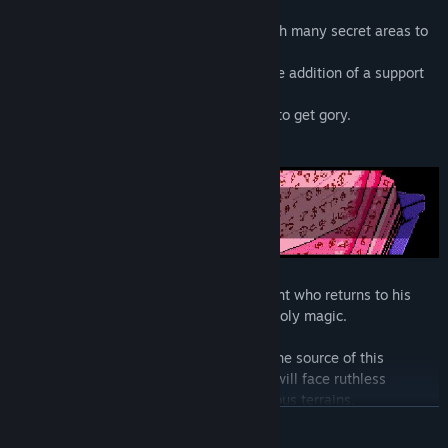
reversing the curse.
● A dangerous and unique open world with many secret areas to
uncover.
● Play with friends, or by yourself with the addition of a support
character, Cervul the squire.
● Pucker up buttercup because it's about to get gory.
Infernax is the adventures of a great knight who returns to his
homeland only to find it plagued with unholy magic.
While on your quest to find and destroy the source of this
corruption by any means necessary, you will face ruthless
creatures, dangerous beasts, and precarious terrains.
ЧИТАТИ ДАЛІ