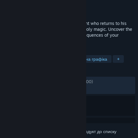
Розробник
Berzerk Studio
Видавець
The Arcade Crew
,
Dotemu
Дата виходу
14 лют. 2022
Infernax is the adventures of a great knight who returns to his
homeland only to find it plagued with unholy magic. Uncover the
mysteries of the curse and face the consequences of your
actions.
ПОЗНАЧКИ
Метроїдванія
Бойовик
Піксельна графіка
+
РЕЦЕНЗІЇ
ЗА ВЕСЬ ЧАС:
дуже схвальні
(93% з 2,100)
НАЙНОВІШІ:
дуже схвальні
(89% з 28)
Увійдіть до акаунта
, щоби додати цей продукт до списку
бажаного чи позначити як ігнорований.