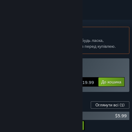
українська мова недоступна
Цей продукт не підтримує вашу мову. Будь ласка,
перегляньте список підтримуваних мов перед купівлею.
Придбати Infernax
До кошика
$19.99
Вміст для цієї гри
Оглянути всі
(1)
Infernax Original Soundtrack
$5.99
Додати весь вміст до кошика
$5.99