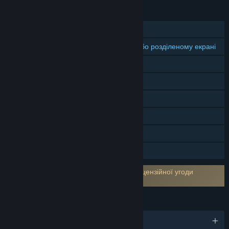
ОСОБЛИВОСТІ
Однокористувацька гра
Кооперативна гра на спільному або розділеному екрані
Спільний/розділений екран
Досягнення Steam
Колекційні картки Steam
Steam Cloud
Remote Play Together
Сімейна бібліотека
Потрібно прийняти умови сторонньої ліцензійної угоди
Infernax EULA
МОВИ
Підтримуваних мов: 11