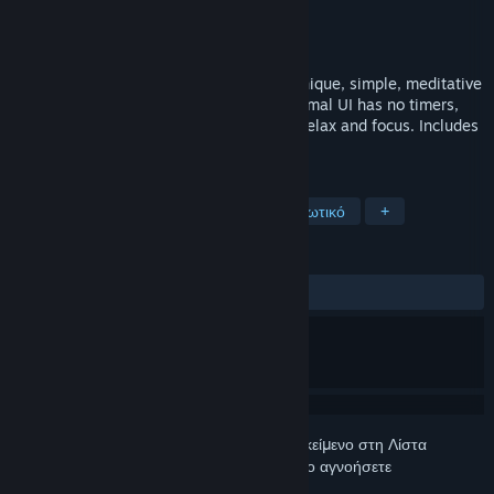
Δημιουργός
John Cullen
Εκδότης
John Cullen
Κυκλοφορία
22 Μαϊ 2015
LOOP is a tranquil puzzle game, with a unique, simple, meditative
feel. Inspired by Zen philosophy, the minimal UI has no timers,
move limit or score; allowing you to just relax and focus. Includes
over 1 BILLION Levels.
ΕΤΙΚΈΤΕΣ
Χαλαρό
Indie
Γρίφοι
Χαλαρωτικό
+
ΚΡΙΤΙΚΈΣ
ΌΛΕΣ:
Πολύ θετικές
(96% από 123)
Συνδεθείτε
για να προσθέσετε αυτό το αντικείμενο στη Λίστα
Επιθυμιών σας, να το ακολουθήσετε ή να το αγνοήσετε