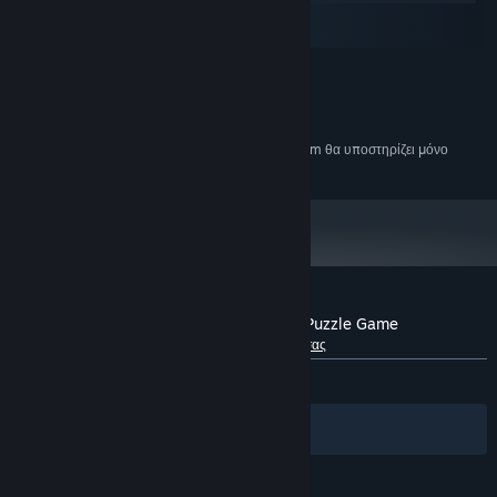
macOS
SteamOS και Linux
ΕΛΆΧΙΣΤΕΣ:
Windows XP
ΛΕΙΤΟΥΡΓΙΚΌ ΣΎΣΤΗΜΑ *:
100 MB διαθέσιμος χώρος
ΑΠΟΘΉΚΕΥΣΗ:
Από την 1η Ιανουαρίου 2024, η εφαρμογή Steam θα υποστηρίζει μόνο
*
Windows 10 και νεότερες εκδόσεις.
Κριτικές πελατών για το LOOP: A Tranquil Puzzle Game
Σχετικά με τις κριτικές χρηστών
Οι προτιμήσεις σας
ΌΛΕΣ:
Πολύ θετικές
(96% από 123)
Φίλτρα
Οι γλώσσες σας