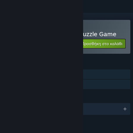
Αγορά: LOOP: A Tranquil Puzzle Game
Προσθήκη στο καλάθι
$4.99
ΧΑΡΑΚΤΗΡΙΣΤΙΚΆ
Ένας παίκτης
Κοινή Χρήση
ΓΛΏΣΣΕΣ
Αγγλικά
ΣΎΝΔΕΣΜΟΙ ΚΑΙ ΠΛΗΡΟΦΟΡΊΕΣ