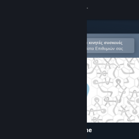
Σύνδεση
Κατάστημα
Κοινότητα
Άνοιγμα στην εφαρμογή Steam για κινητές συσκευές
Για εύκολη αγορά ή προσθήκη στη Λίστα Επιθυμιών σας
Σχετικά
Υποστήριξη
Αλλαγή γλώσσας
Αποκτήστε την εφαρμογή Steam για κινητές συσκευές
Προβολή ιστοσελίδας για υπολογιστές
LOOP: A Tranquil Puzzle Game