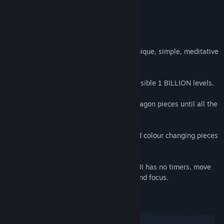
Kurt Indovina, Indie Game Magazine
Σχετικά με αυτό το παιχνίδι
LOOP is a tranquil puzzle game, with a unique, simple, meditative
feel.
Now includes a level generator with a possible 1 BILLION levels.
Complete each level by swapping the hexagon pieces until all the
lines link up, revealing the final pattern.
Later levels introduce spinning pieces and colour changing pieces
also!
Inspired by Zen philosophy, the minimal UI has no timers, move
limit or score; allowing you to just relax and focus.
Απαιτήσεις συστήματος
Windows