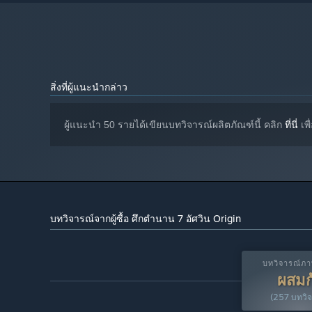
สิ่งที่ผู้แนะนำกล่าว
ผู้แนะนำ 50 รายได้เขียนบทวิจารณ์ผลิตภัณฑ์นี้ คลิก
ที่นี่
เพื
Moments of 〈The Seven Deadly Sins: Origin〉
นอกจากการต่อสู้อันดุเดือดในบริทาเนียแล้ว ยังเพลิดเพลินไ
บทวิจารณ์จากผู้ซื้อ ศึกตำนาน 7 อัศวิน Origin
สนุกกับการสำรวจสถานที่ที่ยังไม่เคยไปเยือน หรือชื่นชมทิวทัศน์
บางที การสำรวจดันเจี้ยนแสนอันตรายที่ยังไม่เคยถูกค้นพบ ก็อา
บทวิจารณ์ภ
ผสมก
(257 บทวิจ