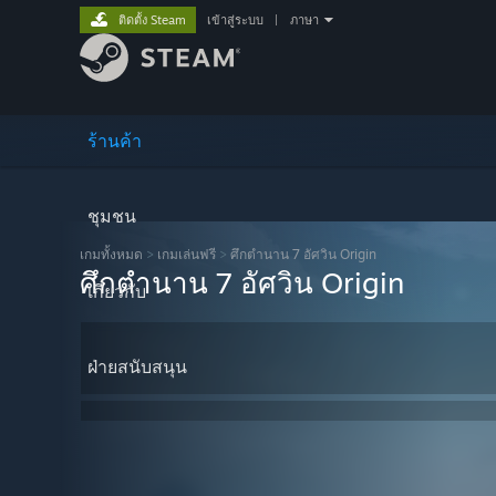
ติดตั้ง Steam
เข้าสู่ระบบ
|
ภาษา
ร้านค้า
ชุมชน
เกมทั้งหมด
>
เกมเล่นฟรี
>
ศึกตำนาน 7 อัศวิน Origin
ศึกตำนาน 7 อัศวิน Origin
เกี่ยวกับ
ฝ่ายสนับสนุน