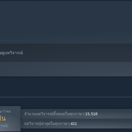
่อดูบทวิจารณ์
ปกับการตกปลาหรือทำอาหารได้เช่นกัน
ใหม่ๆ เคียงข้างเพื่อนพ้อง
จทำให้ท่านเจอสมบัติล้ำค่าได้
าษาไทย:
จำนวนบทวิจารณ์ทั้งหมดในทุกภาษา:
15,518
ัน
บทวิจารณ์ล่าสุดในทุกภาษา:
411
ารณ์)