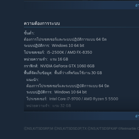
อ่
ความต้องการระบบ
ขั้นต่ำ:
ต้องการโปรเซสเซอร์และระบบปฏิบัติการแบบ 64 บิต
Windows 10 64 bit
ระบบปฏิบัติการ:
i5-2500K / AMD FX-8350
โปรเซสเซอร์:
Adventure of 〈The Seven Deadly Sins: Origin〉
แรม 16 GB
หน่วยความจำ:
หลากหลายความลับ และเหล่ามอนสเตอร์ตัวฉกาจ รอทุกท่านอยู่
NVIDIA GeForce GTX 1060 6GB
กราฟิกส์:
พื้นที่ว่างที่พร้อมใช้งาน 30 GB
จัดทีมอัศวินที่มีความสามารถหลากหลาย เพื่อสำรวจและผจญภั
พื้นที่จัดเก็บข้อมูล:
แนะนำ:
ในโลกมัลติเวิร์สที่ห้วงเวลาผิดเพี้ยนไป เหล่าอัศวินยอดนิยมจ
ต้องการโปรเซสเซอร์และระบบปฏิบัติการแบบ 64 บิต
เข้าร่วมผจญภัยกับทุกท่าน
Windows 10 64 bit
ระบบปฏิบัติการ:
รวมถึงเหล่าอัศวินออริจินัลที่มีใน <The Seven Deadly Sins: Or
Intel Core i7-9700 / AMD Ryzen 5 5500
โปรเซสเซอร์:
แรม 32 GB
หน่วยความจำ:
GeForce RTX 2070 8GB / AMD Radeon RX
กราฟิกส์:
อ่
5700 XT
พื้นที่ว่างที่พร้อมใช้งาน 30 GB
พื้นที่จัดเก็บข้อมูล:
ⒸNS,K/TSDSRP,M ⒸNS,K/TSDSDJP,TX ⒸNS,K/TSDSFKAP ©Netmarble Corp