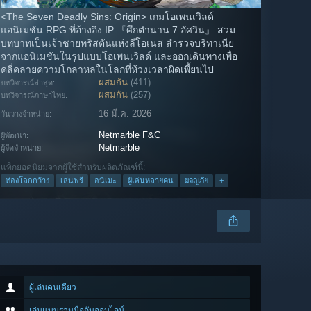
<The Seven Deadly Sins: Origin> เกมโอเพนเวิลด์
แอนิเมชัน RPG ที่อ้างอิง IP 『ศึกตำนาน 7 อัศวิน』 สวม
บทบาทเป็นเจ้าชายทริสตันแห่งลีโอเนส สำรวจบริทาเนีย
จากแอนิเมชันในรูปแบบโอเพนเวิลด์ และออกเดินทางเพื่อ
คลี่คลายความโกลาหลในโลกที่ห้วงเวลาผิดเพี้ยนไป
ผสมกัน
(411)
บทวิจารณ์ล่าสุด:
ผสมกัน
(257)
บทวิจารณ์ภาษาไทย:
16 มี.ค. 2026
วันวางจำหน่าย:
Netmarble F&C
ผู้พัฒนา:
Netmarble
ผู้จัดจำหน่าย:
แท็กยอดนิยมจากผู้ใช้สำหรับผลิตภัณฑ์นี้:
ท่องโลกกว้าง
เล่นฟรี
อนิเมะ
ผู้เล่นหลายคน
ผจญภัย
+
ผู้เล่นคนเดียว
เล่นแบบร่วมมือกันออนไลน์