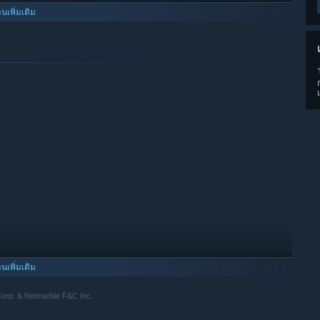
านเพิ่มเติม
ที่ทวีปบริทาเนียในรูปแบบโอเพนเวิลด์
ยในบริทาเนียที่แฝงไปด้วยความอันตราย!
ากต้นฉบับ 〈ศึกตำนาน 7 อัศวิน〉 ได้ข้ามพื้นที่และเวลาในซีรีส์ มา
igin> เท่านั้น!
านเพิ่มเติม
. & Netmarble F&C Inc.