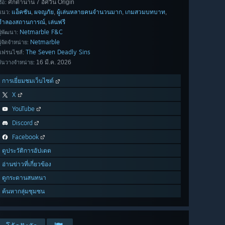
ศึกตำนาน 7 อัศวิน Origin
ื่อ:
แอ็คชัน
ผจญภัย
ผู้เล่นหลายคนจำนวนมาก
เกมสวมบทบาท
,
,
,
,
แนว:
จำลองสถานการณ์
เล่นฟรี
,
Netmarble F&C
ผู้พัฒนา:
Netmarble
ผู้จัดจำหน่าย:
The Seven Deadly Sins
แฟรนไชส์:
16 มี.ค. 2026
วันวางจำหน่าย:
การเยี่ยมชมเว็บไซต์
X
YouTube
Discord
Facebook
ดูประวัติการอัปเดต
อ่านข่าวที่เกี่ยวข้อง
ดูกระดานสนทนา
ค้นหากลุ่มชุมชน