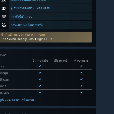
ผู้เล่นหลายคนข้ามแพลตฟอร์ม
การสั่งซื้อในแอป
การแบ่งปันคลังครอบครัว
จำเป็นต้องยอมรับ EULA ภายนอก
The Seven Deadly Sins: Origin EULA
ภาษา
:
อินเตอร์เฟซ
เสียงพากย์
คำบรรยาย
✔
✔
ไทย
✔
✔
อังกฤษ
✔
✔
ฝรั่งเศส
✔
✔
อิตาลี
✔
✔
เยอรมัน
ดูทั้งหมด 13 ภาษาที่รองรับ