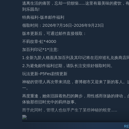
逃离生活的痛苦，忘却一切烦恼……这里有最美味的蜜饮，
到乐园岛!
特典福利-版本邮件福利
领取时间：2026年7月16日-2026年9月23日
版本更新后，可通过邮件直接领取：
不羁纹章·虹*4000
加百列印记*1*注意:
1.全新九阶人格面具加百列及其印记将在厄抑巡礼兑换商店
2.为避免邮件福利过期，请队长注安排好领取时间。
玩法更新-P5Fes剧情更新
神秘的管理人再次带来消息，赛博都市又迎来了新的客人。
一。
再度重逢，她依旧踩着热烈的舞步，用性感而张扬的律动，
体验那些旧时光中的羁绊故事。
而于此同时，管理人也似乎产生了某些神秘的蜕变……
玩法更新-共叙者-高卷杏
RE