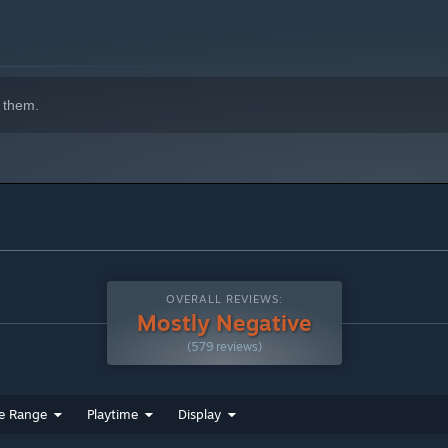
 them.
升一定比例、攻击力提升一定比例，存在上限。
升一定比例、暴击率提升一定比例，持续2回合。
予我方疾风属性角色增益效果，每消耗100点精力值，总伤害增
OVERALL REVIEWS:
定比例。
Mostly Negative
(579 reviews)
使用技能时，额外使主目标外的其他同伴获得基于自身生命值上限
干回合。
e Range
Playtime
Display