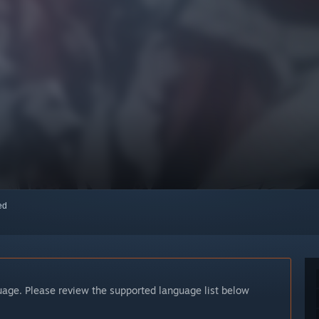
red
guage. Please review the supported language list below