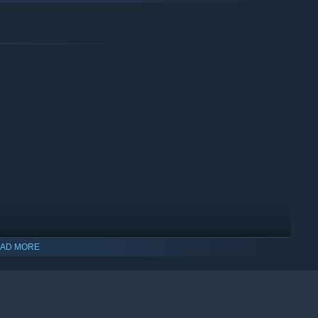
「共叙者」，通过赠送礼物的方式提升他们的好感度，逐步解锁其专属剧
，共同挑战攻克艰难的BOSS挑战。
敌人空前强大，单打独斗或许难以攻克……队长可以将遇到的敌人分
以选择如【发现敌人】、【最后击杀】等多种手段来获取奇遇之地
AD MORE