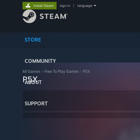
Install Steam
sign in
|
language
STORE
COMMUNITY
All Games
>
Free To Play Games
>
P5X
P5X
ABOUT
SUPPORT