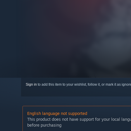
Sign in
to add this item to your wishlist, follow it, or mark it as igno
English language not supported
This product does not have support for your local lan
before purchasing