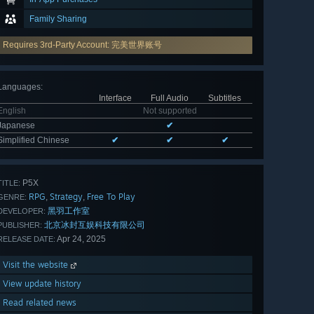
Family Sharing
Requires 3rd-Party Account: 完美世界账号
Languages
:
Interface
Full Audio
Subtitles
English
Not supported
Japanese
✔
Simplified Chinese
✔
✔
✔
P5X
TITLE:
RPG
Strategy
Free To Play
,
,
GENRE:
黑羽工作室
DEVELOPER:
北京冰封互娱科技有限公司
PUBLISHER:
Apr 24, 2025
RELEASE DATE:
Visit the website
View update history
Read related news