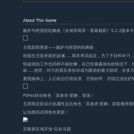
About This Game
嫉妒与绝望的轮舞曲《女神异闻录：夜幕魅影》5.2.2版本
主线剧情更新——嫉妒与绝望的轮舞曲
校园生活迎来新的波澜……期末考试临近，为了不挂科补习
怪盗团的工作也同样不能松懈，在已经暴露身份的情况下，
标……然而，对方的真实身份却成为眼前的最大阻碍，在多
磨我痛神上，人们依旧尽情宣泄、尽情欢呼、尽情沉浸在铲
P5Fes联动角色「高卷杏·星舞」登场！
五星限定联动火焰属性反抗角色「高卷杏·星舞」获取概率限
认知模拟试用角色更新！
宫殿新区域开放-狂欢乐园