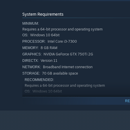
主人公会于「Wonder World」中邂逅各位风格迥异的
情与个人档案，以感受每位「共叙者」的独特魅力。
System Requirements
本次将开放共叙者——高卷杏。
MINIMUM:
Requires a 64-bit processor and operating system
Windows 10 64bit
玩法更新
OS:
Intel Core i3-7300
PROCESSOR:
P5Fes-交叠的奇遇之地
8 GB RAM
MEMORY:
在交叠的奇遇之地中，队长可以携手来自其他不同时空的队长
NVIDIA GeForce GTX 750Ti 2G
GRAPHICS:
在该玩法中，队长们可以消耗指定道具发现多种敌人，这些
Version 11
DIRECTX:
享给其他玩家，多人协作共同削减敌人的血量。
Broadband Internet connection
NETWORK:
70 GB available space
STORAGE:
在该玩法中，队长们除了根据作战的【贡献排名】外，也可
的特别奖励。挑战的敌人等级越高，最终奖励将越丰厚。
RECOMMENDED:
Requires a 64-bit processor and operating system
新功能
Windows 10 64bit
OS:
Intel Core i5-8500
PROCESSOR:
心象拓展-协鸣战技
RE
16 GB RAM
MEMORY:
属性心象点位开放
NVIDIA GeForce GTX 1060 6G
GRAPHICS:
开放角色属性心象，包含「属性协鸣」「属性战技」点位。
Version 12
DIRECTX:
Broadband Internet connection
点位激活后，可以在技能库中选择技能设置。
NETWORK:
70 GB available space
STORAGE: