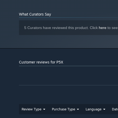
同属性角色共用相同的心象协鸣库、心象战技库。
What Curators Say
功能拓展
心象激活
5 Curators have reviewed this product. Click
here
to see
多祢村理子·未央
新增潜能：风华
拥有『花开』的角色，每拥有1层『花开』暴击效果额外提
自身使用『伞边摇，安居伞中』后，额外使所有同伴穿透提
新增潜能：春恩
Customer reviews for P5X
自身使用『梅自香，时过香浓』时，根据消耗精力值的数量给
幅提升一定比例、伤害提升一定比例，持续2回合。
『凋落』额外使敌人受到疾风属性伤害时的暴击效果提升一
功能拓展
武器刻印-辉耀赐福
本期新增武器「涌动回响」的刻印「辉耀赐福」：当为队友
一定百分比的回复效果，并使所有同伴的伤害提升，持续若
Review Type
Purchase Type
Language
Dat
本期刻印图章获取途径：