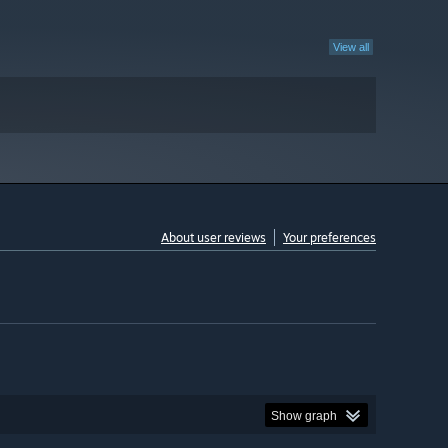
View all
About user reviews
Your preferences
Show graph