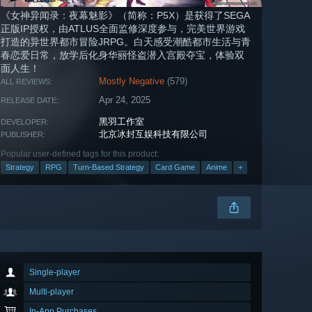
《女神异闻录：夜幕魅影》（简称：P5X）是获得了SEGA
正版IP授权，由ATLUS全面监修深度参与，完美世界游戏
打造的异世界都市冒险JRPG。白天感受潮酷都市生活与青
春恋爱日常，放学后化身华丽怪盗潜入宫殿夺宝，体验双
面人生！
Mostly Negative
(579)
ALL REVIEWS:
Apr 24, 2025
RELEASE DATE:
黑羽工作室
DEVELOPER:
北京冰封互娱科技有限公司
PUBLISHER:
Popular user-defined tags for this product:
Strategy
RPG
Turn-Based Strategy
Card Game
Anime
+
Single-player
Multi-player
In-App Purchases