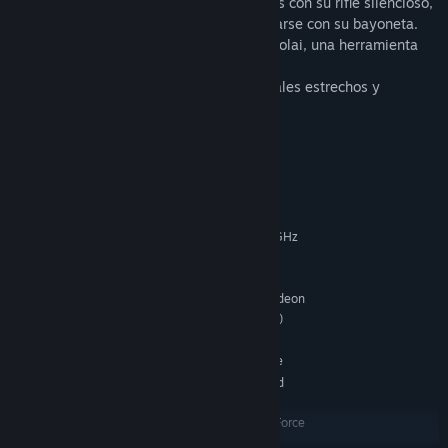
Encarna a Nikolai, capaz de abatir blancos con su rifle silencioso,
detonar minas desde la distancia o acercarse con su bayoneta.
Descubre el cabestrante mecánico de Nikolai, una herramienta
útil que produce descargas eléctricas.
Juega como Anastasia e infíltrate en canales estrechos y
descubre su cuchilla Helix.
Requisitos del sistema
MÍNIMO:
Windows 10 (64-bit versions only)
SO:
Intel Core 2 Duo E8200 @ 2.6 GHz
PROCESADOR:
or AMD Athlon II X2 240 @ 2.8 GHz
2 GB de RAM
MEMORIA:
nVidia GeForce GTS450 or AMD Radeon
GRÁFICOS:
HD5770 (1024MB VRAM with Shader Model 5.0)
Versión 10
DIRECTX:
4 GB de espacio disponible
ALMACENAMIENTO:
DirectX Compatible Sound
TARJETA DE SONIDO:
Card with latest drivers
Video Drivers: nVidia GeForce
NOTAS ADICIONALES:
347.52 and AMD Catalyst Omega 14.12