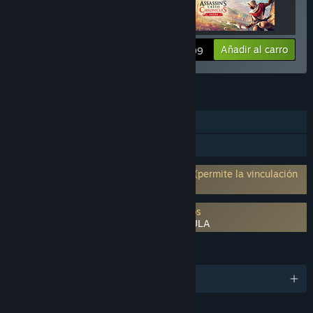
Ver información
Añadir al carro
$24.99
CARACTERÍSTICAS
Un jugador
Cromos de Steam
Requiere una cuenta de terceros: Uplay (permite la vinculación
a una cuenta de Steam)
Es necesario aceptar un ALUF de terceros
Assassin’s Creed® Chronicles: Russia EULA
IDIOMAS
Español de España y 12 más