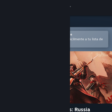
Iniciar sesión
Tienda
Comunidad
Abrir en la aplicación Steam Mobile
para comprar o añadir contenido fácilmente a tu lista de
deseados
Acerca de
Soporte
Cambiar idioma
Descargar Steam Mobile
Ver versión clásica
Assassin’s Creed® Chronicles: Russia