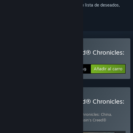
Inicia sesión
para añadir este artículo a tu lista de deseados,
seguirlo o marcarlo como ignorado.
Comprar «Assassin’s Creed® Chronicles:
Russia»
Añadir al carro
$9.99
Comprar «Assassin’s Creed® Chronicles:
Trilogy»
Incluye 3 artículo(s):
Assassin’s Creed® Chronicles: China
,
Assassin’s Creed® Chronicles: India
,
Assassin’s Creed®
Chronicles: Russia