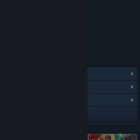
CLASIFICACIONES
Violence Blood Sexual Themes
clasificación por edades para: ESRB
ENLACES E INFORMACIÓN
Ver logros de Steam
(17)
Ver artículos de la tienda de puntos
(10)
Ver centro de la comunidad
Visitar el sitio web
Ver historial de actualizaciones
LEER MÁS