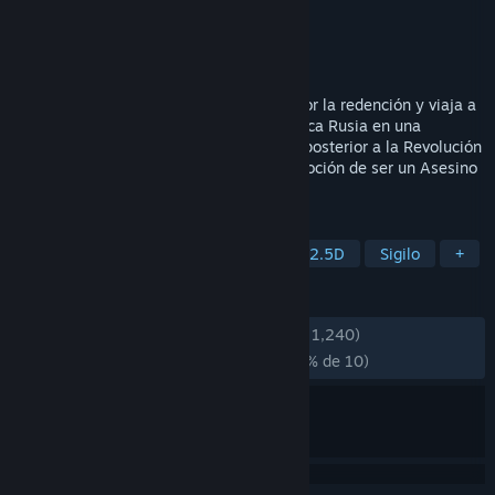
Desarrollador
Climax Studios
Editor
Ubisoft Entertainment
Lanzado el
9 FEB 2016
Únete a Nikolai Orelov en su búsqueda por la redención y viaja a
través de la emblemática y propagandística Rusia en una
perspectiva 2,5 D. • Sobrevive al periodo posterior a la Revolución
de Octubre y viaja por Rusia. • Vive la emoción de ser un Asesino
sigiloso en un entorno moderno y único.
ETIQUETAS
Acción
Aventura
Asesinos
2.5D
Sigilo
+
RESEÑAS
DESDE EL PRINCIPIO:
Variadas
(58 % de 1,240)
RECIENTES:
Mayormente negativas
(30 % de 10)