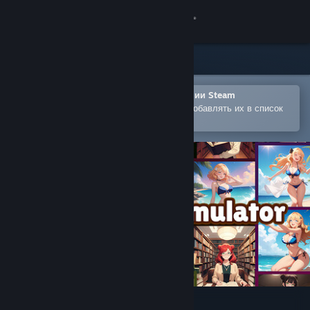
Войти
Магазин
Сообщество
Открыть в мобильном приложении Steam
Позволяет легко покупать игры и добавлять их в список
желаемого
Информация
Поддержка
Изменить язык
Скачать мобильное приложение Steam
Полная версия
Dating App Simulator