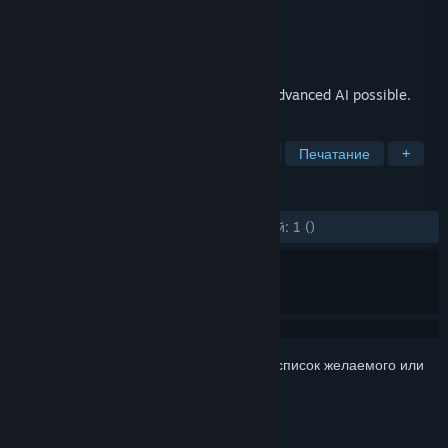
Разработчик
Botan
Издатель
Botan
Дата выпуска
3 мар. 2025 г.
Test your dating skills against the most advanced AI possible.
ПО МЕТКАМ
Симулятор свиданий
Симулятор
Печатание
+
ОБЗОРЫ
ЗА ВСЁ ВРЕМЯ:
Обзоров пользователей: 1
()
Войдите
, чтобы добавить этот продукт в список желаемого или
скрыть его