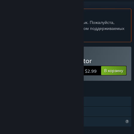
Не поддерживается русский язык
Этот продукт не поддерживает ваш язык. Пожалуйста,
перед покупкой ознакомьтесь со списком поддерживаемых
языков.
Купить Dating App Simulator
В корзину
$2.99
ФУНКЦИИ
Для одного игрока
Семейный доступ
Функции профиля ограничены