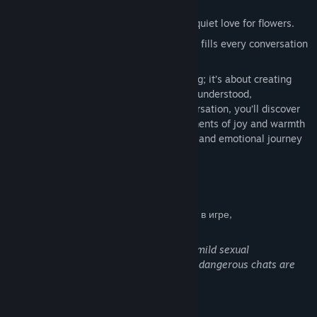
serenity.
A shy florist with a tender heart and a quiet love for flowers.
A bubbly pink-haired dessert cook who fills every conversation
with sweetness and fun.
This game is about more than just chatting; it’s about creating
romantic connections that make you feel understood,
appreciated, and loved. With every conversation, you’ll discover
new sides of the characters and find moments of joy and warmth
that brighten your day. It’s a relaxed, fun, and emotional journey
to help you feel connected and complete.
Информация об ИИ-контенте
Вот как разработчики описывают контент в игре,
сгенерированный ИИ:
Player can chat with ai characters, only mild sexual
conversations are allowed, other kind of dangerous chats are
unallowed.
Описание контента для взрослых