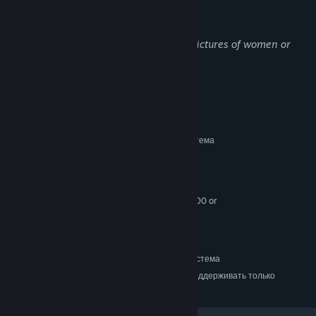
Разработчики описывают контент так:
You might encounter slightly revealing pictures of women or
men
Системные требования
МИНИМАЛЬНЫЕ:
64-разрядные процессор и операционная система
Windows 7+
ОС *:
Intel Core i5+
ПРОЦЕССОР:
16 GB ОЗУ
ОПЕРАТИВНАЯ ПАМЯТЬ:
Nvidia GTX 460 / Radeon HD 7800 or
ВИДЕОКАРТА:
better.
3 GB
МЕСТО НА ДИСКЕ:
РЕКОМЕНДОВАННЫЕ:
64-разрядные процессор и операционная система
С 1 января 2024 года клиент Steam будет поддерживать только
*
Windows 10 и более поздние версии.