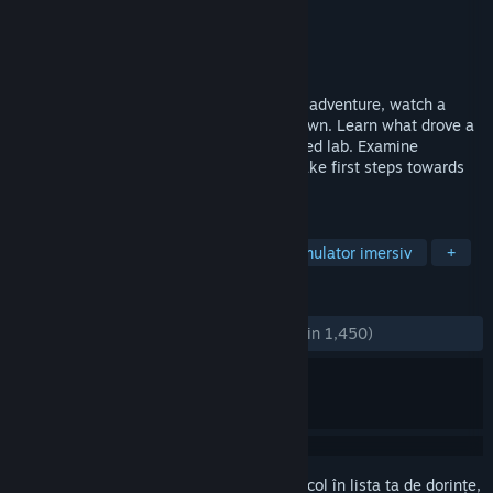
Dezvoltator
Ice-Pick Lodge
Editor
HypeTrain Digital
Lansare
17 mart. 2025
In this free prologue to a narrative-driven adventure, watch a
mysterious plague break out in a small town. Learn what drove a
celebrated academic to leave his acclaimed lab. Examine
patients, uncover strange secrets, and make first steps towards
immortality.
ETICHETE
Aventură
RPG
Simulare
Simulator imersiv
+
RECENZII
DINTOTDEAUNA:
Foarte pozitive
(88% din 1,450)
Conectează-te
pentru a adăuga acest articol în lista ta de dorințe,