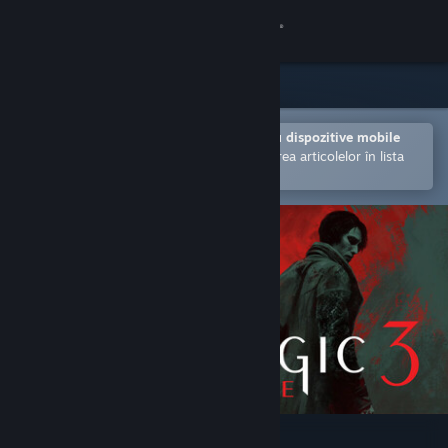
Conectează-te
Magazin
Comunitate
Deschide în aplicația Steam pentru dispozitive mobile
Facilitează achiziționarea și adăugarea articolelor în lista
de dorințe.
Despre
Asistență
Schimbă limba
Obține aplicația Steam pentru dispozitive mobile
Vezi site în versiunea pentru desktop
Pathologic 3: Quarantine