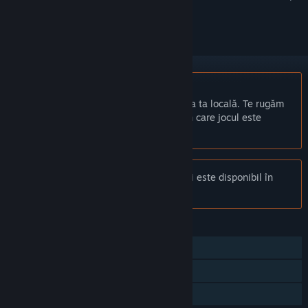
a-l urmări sau a-l marca drept ignorat.
Nu este disponibil în limba: Română
Acest produs nu este disponibil în limba ta locală. Te rugăm
să consulți lista de mai jos cu limbile în care jocul este
disponibil înainte de achiziționare
Anunț:
Pathologic 3: Quarantine nu mai este disponibil în
magazinul Steam.
CARACTERISTICI
Un jucător
Realizări Steam
Partajare cu familia