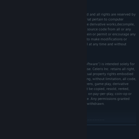
แรม 3 GB
หน่วยความจำ:
COPYRIGHT RESTRICTIONS
NVidia GTS 250 or higher
กราฟิกส์:
This software product and the manual are copyrighted and all rights are reserved by
เวอร์ชัน 9.0c
Celeris Inc. and are protected by the copyright laws that pertain to computer
DIRECTX:
software. You may not modify, adapt, translate, create derivative works,decompile,
การเชื่อมต่ออินเทอร์เน็ตแบบบรอดแบนด์
เครือข่าย:
disassemble, or otherwise reverse engineer or derive source code from all or any
พื้นที่ว่างที่พร้อมใช้งาน 4 GB
พื้นที่จัดเก็บข้อมูล:
portion of the software or anything incorporated therein or permit or encourage any
third party to do so.Notice: Celeris reserves the right to make modifications or
Sound Blaster Compatible
การ์ดเสียง:
improvements to the product described in the manual at any time and without
ตั้งแต่วันที่ 1 มกราคม 2024 เวลาแปซิฟิก เป็นต้นไป ไคลเอนต์ Steam จะรองรับ
*
notice.
เฉพาะ Windows 10 และเวอร์ชันที่ใหม่กว่าเท่านั้น
SOFTWARE USE LIMITATIONS AND LIMITED LICENSE
This copy of Virtual Pool 4 Online: The Game (the "Software") is intended solely for
your personal non-commercial home entertainment use. Celeris Inc. retains all right,
title and interest in the Software including all intellectual property rights embodied
therein and derivatives thereof. The Software, including, without limitation, all code,
data structures, characters, images, sounds, text, screens, game play, derivative
works and all other elements of the Software may not be copied, resold, rented,
leased, distributed (electronically or otherwise), used on pay-per-play, coin-op or
other for-charge basis, or for any commercial purpose. Any permissions granted
herein are provided on a temporary basis and can be withdrawn.
DISCLAIMER OF WARRANTIES
_________________________________________
This software, including all accompanying files, is "AS IS" and without any
อ่านเพิ่มเติม
warranties as to performance or merchantability or any other warranties whether
expressed or implied.