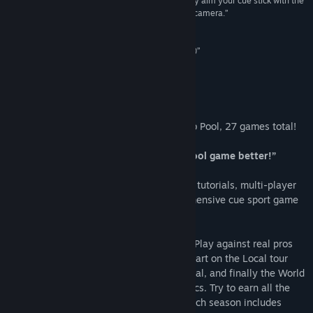
“Gameplay turned out to be very easy. You simply aim your cue stick with the
ค้นหากลุ่มชุมชน
mouse, using both buttons to zoom and turn the camera.”
8/10 –
Dads Gaming Addiction
ชื่อ:
Virtual Pool 4
“Virtual Pool 4 Online - Mal255 v Fats (Race to 5)”
5/5 –
แนว:
Runout TV
กีฬา
วันวางจำหน่าย:
11 พ.ค. 2015
เกี่ยวกับเกมนี้
Play 8-Ball, 9-Ball, Snooker, Billiards, Pub Pool, 27 games total!
“So realistic it will make your real life pool game better!”
Two career play modes, trick shots, video tutorials, multi-player
online. Virtual Pool 4 is the most comprehensive cue sport game
ever!
Compete for a season in Pro Tour Career. Play against real pros
and top amateurs as virtual opponents. Start on the Local tour
and work up through the Regional, National, and finally the World
tour. See tour rankings and player statistics. Try to earn all the
tour achievements for each tour game. Each season includes