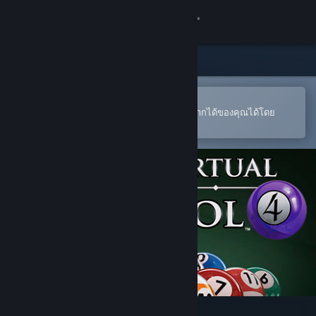
เข้าสู่ระบบ
ร้านค้า
ชุมชน
เปิดในแอป Steam แบบพกพา
หากต้องการสั่งซื้อหรือเพิ่มลงในสิ่งที่อยากได้ของคุณได้โดย
สะดวก
เกี่ยวกับ
ฝ่ายสนับสนุน
เปลี่ยนภาษา
รับแอป Steam แบบพกพา
ชมเว็บไซต์สำหรับเดสก์ท็อป
Virtual Pool 4