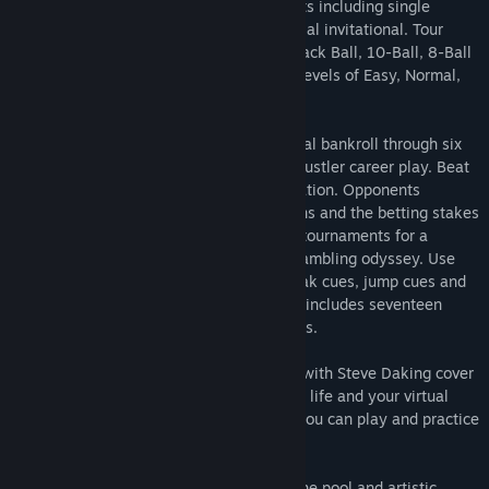
several tournaments with different formats including single
elimination, double elimination, and special invitational. Tour
games include 9-Ball, 8-Ball, Snooker, Black Ball, 10-Ball, 8-Ball
Pub World Rules, and Straight Pool. Play levels of Easy, Normal,
Hard, Extra Hard, and Good Luck.
Start in the Garage and gamble your virtual bankroll through six
locations and hundreds of opponents in Hustler career play. Beat
the room boss to advance to the next location. Opponents
become more challenging in later locations and the betting stakes
go up! Some locations occasionally have tournaments for a
change of pace in this pressure packed gambling odyssey. Use
some hard earned virtual cash to buy break cues, jump cues and
low deflections cue shafts. Careers setup includes seventeen
different game choices and five skill levels.
Learn to play better pool! Video tutorials with Steve Daking cover
all you need to know to improve your real life and your virtual
pool game. After each tutorial segment, you can play and practice
each lesson shot in Virtual Pool 4!
Setup trick shots or just play them from the pool and artistic