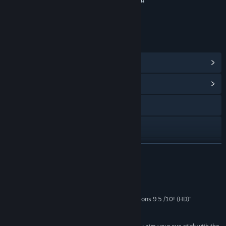
การสั่งซื้อในเกม, การแช็ตในเกม, การโต้ตอบออนไลน์
ระดับอายุสำหรับ: ESRB
ลิงก์และข้อมูล
ดูรางวัลความสำเร็จบน Steam
(44)
ดูศูนย์กลางชุมชน
การเยี่ยมชมเว็บไซต์
ดูคู่มือ
ดูสถิติ
อ่านเพิ่มเติม
ดูประวัติการอัปเดต
บทวิจารณ์
อ่านข่าวที่เกี่ยวข้อง
“Virtual Pool 4 Review - Pool Player First Impressions 9.5 /10! (HD)”
9.5/10 –
ThePoolSharkWizard
ดูกระดานสนทนา