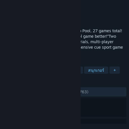
Celeris
ผู้พัฒนา
Celeris
ผู้จัดจำหน่าย
วางจำหน่ายแล้ว
11 พ.ค. 2015
Play 8-Ball, 9-Ball, Snooker, Billiards, Pub Pool, 27 games total!
“So realistic it will make your real life pool game better!”Two
career play modes, trick shots, video tutorials, multi-player
online. Virtual Pool 4 is the most comprehensive cue sport game
ever!
แท็ก
กีฬา
บิลเลียด
จำลองสถานการณ์
สนุกเกอร์
+
บทวิจารณ์
ตลอดกาล:
แง่บวกเป็นอย่างมาก
(82% จาก 763)