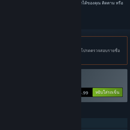
เข้าสู่ระบบ
เพื่อเพิ่มผลิตภัณฑ์นี้ลงในสิ่งที่อยากได้ของคุณ ติดตาม หรือ
ทำเครื่องหมายเป็นถูกละเว้น
ไม่รองรับภาษาไทย
ผลิตภัณฑ์นี้ไม่รองรับภาษาท้องถิ่นของคุณ โปรดตรวจสอบรายชื่อ
ภาษาที่รองรับก่อนทำการสั่งซื้อ
ซื้อ Virtual Pool 4
หยิบใส่รถเข็น
$24.99
คุณสมบัติ
ผู้เล่นคนเดียว