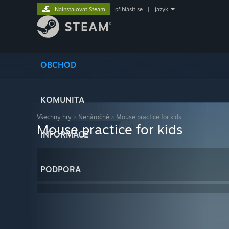
Nainstalovat Steam
přihlásit se
|
jazyk
OBCHOD
KOMUNITA
Všechny hry
>
Nenáročné
>
Mouse practice for kids
Mouse practice for kids
INFORMACE
PODPORA