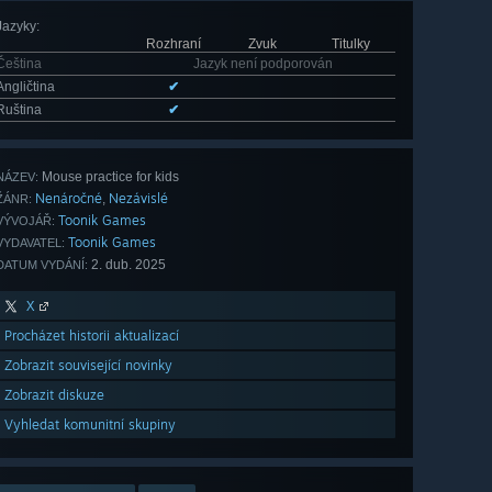
Jazyky
:
Rozhraní
Zvuk
Titulky
Čeština
Jazyk není podporován
Angličtina
✔
Ruština
✔
Mouse practice for kids
NÁZEV:
Nenáročné
Nezávislé
,
ŽÁNR:
Toonik Games
VÝVOJÁŘ:
Toonik Games
VYDAVATEL:
2. dub. 2025
DATUM VYDÁNÍ:
X
Procházet historii aktualizací
Zobrazit související novinky
Zobrazit diskuze
Vyhledat komunitní skupiny