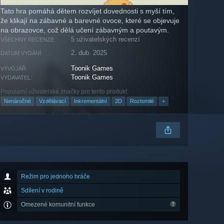
Tato hra pomáhá dětem rozvíjet dovednosti s myší tím,
že klikají na zábavné a barevné ovoce, které se objevuje
na obrazovce, což dělá učení zábavným a poutavým.
5 uživatelských recenzí
VŠECHNY RECENZE:
2. dub. 2025
DATUM VYDÁNÍ:
Toonik Games
VÝVOJÁŘ:
Toonik Games
VYDAVATEL:
Populární uživatelské značky pro tento produkt:
Nenáročné
Vzdělávací
Inkrementální
2D
Roztomilé
+
Režim pro jednoho hráče
Sdílení v rodině
Omezené komunitní funkce