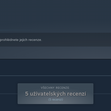
indows 10 a novější.
prohlédnete jejich recenze.
VŠECHNY RECENZE:
5 uživatelských recenzí
(5 recenzí)