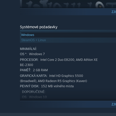
ZJ
Systémové požadavky
Windows
SteamOS + Linux
MINIMÁLNÍ:
Windows 7
OS *:
Intel Core 2 Duo E8200, AMD Athlon XE
PROCESOR:
BE-2300
2 GB RAM
PAMĚŤ:
Intel HD Graphics 5500
GRAFICKÁ KARTA:
(Broadwell), AMD Radeon R5 Graphics (Kaveri)
152 MB volného místa
PEVNÝ DISK:
DOPORUČENÉ:
Windows 10
OS:
Intel Core i5-6600K, AMD Ryzen 5
PROCESOR:
ZJ
1600
4 GB RAM
PAMĚŤ: