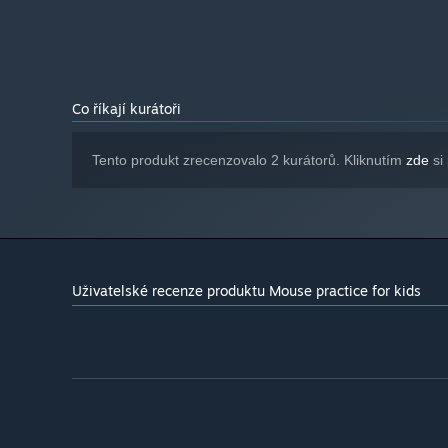
NVIDIA GeForce GTX 1050
GRAFICKÁ KARTA:
(Pascal), AMD Radeon RX 460 (GCN 4.0)
152 MB volného místa
PEVNÝ DISK:
Od 1. ledna 2024 podporuje klient služby Steam pouze systém W
*
Co říkají kurátoři
Tento produkt zrecenzovalo 2 kurátorů. Kliknutím
zde
si 
Uživatelské recenze produktu Mouse practice for kids