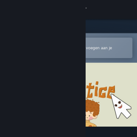
Inloggen
Winkel
Community
In de mobiele Steam-app openen
Om gemakkelijk te kopen of toe te voegen aan je
verlanglijst
Over
Ondersteuning
Taal wijzigen
Download de mobiele Steam-app
Desktopwebsite weergeven
Mouse practice for kids