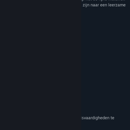
verbetert. Perfect voor ouders die op zoek zijn naar een leerzame
en leuke activiteit voor hun kleintjes.
Kenmerken van het spel:
Educatief doel:
Helpt kinderen hun muisvaardigheden te
ontwikkelen.