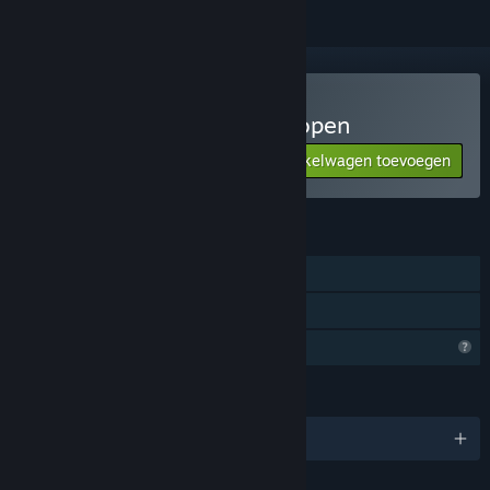
Mouse practice for kids kopen
Aan winkelwagen toevoegen
$5.99
FUNCTIES
Singleplayer
Gezinsbibliotheek
Profielfuncties beperkt
TALEN
Engels en 1 andere