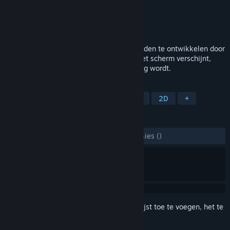
Ontwikkelaar
Toonik Games
Uitgever
Toonik Games
Uitgebracht
2 apr 2025
Dit spel helpt kinderen om muisvaardigheden te ontwikkelen door
te klikken op leuk, kleurrijk fruit dat op het scherm verschijnt,
waardoor leren zowel boeiend als plezierig wordt.
TAGS
Casual
Educatief
Incrementeel
2D
+
RECENSIES
ZONDER TIJDLIMIET:
5 gebruikersrecensies
()
Meld je aan
om dit artikel aan je verlanglijst toe te voegen, het te
volgen of te negeren