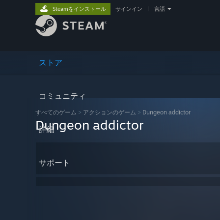
Steamをインストール
サインイン
|
言語
ストア
コミュニティ
すべてのゲーム
>
アクションのゲーム
>
Dungeon addictor
Dungeon addictor
詳細
サポート