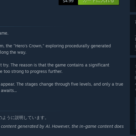
カートに入れる
$4.99
game.
em, the "Hero's Crown," exploring procedurally generated
long the way.
st try. The reason is that the game contains a significant
 too strong to progress further.
appear. The stages change through five levels, and only a true
awaits...
のように説明しています。
 content generated by AI. However, the in-game content does