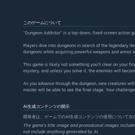
このゲームについて
"Dungeon Addictor" is a top-down, fixed-screen action 
Players dive into dungeons in search of the legendary it
dungeons while acquiring powerful weapons and armor a
This game is likely not something you'll clear on your fir
mystery, and unless you solve it, the enemies will become
As you advance through the dungeon, new creatures will 
master will be able to see the final stage. Your challenge 
AI生成コンテンツの開示
開発者は、ゲームでのAI生成コンテンツの使用について次
The game's title image and promotional images include
not include anything generated by AI.