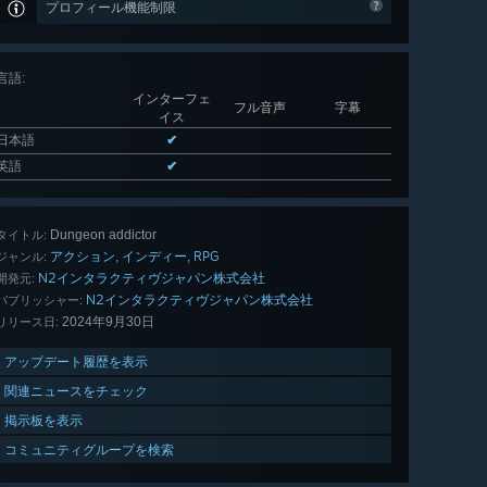
プロフィール機能制限
言語
:
インターフェ
フル音声
字幕
イス
日本語
✔
英語
✔
Dungeon addictor
タイトル:
アクション
インディー
RPG
,
,
ジャンル:
N2インタラクティヴジャパン株式会社
開発元:
N2インタラクティヴジャパン株式会社
パブリッシャー:
2024年9月30日
リリース日:
アップデート履歴を表示
関連ニュースをチェック
掲示板を表示
コミュニティグループを検索