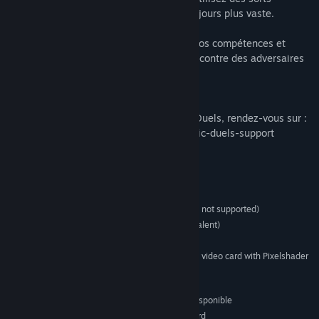
dévastateurs issus d'une bibliothèque toujours plus vaste.
L'ENTRAÎNEMENT HORS LIGNE : affinez vos compétences et
essayez de nouveaux decks et stratégies contre des adversaires
IA en mode Solo.
Pour contacter l'assistance de jeu Magic Duels, rendez-vous sur :
http://magic.wizards.com/en/content/magic-duels-support
Configuration requise
MINIMALE :
Windows 8/7 (XP not supported)
SYSTÈME D'EXPLOITATION *:
2GHz CPU (Pentium 4 or equivalent)
PROCESSEUR :
1 GB de mémoire
MÉMOIRE VIVE :
512MB DirectX 11.0 compatible video card with Pixelshader
GRAPHIQUES :
3.0 support
Version 11
DIRECTX :
2500 MB d'espace disque disponible
ESPACE DISQUE :
DirectX 11.0 compatible sound card
CARTE SON :