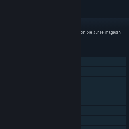
Remarque :
Magic Duels n'est plus disponible sur le magasin
Steam.
FONCTIONNALITÉS
Solo
Coopération
Écran partagé
Succès Steam
Achats en jeu
Steam Cloud
Remote Play Together