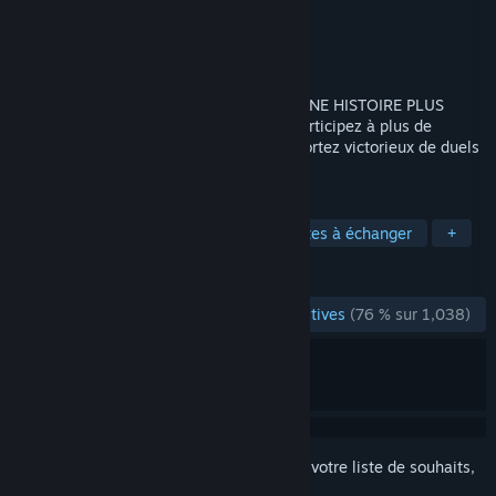
Développement
Stainless Games Ltd.
Édition
Wizards of the Coast LLC
Sorti le
29 juil. 2015
PLUS DE CARTES. PLUS DE STRATÉGIE. UNE HISTOIRE PLUS
RICHE. Collectez plus de 1 300 cartes, participez à plus de
60 missions de campagne Un joueur et sortez victorieux de duels
en ligne épiques.
TAGS
Free-to-play
Jeu de cartes
Cartes à échanger
+
ÉVALUATIONS
ÉVALUATIONS EN FRANÇAIS
plutôt positives
(76 % sur 1,038)
Connectez-vous
pour ajouter cet article à votre liste de souhaits,
le suivre ou l'ignorer