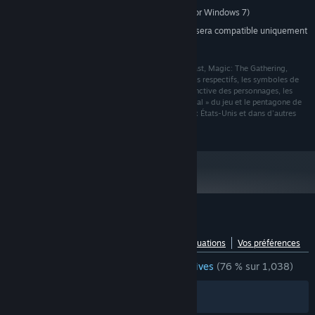
1GB RAM (2GB for Windows 7)
NOTES SUPPLÉMENTAIRES :
À compter du 1ᵉʳ janvier 2024, le client Steam sera compatible uniquement
*
avec Windows 10 et ses versions plus récentes.
© 2016 Wizards of the Coast LLC. Wizards of the Coast, Magic: The Gathering,
Magic Duels, Magic, les noms d'extension, leurs logos respectifs, les symboles de
mana et d'engagement, les noms et l'apparence distinctive des personnages, les
illustrations, l'image commerciale ou « l'aspect général » du jeu et le pentagone de
couleurs sont des marques appartenant à Wizards aux États-Unis et dans d'autres
pays. Tous droits réservés.
Évaluations pour Magic Duels
Voir la répartition par langue
À propos des évaluations
Vos préférences
ÉVALUATIONS EN FRANÇAIS
plutôt positives
(76 % sur 1,038)
Filtres
Vos langues