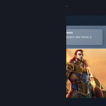
Se connecter
Magasin
Communauté
Ouvrir dans l'application mobile Steam
Permet d'acheter ou d'ajouter facilement des titres à
votre liste de souhaits.
À propos
Support
Changer la langue
Télécharger l'application mobile Steam
Voir version ordi. du site
Magic Duels