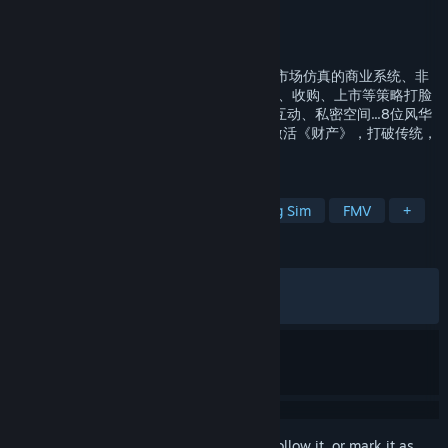
Developer
Bolingogames
Publisher
Bolingogames
Released
Aug 8, 2024
《财产》是一款真正的真人互动游戏，内嵌市场仿真的商业系统、非
线性叙事恋爱养成。31天，通过投资、拍卖、收购、上市等策略打脸
所有人，成就商业帝国！约会、酒吧、QTE互动、私密空间...8位风华
绝代的美女将与你共度每一个难忘的夜晚~激活《财产》，打破传统，
拒绝按部就班！
TAGS
Sexual Content
Strategy
Dating Sim
FMV
+
REVIEWS
ALL TIME:
Very Positive
(86% of 2,775)
RECENT:
Very Positive
(82% of 23)
Sign in
to add this item to your wishlist, follow it, or mark it as