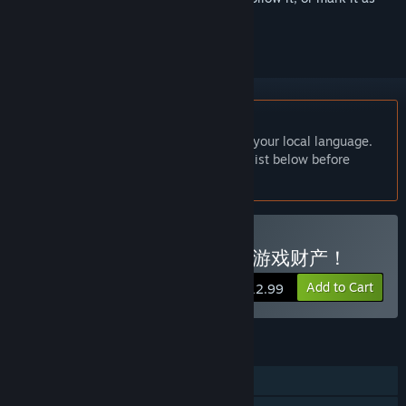
ignored
English language not supported
This product does not have support for your local language.
Please review the supported language list below before
purchasing
Buy 失业了，我获得了亿万游戏财产！
Add to Cart
$12.99
FEATURES
Single-player