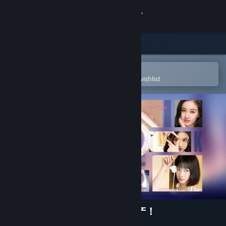
Sign in
Store
Community
Open in the Steam Mobile App
To easily purchase or add to your wishlist
About
Support
Change language
Get the Steam Mobile App
View desktop website
失业了，我获得了亿万游戏财产！