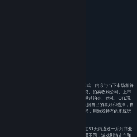
Title:
失业了，我获得了亿万游戏财产！
掌握官方最新动态，请关注
Genre:
Adventure
,
Indie
,
RPG
,
Simulation
,
Strategy
Release Date:
Aug 8, 2024
QQ群：398681862
抖音：@失业了，我获得了亿万游戏财产
B站：@失业获得亿万游戏财产
游戏介绍
这是一个真实且充满无限可能的世界
这是一款真正的真人互动游戏
告别传统的影视剧镜头+叙事体恋爱的表现形式，内嵌与当下市场相符
的仿真商业系统，在游戏中，你可以通过投资、拍卖收购公司、上市
敲钟等多种商业玩法成就商业帝国，也可以通过约会、赠礼、QTE玩
法、私密空间等恋爱玩法与8位美女互动。根据自己的喜好和选择，自
由决定游戏未来走向，打造属于你的完美结局，用游戏特有的系统玩
法感受成为爽文主角的快感。
在游戏中，你将获得亿万游戏财产，并需要在31天内通过一系列商业
行为将游戏资产转化到现实当中，财富的积累不同，游戏剧情走向和