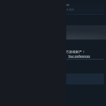
RECOMMENDED:
除了暴富赚钱、财富自由的“爽剧”人生之外，游戏中还有8位性格各异
Requires a 64-bit processor and operating system
的真人美女等你攻略，多种恋爱剧情等你解锁。游戏中通过你的不同
需要 64 位处理器和操作系统 Windows 10(64-Bit)
OS:
操作会组合呈现出多种不同结局，你的每一个决定都会影响故事的发
i7-7700k 4.2GHZ 6 Core
PROCESSOR:
READ MORE
展和走向。
16 GB RAM
MEMORY:
GTX 1050 TI 4GB
GRAPHICS:
Version 11
DIRECTX:
在游戏中，你可以与不同的美女角色建立深层次的情感联系，发掘每
41 GB available space
STORAGE:
个角色独特的故事和魅力。还可以通过赠礼、约会、QTE小游戏等社
Need 64 bit system
ADDITIONAL NOTES:
交活动增加好感度。游戏根据每个人物的专属故事，还设计了专属剧
情及互动体验。如：可以通过直播平台刷礼物的方式解锁幕幼唯（主
Customer reviews for 失业了，我获得了亿万游戏财产！
播）的专属剧情等。
See language breakdown
About user reviews
Your preferences
ALL TIME:
Very Positive
(86% of 2,775)
游戏内不仅有常规的恋爱剧情体验，还有信息、通话、朋友圈及耳边
RECENT:
Very Positive
(82% of 23)
轻语叫醒服务的设定，你可以体验到推倒、亲吻、撒娇、生气等多种
女主对你的专属行为，也可以通过赠送不同服装，感受她专属于你的
Filters
Your Languages
多变形象，让你的恋爱更真实。甜美的声音和恰到好处的关心，让你
身临其境的感受她的呼吸与存在，丰富每一次情绪的波动。恋爱互动
模式不再单一，更多恋爱日常等你来发现。
© Valve Corporation. All rights reserved. All
trademarks are property of their respective owners