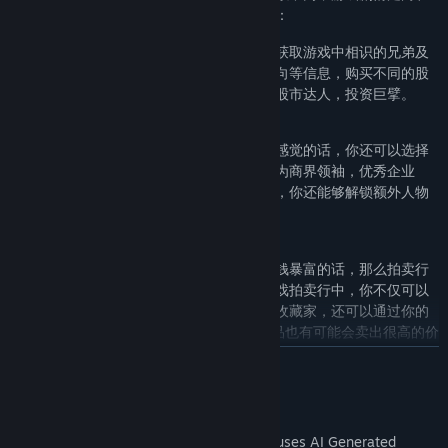
结局不同，游戏内提供了多种商业赚钱玩法：
你可以选择高风险高回报的投资玩法，通过获取游戏中相识的兄弟及
美女总裁等去了解当下政策、物价、未来风向等信息，购买不同的股
票、期货来获取大量财富，操控股市，成为股市达人，投资巨擘。
如果你喜欢稳步发展，喜欢资金不断上涨的感觉的话，你还可以选择
投资实业，收购并经营属于自己的公司，成为商界领袖，优秀企业
家。另外，当你经营的公司成功上市敲钟后，你还能够解锁额外人物
剧情，获得不一样的人生体验。
以上的商业玩法如果都需要通过长期决策赚钱暴富的话，那么拍卖行
玩法则可以让你体验一夜暴富的爽感，在游戏拍卖行中，你不仅可以
通过你的财力，竞得价值连城的藏品，成为收藏家，还可以通过你的
眼力和判断力“捡漏”，花很少的钱拍得的藏品也有可能会卖出很高的价
格，获得“天降横财”。
READ MORE
AI Generated Content Disclosure
游戏不仅拥有赚钱暴富的商业玩法，还能真实体验有钱人的奢华生活
——模拟真实的商店系统能够完美满足有钱后想要“买买买”的愿望。随
The developers describe how their game uses AI Generated