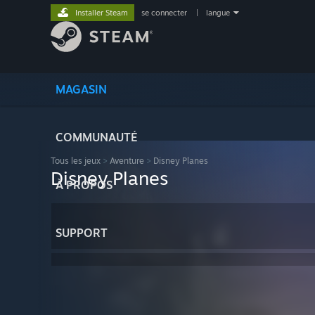
Installer Steam
se connecter
|
langue
MAGASIN
COMMUNAUTÉ
Tous les jeux
>
Aventure
>
Disney Planes
Disney Planes
À PROPOS
SUPPORT