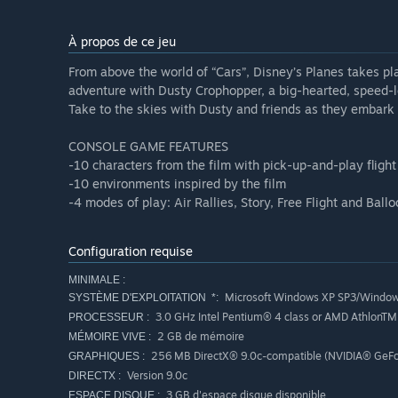
À propos de ce jeu
From above the world of “Cars”, Disney’s Planes takes p
adventure with Dusty Crophopper, a big-hearted, speed-l
Take to the skies with Dusty and friends as they embark
CONSOLE GAME FEATURES
-10 characters from the film with pick-up-and-play flight
-10 environments inspired by the film
-4 modes of play: Air Rallies, Story, Free Flight and Ball
Configuration requise
MINIMALE :
Microsoft Windows XP SP3/Window
SYSTÈME D'EXPLOITATION *:
3.0 GHz Intel Pentium® 4 class or AMD AthlonTM
PROCESSEUR :
2 GB de mémoire
MÉMOIRE VIVE :
256 MB DirectX® 9.0c-compatible (NVIDIA® GeFor
GRAPHIQUES :
Version 9.0c
DIRECTX :
3 GB d'espace disque disponible
ESPACE DISQUE :