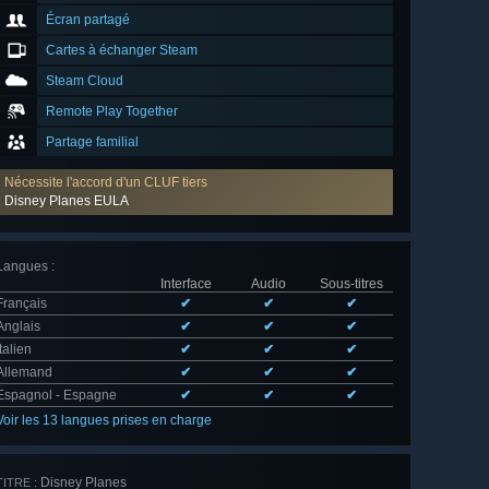
Écran partagé
Cartes à échanger Steam
Steam Cloud
Remote Play Together
Partage familial
Nécessite l'accord d'un CLUF tiers
Disney Planes EULA
Langues
:
Interface
Audio
Sous-titres
Français
✔
✔
✔
Anglais
✔
✔
✔
Italien
✔
✔
✔
Allemand
✔
✔
✔
Espagnol - Espagne
✔
✔
✔
Voir les 13 langues prises en charge
Disney Planes
TITRE :