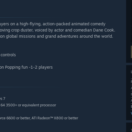
layers on a high-flying, action-packed animated comedy
oving crop duster, voiced by actor and comedian Dane Cook.
 on global missions and grand adventures around the world.
 controls
oon Popping fun -1-2 players
s 7
 64 3500+ or equivalent processor
ce 6600 or better, ATI Radeon™ X800 or better