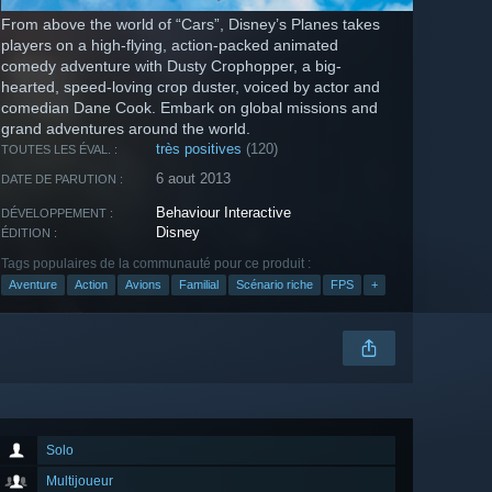
From above the world of “Cars”, Disney’s Planes takes
players on a high-flying, action-packed animated
comedy adventure with Dusty Crophopper, a big-
hearted, speed-loving crop duster, voiced by actor and
comedian Dane Cook. Embark on global missions and
grand adventures around the world.
très positives
(120)
TOUTES LES ÉVAL. :
6 aout 2013
DATE DE PARUTION :
Behaviour Interactive
DÉVELOPPEMENT :
Disney
ÉDITION :
Tags populaires de la communauté pour ce produit :
Aventure
Action
Avions
Familial
Scénario riche
FPS
+
Solo
Multijoueur