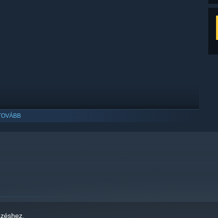
TOVÁBB
ézéshez
.