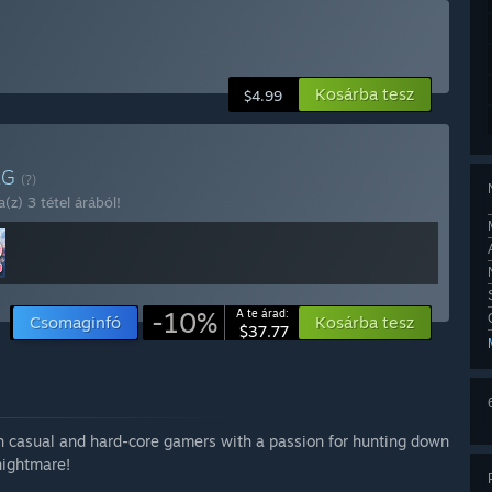
Kosárba tesz
$4.99
AG
(?)
z) 3 tétel árából!
-10%
A te árad:
Csomaginfó
Kosárba tesz
$37.77
both casual and hard-core gamers with a passion for hunting down
nightmare!