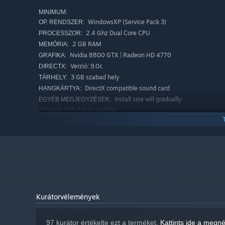
MINIMUM:
WindowsXP (Service Pack 3)
OP. RENDSZER:
2.4 Ghz Dual Core CPU
PROCESSZOR:
2 GB RAM
MEMÓRIA:
Nvidia 8800 GTX | Radeon HD 4770
GRAFIKA:
Verzió: 9.0c
DIRECTX:
3 GB szabad hely
TÁRHELY:
DirectX compatible sound card
HANGKÁRTYA:
Install size will gradually
EGYÉB MEGJEGYZÉSEK:
increase with future updates.
AJÁNLOTT:
Windows 7
OP. RENDSZER *:
3.0 Ghz Quad Core CPU or faster
PROCESSZOR:
4 GB RAM
MEMÓRIA:
Nvidia GTX 460 | Radeon HD 5850
GRAFIKA:
Verzió: 9.0c
DIRECTX:
3 GB szabad hely
TÁRHELY:
DirectX compatible sound card
Kurátorvélemények
HANGKÁRTYA:
Install size will gradually
EGYÉB MEGJEGYZÉSEK:
increase with future updates.
97 kurátor értékelte ezt a terméket.
Kattints ide a megn