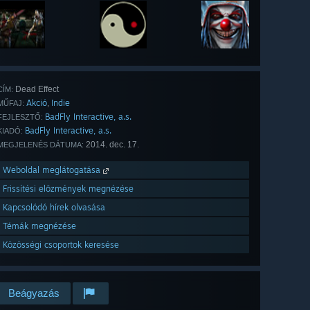
Dead Effect
CÍM:
Akció
Indie
,
MŰFAJ:
BadFly Interactive, a.s.
FEJLESZTŐ:
BadFly Interactive, a.s.
KIADÓ:
2014. dec. 17.
MEGJELENÉS DÁTUMA:
Weboldal meglátogatása
Frissítési előzmények megnézése
Kapcsolódó hírek olvasása
Témák megnézése
Közösségi csoportok keresése
Beágyazás