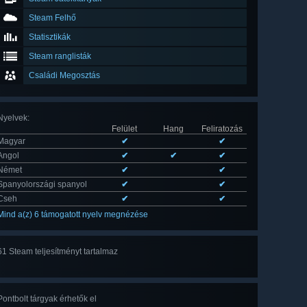
Steam Felhő
Statisztikák
Steam ranglisták
Családi Megosztás
Nyelvek
:
Felület
Hang
Feliratozás
Magyar
✔
✔
Angol
✔
✔
✔
Német
✔
✔
Spanyolországi spanyol
✔
✔
Cseh
✔
✔
Mind a(z) 6 támogatott nyelv megnézése
61 Steam teljesítményt tartalmaz
Mind
a(z) 61
Pontbolt tárgyak érhetők el