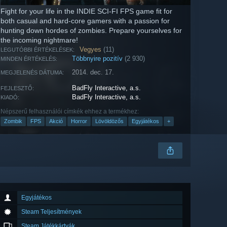
Fight for your life in the INDIE SCI-FI FPS game fit for
both casual and hard-core gamers with a passion for
hunting down hordes of zombies. Prepare yourselves for
the incoming nightmare!
Vegyes
(11)
LEGUTÓBBI ÉRTÉKELÉSEK:
Többnyire pozitív
(2 930)
MINDEN ÉRTÉKELÉS:
2014. dec. 17.
MEGJELENÉS DÁTUMA:
BadFly Interactive, a.s.
FEJLESZTŐ:
BadFly Interactive, a.s.
KIADÓ:
Népszerű felhasználói címkék ehhez a termékhez:
Zombik
FPS
Akció
Horror
Lövöldözős
Egyjátékos
+
Egyjátékos
Steam Teljesítmények
Steam Játékkártyák