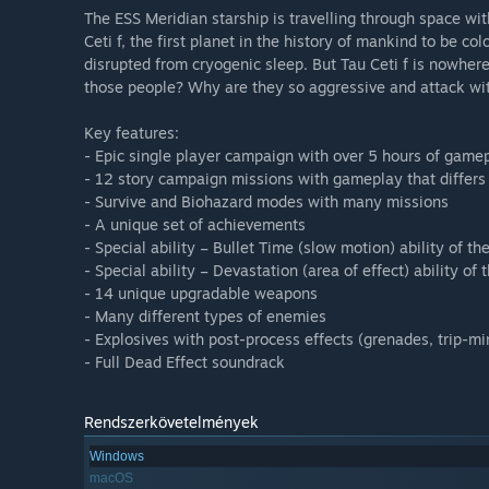
The ESS Meridian starship is travelling through space wi
Ceti f, the first planet in the history of mankind to be c
disrupted from cryogenic sleep. But Tau Ceti f is nowher
those people? Why are they so aggressive and attack wit
Key features:
- Epic single player campaign with over 5 hours of gamep
- 12 story campaign missions with gameplay that differs
- Survive and Biohazard modes with many missions
- A unique set of achievements
- Special ability – Bullet Time (slow motion) ability of th
- Special ability – Devastation (area of effect) ability of 
- 14 unique upgradable weapons
- Many different types of enemies
- Explosives with post-process effects (grenades, trip-mi
- Full Dead Effect soundrack
Rendszerkövetelmények
Windows
macOS