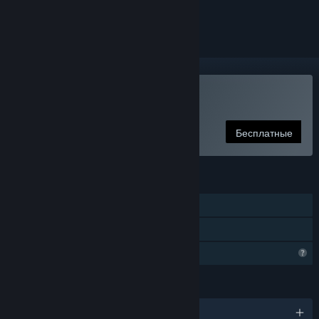
скрыть его
Сыграть в Тайны Музея
Бесплатные
ФУНКЦИИ
Для одного игрока
Семейный доступ
Функции профиля ограничены
ЯЗЫКИ
русский и ещё 1