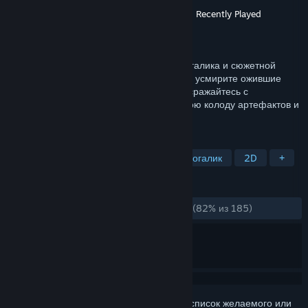
Разработчик
ST Stepanov Ivan Andreevich
,
Recently Played
Издатель
Recently Played
Дата выпуска
14 мар. 2024 г.
Тайны Музея — это смесь карточного рогалика и сюжетной
адвенчуры. Станьте охранником Музея и усмирите ожившие
экспонаты. Изучайте залы разных эпох, сражайтесь с
произведениями искусства, соберите свою колоду артефактов и
узнайте все тайны!
ПО МЕТКАМ
Карточный баттлер
Упрощённый рогалик
2D
+
ОБЗОРЫ
ЗА ВСЁ ВРЕМЯ:
Очень положительные
(82% из 185)
Войдите
, чтобы добавить этот продукт в список желаемого или