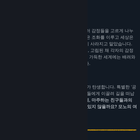
Bluesky
게임 정보
YouTube
혼란한 세상에 퍼지는 감정의 울림!
감정의 실타래로 얽힌 세상, 그 중심에는 여러 감정들을 고르게 나누
업데이트 기록 보기
어 주던 프리즘 나무가 서 있었습니다. 감정은 조화를 이루고 세상은
평온했지만, 어느 날 프리즘의 감정 조각들이 사라지고 말았습니다.
관련 뉴스 보기
감정 조각을 품은 정령들은 뿔뿔이 흩어졌고, 고립된 채 각자의 감정
에 빠져들어 폭주합니다. 감정의 불협화음이 가득한 세계에는 배려와
토론장 보기
이해 대신, 갈등과 불신만이 남게 되었습니다.
커뮤니티 그룹 찾기
한편, 세상의 중심에서 새로운 수호자 '모노'가 탄생합니다. 특별한 '공
제목:
모노웨이브
장르:
액션
,
어드벤처
,
캐주얼
,
인디
감' 능력을 지닌 모노는 저 너머의 감정 정령들에게 이끌려 길을 떠납
출시일:
2026년
니다.
감정의 힘에 반응하고 움직이는 생태계, 마주하는 친구들과의
교류. 이 모든 울림이 정령들에게도 닿을 수 있지 않을까요? 모노의 여
정이 지금 시작됩니다!