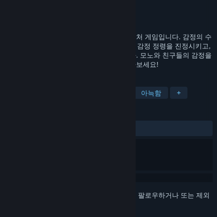
개발자
Studio BBB Inc.
배급사
Studio BBB Inc.
,
Phoenixx Inc.
출시일
2026년
모노웨이브는 감정을 테마로 한 퍼즐 어드벤처 게임입니다. 감정의 수
호 정령 ‘모노’가 행복, 슬픔, 분노, 불안의 네 감정 정령을 진정시키고,
혼란에 빠진 세상을 되찾는 모험을 그립니다. 모노와 친구들의 감정을
활용해 세상을 치유하는 특별한 여정을 떠나보세요!
태그
어드벤처
퍼즐 플랫폼
귀여운
아늑함
+
평가
사용자 평가 없음
로그인
하셔서 게임을 찜 목록에 추가하거나, 팔로우하거나 또는 제외
로 지정하세요.