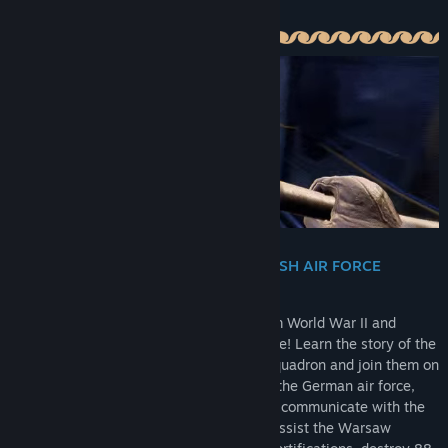
Об этой игре
DISCOVER THE HISTORY OF THE POLISH AIR FORCE
DURING WORLD WAR II
Take the role of a Polish aviation ace from World War II and
engage in aerial battles with the Luftwaffe! Learn the story of the
legendary Polish 1586 Special Destiny Squadron and join them on
incredible missions. Repel the attacks of the German air force,
operate devices on board the Halifax MK, communicate with the
local partisan unit “Armia Krajowa”, and assist the Warsaw