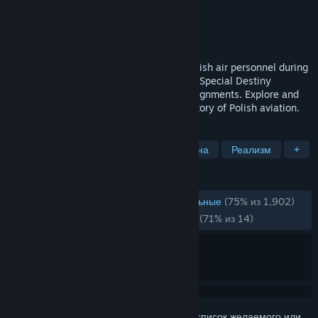
Разработчик
Chronospace
Издатель
Instytut Pamięci Narodowej
Дата выпуска
24 янв. 2024 г.
An educational adventure game about Polish air personnel during
World War II. Meet the pilots of the 1586 Special Destiny
Squadron and join them on incredible assignments. Explore and
solve puzzles to learn more about the history of Polish aviation.
ПО МЕТКАМ
Образование
Вторая мировая война
Реализм
+
ОБЗОРЫ
ЗА ВСЁ ВРЕМЯ:
В основном положительные
(75% из 1,902)
НЕДАВНО:
В основном положительные
(71% из 14)
Войдите
, чтобы добавить этот продукт в список желаемого или