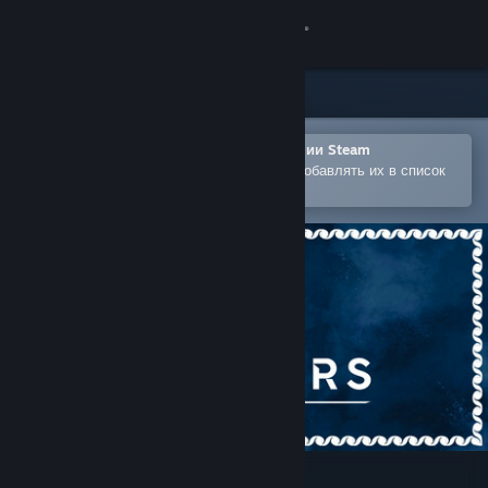
Войти
Магазин
Сообщество
Открыть в мобильном приложении Steam
Позволяет легко покупать игры и добавлять их в список
желаемого
Информация
Поддержка
Изменить язык
Скачать мобильное приложение Steam
Полная версия
Aviators