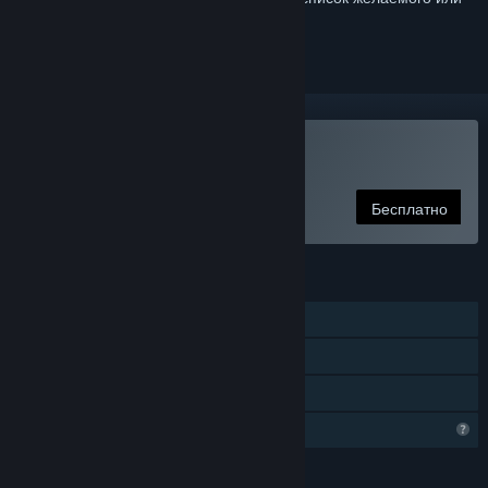
скрыть его
Сыграть в Aviators
Бесплатно
ФУНКЦИИ
Для одного игрока
Достижения Steam
Семейный доступ
Функции профиля ограничены
ЯЗЫКИ