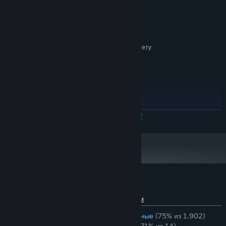
Intel Core i5-7 generation
ПРОЦЕССОР:
16 GB ОЗУ
ОПЕРАТИВНАЯ ПАМЯТЬ:
6 GB VRAM, GTX 1070
ВИДЕОКАРТА:
версии 11
DIRECTX:
Широкополосное подключение к интернету
СЕТЬ:
25 GB
МЕСТО НА ДИСКЕ:
РЕКОМЕНДОВАННЫЕ:
Windows 10
ОС:
Intel Core i5-7 generation
ПРОЦЕССОР:
16 GB ОЗУ
ОПЕРАТИВНАЯ ПАМЯТЬ:
8 GB VRAM, RTX 2060
ВИДЕОКАРТА:
ЧИТАТЬ ДАЛЬШЕ
версии 12
DIRECTX:
Широкополосное подключение к интернету
СЕТЬ:
25 GB
МЕСТО НА ДИСКЕ:
Обзоры пользователей: Aviators
О пользовательских обзорах
Ваши настройки
ЗА ВСЁ ВРЕМЯ:
В основном положительные
(75% из 1,902)
НЕДАВНО:
В основном положительные
(71% из 14)