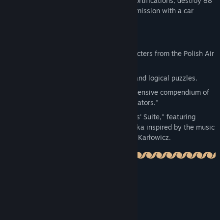
Uprising! Break through the German A2 fortifications, destroy 88
mm artillery positions, and complete the mission with a car
escape
Key Features:
A story based on real events and characters from the Polish Air
Force during World War II.
A blend of exploration, aerial combat, and logical puzzles.
A journal module containing a comprehensive compendium of
historical knowledge referenced in "Aviators."
An immersive soundtrack, "The Aviators' Suite," featuring
compositions by Przemysław Treszczotka inspired by the music
of Karol Szymanowski and Mieczysław Karłowicz.
Системные требования
МИНИМАЛЬНЫЕ:
Windows 10
ОС: