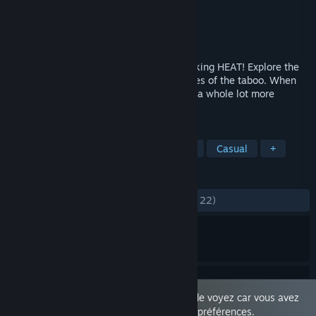
Développement
SinVR
Édition
SinVR
Sorti le
24 nov. 2023
Futa Tales, Woo-oo! These ladies are packing HEAT! Explore the
depths of Futa City, to uncover hidden tales of the taboo. When
the clothes start flying off, prepare to get a whole lot more
immersive!
TAGS
Nudité
Contenu à caractère sexuel
Casual
+
ÉVALUATIONS
DEPUIS LE DÉBUT :
moyennes
(68 % sur 22)
Ce produit est réservé aux adultes. Vous le voyez car vous avez
autorisé ce genre de contenu depuis vos préférences.