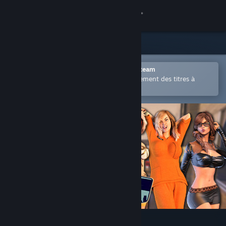
Se connecter
Magasin
Communauté
Ouvrir dans l'application mobile Steam
Permet d'acheter ou d'ajouter facilement des titres à
votre liste de souhaits.
À propos
Support
Changer la langue
Télécharger l'application mobile Steam
Voir version ordi. du site
Futa Tales