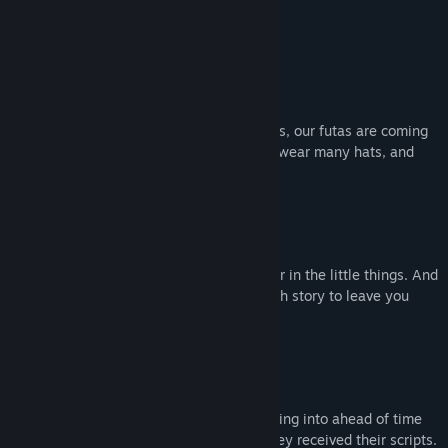
Would you like to know more?
Genre-bender
From superheroes to reality-tv housewives, our futas are coming
from all walks of the wild life. Prepare to wear many hats, and
then take them off!
Fun Lovin'
A little known fact is that futas find humor in the little things. And
so do we! Which is why we’ve written each story to leave you
with a laugh.
Fully Voice Acted Action
We let our VAs know what they were getting into ahead of time
so thankfully nobody passed out when they received their scripts.