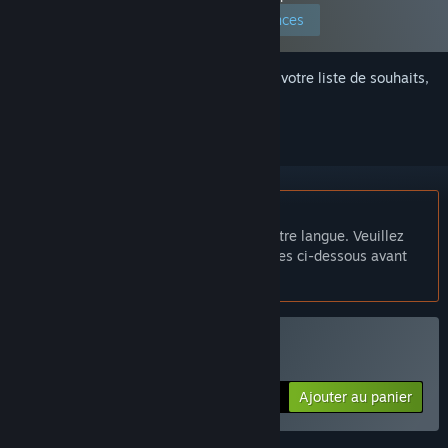
Modifier vos préférences
Connectez-vous
pour ajouter cet article à votre liste de souhaits,
le suivre ou l'ignorer
Français non disponible
Ce produit n'est pas disponible dans votre langue. Veuillez
consulter la liste des langues disponibles ci-dessous avant
de l'acheter.
VR prise en charge
Acheter Futa Tales
Ajouter au panier
$14.99