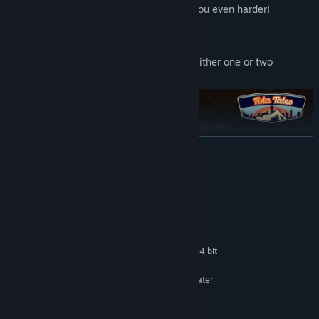
The result of their hard work should get you even harder!
Gameplay features:
Engage in full lustful intercourse with either one or two
partners.
EN SAVOIR PLUS
Configuration requise
MINIMALE :
Système d'exploitation et processeur 64 bits
nécessaires
Windows 7 SP1 64 bit
SYSTÈME D'EXPLOITATION *:
or greater
Use your mouse, VR controllers to interact with the characters.
Intel i5-4590 equivalent or greater
PROCESSEUR :
8 GB de mémoire
MÉMOIRE VIVE :
NVIDIA GTX 970 or AMD R9 390
GRAPHIQUES :