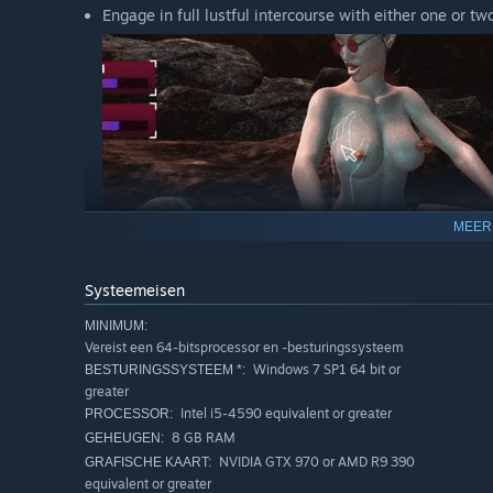
Engage in full lustful intercourse with either one or tw
MEER
Systeemeisen
MINIMUM:
Vereist een 64-bitsprocessor en -besturingssysteem
Use your mouse, VR controllers to interact with the ch
Windows 7 SP1 64 bit or
BESTURINGSSYSTEEM *:
greater
Intel i5-4590 equivalent or greater
PROCESSOR:
8 GB RAM
GEHEUGEN:
NVIDIA GTX 970 or AMD R9 390
GRAFISCHE KAART:
equivalent or greater