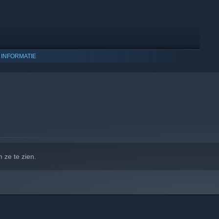
 INFORMATIE
ou and your partner.
 10 en latere versies.
 ze te zien.