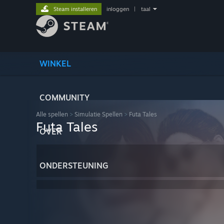
Steam installeren
inloggen
|
taal
WINKEL
COMMUNITY
Alle spellen
>
Simulatie Spellen
>
Futa Tales
Futa Tales
OVER
ONDERSTEUNING