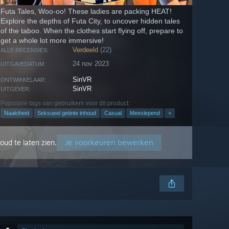
Futa Tales, Woo-oo! These ladies are packing HEAT!
Explore the depths of Futa City, to uncover hidden tales
of the taboo. When the clothes start flying off, prepare to
get a whole lot more immersive!
Verdeeld
(22)
ALLE RECENSIES:
24 nov 2023
UITGAVEDATUM:
SinVR
ONTWIKKELAAR:
SinVR
UITGEVER:
Populaire tags van gebruikers voor dit product:
Naaktheid
Seksueel getinte inhoud
Casual
Meeslepend
+
Je voorkeuren bewerken
oud te laten zien.