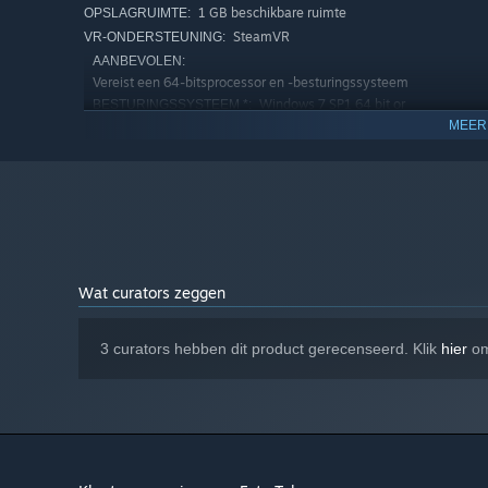
1 GB beschikbare ruimte
OPSLAGRUIMTE:
SteamVR
VR-ONDERSTEUNING:
AANBEVOLEN:
Vereist een 64-bitsprocessor en -besturingssysteem
Windows 7 SP1 64 bit or
BESTURINGSSYSTEEM *:
greater
MEER
Intel i5-6500 equivalent or greater
PROCESSOR:
16 GB RAM
GEHEUGEN:
NVIDIA GTX 980 or AMD R9
GRAFISCHE KAART:
Select different poses to keep things interesting for y
390 equivalent or greater
2 GB beschikbare ruimte
OPSLAGRUIMTE:
Vanaf 1 januari 2024 ondersteunt de Steam-client alleen Windows
*
Wat curators zeggen
3 curators hebben dit product gerecenseerd. Klik
hier
om