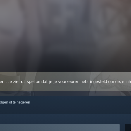
en'. Je ziet dit spel omdat je je voorkeuren hebt ingesteld om deze inh
volgen of te negeren