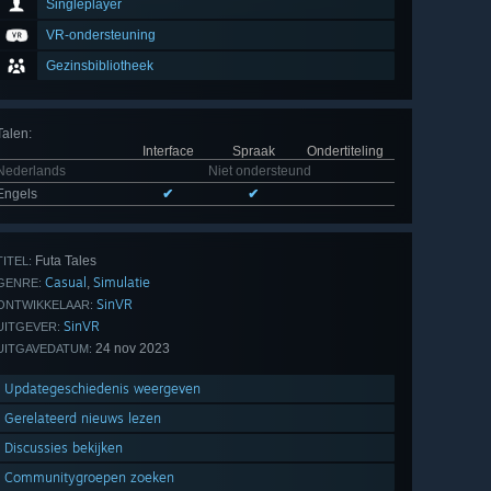
Singleplayer
VR-ondersteuning
Gezinsbibliotheek
Talen
:
Interface
Spraak
Ondertiteling
Nederlands
Niet ondersteund
Engels
✔
✔
Futa Tales
TITEL:
Casual
Simulatie
,
GENRE:
SinVR
ONTWIKKELAAR:
SinVR
UITGEVER:
24 nov 2023
UITGAVEDATUM:
Updategeschiedenis weergeven
Gerelateerd nieuws lezen
Discussies bekijken
Communitygroepen zoeken