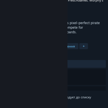
Розробник
LPGames
,
Calm Pewter Games
,
FreschGames
,
Murphy's
Dad
Видавець
Game Dev Field Guide
Дата виходу
15 листоп. 2023
Challenge yourself and your friends in this pixel-perfect pirate
platformer! Create your own levels and compete for
swashbuckling supremacy on the leaderboards.
ПОЗНАЧКИ
Двовимірний платформер
Дослідження
+
РЕЦЕНЗІЇ
ЗА ВЕСЬ ЧАС:
схвальні
(96% з 27)
Увійдіть до акаунта
, щоби додати цей продукт до списку
бажаного чи позначити як ігнорований.