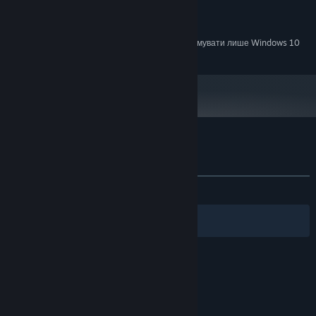
512MB
ВІДЕОКАРТА:
200 MB доступного місця
МІСЦЕ НА ДИСКУ:
З 1 січня 2024 року клієнт Steam буде підтримувати лише Windows 10
*
чи новіші версії цієї ОС.
Користувацькі рецензії на Editarrr
Про рецензії користувачів
Ваші вподобання
ЗА ВЕСЬ ЧАС:
схвальні
(96% з 27)
Фільтри
Обрані мови
© Valve Corporation. Усі права захищено. Усі
торговельні марки є власністю відповідних власників
у США та інших країнах.
Політика конфіденційності
|
Юридична інформація
|
Доступність
|
Угода