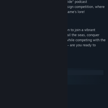
creative minds of the "Game Dev Field Guide" podcast
community. Join us for an annual level design competition, where
your creations can become a part of the game's lore!
Editarrr is not just a game; it's an invitation to join a vibrant
community of like-minded adventurers. Sail the seas, conquer
obstacles, and design your dream levels while competing with the
best of the best. The journey begins now – are you ready to
become a legend of the high seas?
Системні вимоги
Windows
macOS
SteamOS + Linux
МІНІМАЛЬНІ:
Windows 7+
ОС *:
1.2Ghz+
ПРОЦЕСОР:
4 GB ОП
ОПЕРАТИВНА ПАМ’ЯТЬ: