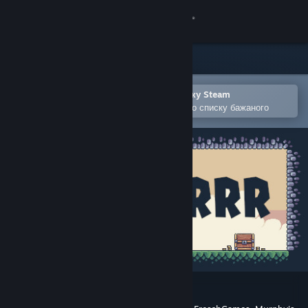
Увійти
Крамниця
Спільнота
Відкрити в мобільному застосунку Steam
Щоби легко придбати або додати до списку бажаного
Інформація
Підтримка
Змінити мову
Завантажити мобільний застосунок Steam
Переглянути повну версію
Editarrr