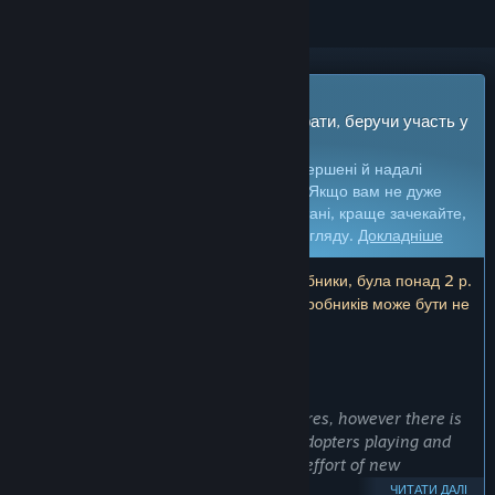
Гра з дочасним доступом
Отримайте доступ і відразу почніть грати, беручи участь у
процесі розробки.
Увага:
ігри з дочасним доступом не завершені й надалі
можуть як істотно змінюватися, так і ні. Якщо вам не дуже
кортить грати в цю гру в її поточному стані, краще зачекайте,
доки вона не набуде довершенішого вигляду.
Докладніше
Увага: остання зміна, яку внесли розробники, була понад 2 р.
тому. Інформація та хронологія від розробників може бути не
актуальна.
ЩО БАЖАЮТЬ СКАЗАТИ РОЗРОБНИКИ:
Чому дочасний доступ?
«We are still actively adding new features, however there is
enough content to justify some early adopters playing and
giving feedback to direct the time and effort of new
additions.»
ЧИТАТИ ДАЛІ