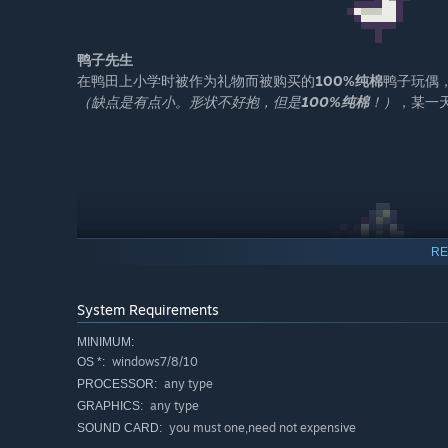
鸭子先生
在鸭田上小学时被作为礼物而被购买的
100%纯棉
鸭子玩偶
（缺点是有点小。形状不好抱，但是
100%纯棉
！）
，某一
RE
吱太郎
受够了被当成猫咪的玩具的吱太郎逃到「噗哟噗哟」里，但
口音很重大家听不懂它说话）
，只好在噗哟森林里生活，但
System Requirements
MINIMUM:
windows7/8/10
OS *:
any type
PROCESSOR:
any type
GRAPHICS:
you must one,need not expensive
SOUND CARD: