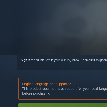
Sign in
to add this item to your wishlist, follow it, or mark it as igno
English language not supported
This product does not have support for your local lan
before purchasing