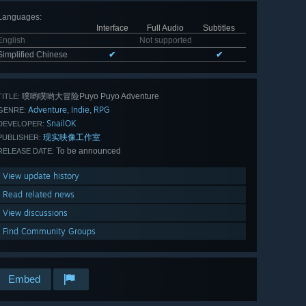
Languages
:
Interface
Full Audio
Subtitles
English
Not supported
Simplified Chinese
✔
✔
噗哟噗哟大冒险Puyo Puyo Adventure
TITLE:
Adventure
Indie
RPG
,
,
GENRE:
SnailOK
DEVELOPER:
现实映像工作室
PUBLISHER:
To be announced
RELEASE DATE:
View update history
Read related news
View discussions
Find Community Groups
Embed