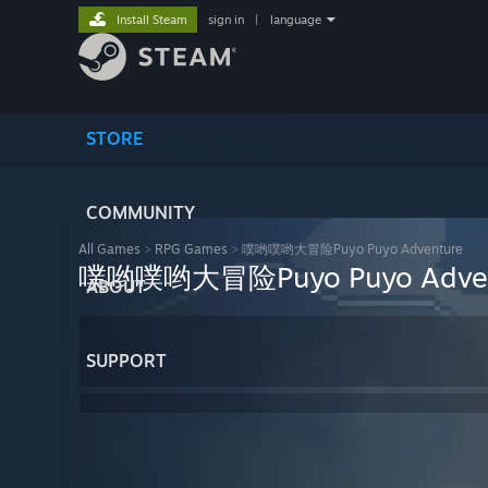
Install Steam
sign in
|
language
STORE
COMMUNITY
All Games
>
RPG Games
>
噗哟噗哟大冒险Puyo Puyo Adventure
噗哟噗哟大冒险Puyo Puyo Adven
ABOUT
SUPPORT