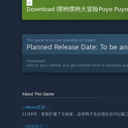
Download 噗哟噗哟大冒险Puyo Puyo 
This game is not yet available on Steam
Planned Release Date:
To be a
Interested?
Add to your wishlist and get notified when it becomes avai
About This Game
◇demo更新◇
11月8号：更新扩建了主角家，还有鸭子先生现在也可以戴
◇游戏简介◇