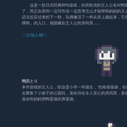
这是一款日式经典RPG游戏，你所扮演的主人公名叫鸭田
了，而正在房间一边写作业一边思考怎么才能帮助妈妈的主
还没反应过来的下一秒，玩偶像活了一样从床上蹦起来，它
噗哟」的入口，就隐藏在主人公的房间里……
◇出场人物◇
鸭田とり
本作游戏的主人公，职业是小学一年级生， 性格很孤僻，
去聚集了小孩子的公园玩，喜欢待在令人安心的房间里，喜
喜欢吃妈妈用鸭蛋做的厚蛋烧。