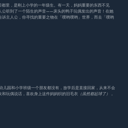
都里，是刚上小学的一年级生。有一天，妈妈重要的东西不见
人公听到了一个陌生的声音——床头的鸭子玩偶发出的声音！在她
告诉主人公，你寻找的重要之物在「噗哟噗哟」世界，而去「噗哟
在幼儿园和小学班级一个朋友都没有，放学后是直接回家，从来不会
欢和玩偶说话，喜欢身上这件妈妈织的旧毛衣
（虽然都起球了）
，