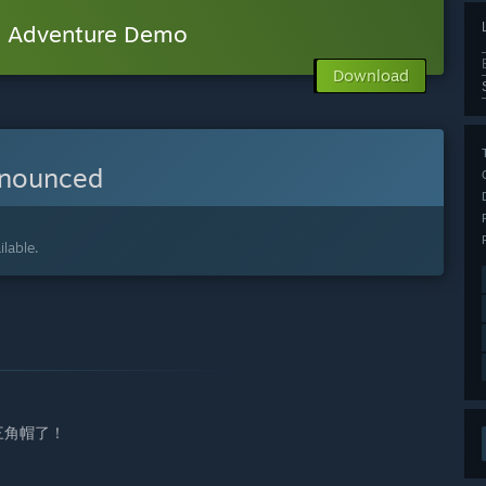
Adventure Demo
Download
nnounced
lable.
三角帽了！