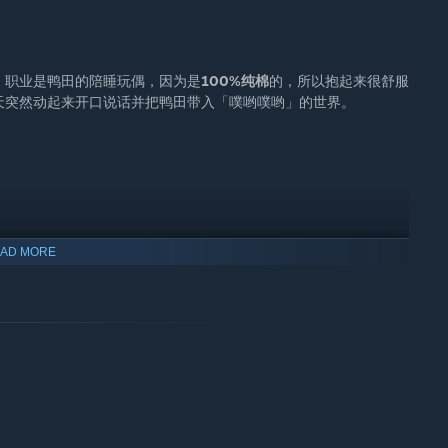
，职业是鸭田的陪睡玩偶，因为是
100%纯棉
的，所以抱起来很舒服
天突然动起来开口说话并把鸭田带入「噗哟噗哟」的世界。
AD MORE
是因为身上太旧太脏还会动不动吱吱叫被小镇居民们嫌弃
（其实是
是在不久就被强鼠集团发现被强行按上了轮子被迫成为一名小偷……