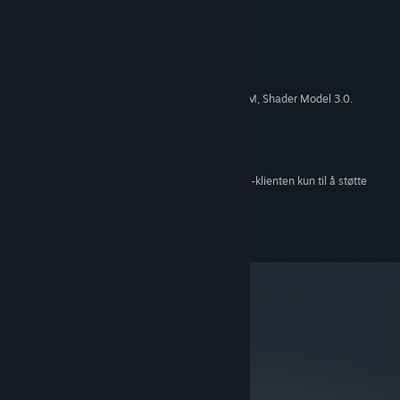
MINIMUM:
Windows 7
OS *:
Intel i3 2.2 GHz
PROSESSOR:
2 GB RAM
MINNE:
Intel HD 5000 or better. 384 MB VRAM, Shader Model 3.0.
GRAFIKK:
Versjon 9.0c
DIRECTX:
2 GB tilgjengelig plass
LAGRING:
Any
LYDKORT:
Fra og med den 1. januar 2024 kommer Steam-klienten kun til å støtte
*
Windows 10 og nyere versjoner.
2014-2015 Ivy Games LLC
metacritic
75
Les kritikernes
anmeldelser