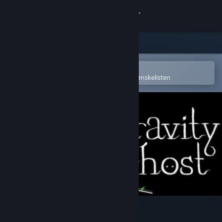
Logg inn
Butikk
Samfunn
Åpne i Steams mobilapp
for å enkelt kjøpe eller legge til på ønskelisten
Om
Kundestøtte
Bytt språk
Skaff deg Steam-appen på mobil
Vis skrivebordsversjon
Gravity Ghost