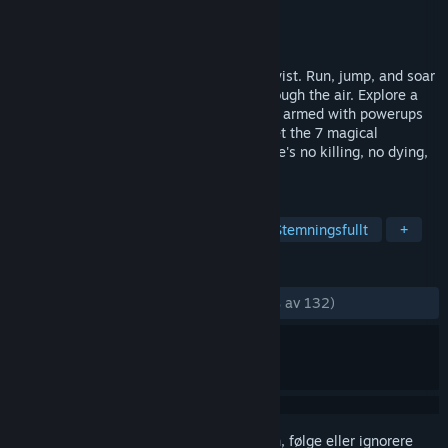
Utvikler
Ivy Games
Utgiver
Ivy Games
Utgitt
26. jan. 2015
Gravity Ghost is a physics game with a twist. Run, jump, and soar
around planets, using gravity to glide through the air. Explore a
shattered galaxy and rescue its survivors, armed with powerups
and mysterious terraforming powers. Meet the 7 magical
guardians and best their challenges. There's no killing, no dying,
and no way to fail.
MERKELAPPER
Indie
Flott lydspor
Fysikk
Stemningsfullt
+
ANMELDELSER
GJENNOM TIDENE:
Veldig positive
(95 % av 132)
Logg inn
for å legge til på ønskelisten, følge eller ignorere