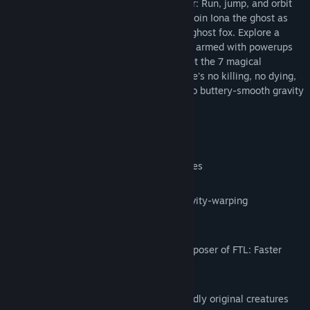
Gravity Ghost is a peaceful gravity hopper: Run, jump, and orbit
your way through a handpainted galaxy. Join Iona the ghost as
she searches for her lost best friend, the ghost fox. Explore a
shattered galaxy and rescue its survivors, armed with powerups
and mysterious terraforming powers. Meet the 7 magical
guardians and best their challenges. There's no killing, no dying,
no way to fail. Just hours of blissing out to buttery-smooth gravity
goodness.
Features
100+ Levels of unique gravity challenges
10+ magical powerups, including a gravity-warping
'terraforming' mechanic
Dynamic new soundtrack from the composer of FTL: Faster
than Light
Beautiful handpainted graphics and wildly original creatures