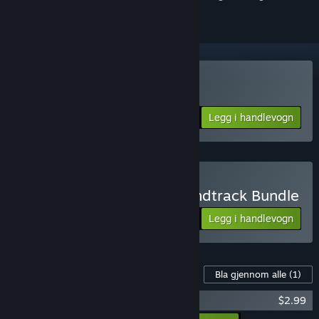
Kjøp Gravity Ghost
Legg i handlevogn
$9.99
Kjøp Gravity Ghost + Soundtrack Bundle
Legg i handlevogn
$12.99
Innhold til dette spillet
Bla gjennom alle
(1)
Gravity Ghost - Soundtrack
$2.99