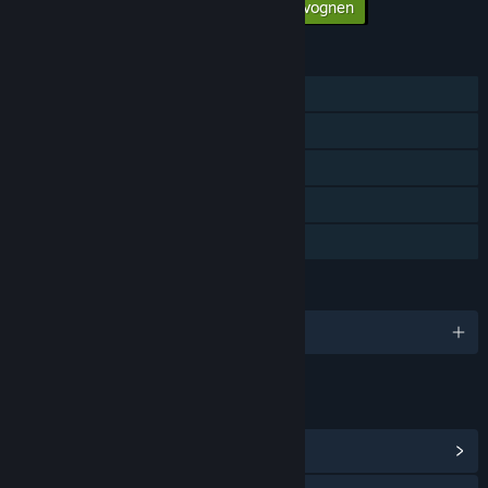
Legg til alt innholdet i handlevognen
$2.99
FUNKSJONER
Enkeltspiller
Steam-prestasjoner
Teksting tilgjengelig
Steam Cloud
Familiedeling
SPRÅK
Engelsk
LENKER OG INFORMASJON
Vis Steam-prestasjoner
(19)