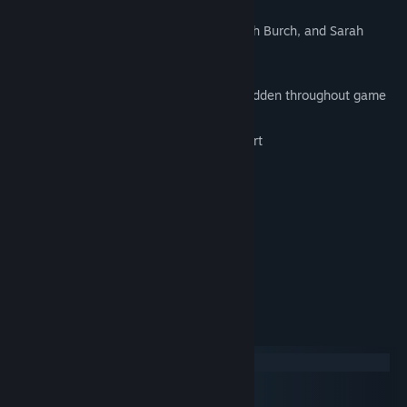
Voice acting by Logan Cunningham, Ash Burch, and Sarah
Elmaleh
25+ minutes of fully animated story, hidden throughout game
Keyboard, mouse, and controller support
Optional English subtitles
Available For Windows, Mac, and Linux
Steam Achievements
Systemkrav
Windows
macOS
SteamOS + Linux