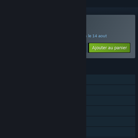
Acheter Cascadia
OFFRE SPÉCIALE ! La promotion prend fin le 14 aout
$14.99
-20%
Ajouter au panier
$11.99
FONCTIONNALITÉS
Solo
JcJ en ligne
JcJ en écran partagé
Écran partagé
Multijoueur multiplateforme
Succès Steam