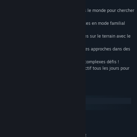
modes de jeu proposés, y compris :
Mode solo en ligne - Aventurez-vous dans le monde pour chercher
des adversaires, ou jouer en solo !
Mode famillial - Peaufinez vos compétences en mode familial
avec des objectifs de score simplifiés !
Multijoueur local - Partagez vos recherches sur le terrain avec le
mode multijoueur local !
15 scénarios locaux - Explorez de nouvelles approches dans des
scénarios uniques !
14 défis - Dépassez-vous en relevant de complexes défis !
Trek quotidien - Atteignez un nouvel objectif tous les jours pour
prouver vos capacités stratégiques !
Configuration requise
Windows
macOS
MINIMALE :
Système d'exploitation et processeur 64 bits
nécessaires
Windows 10 (64bit
SYSTÈME D'EXPLOITATION :