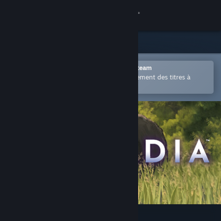
Se connecter
Magasin
Communauté
Ouvrir dans l'application mobile Steam
Permet d'acheter ou d'ajouter facilement des titres à
votre liste de souhaits.
À propos
Support
Changer la langue
Télécharger l'application mobile Steam
Voir version ordi. du site
Cascadia