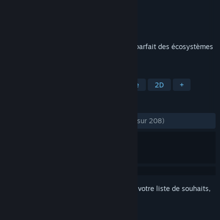
Développement
Dire Wolf
Édition
Dire Wolf
Sorti le
19 févr. 2025
Rivalisez d'ingéniosité pour créer le plus parfait des écosystèmes
dans ce célèbre jeu de société !
TAGS
Stratégie
Jeu de société
Nature
2D
+
ÉVALUATIONS
DEPUIS LE DÉBUT :
très positives
(98 % sur 208)
Connectez-vous
pour ajouter cet article à votre liste de souhaits,
le suivre ou l'ignorer