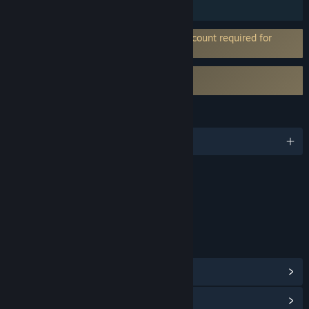
Partage familial
Nécessite un compte tiers : Dire Wolf account required for
online play.
Nécessite l'accord d'un CLUF tiers
Cascadia EULA
LANGUES
Français et 5 autres langues
Contenu
Comprend des éléments interactifs
Chat en jeu, Interactions en ligne
LIENS ET INFORMATIONS
Afficher les succès Steam
(30)
Afficher le hub de la communauté