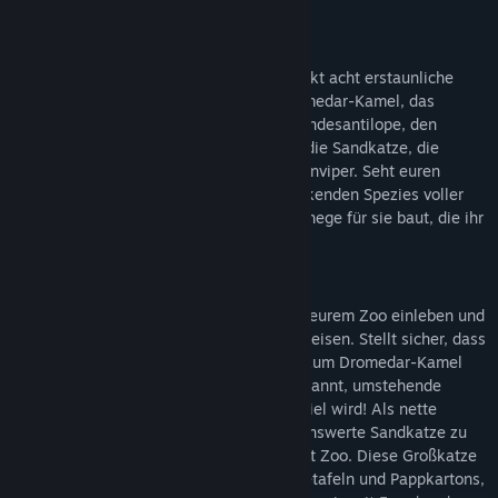
Zoo in der arabischen Wüste zu gründen.
8 UNGLAUBLICHE NEUE TIERARTEN
Blickt durch den Hitzeschleier und entdeckt acht erstaunliche
neue Kreaturen. Wir stellen vor: Das Dromedar-Kamel, das
Nordafrikanische Stachelschwein, die Mendesantilope, den
Somali-Wildesel. das Spitzmaulnashorn, die Sandkatze, die
Damagazelle und die scheue Wüsten-Hornviper. Seht euren
Gästen dabei zu, wie sie diese beeindruckenden Spezies voller
Begeisterung betrachten, während ihr Gehege für sie baut, die ihr
sonniges Zuhause widerspiegeln.
VÖLLIG NEUE ANIMATIONEN
Beobachtet, wie sich eure neuen Tiere in eurem Zoo einleben und
bewundert ihre einzigartigen Verhaltensweisen. Stellt sicher, dass
eure Gäste einen respektvollen Abstand zum Dromedar-Kamel
einhalten. Dieses stolze Tier ist dafür bekannt, umstehende
Besucher anzuspucken, wenn es ihm zu viel wird! Als nette
Abwechslung bekommt ihr auch die liebenswerte Sandkatze zu
Gesicht, eine der kleinsten Arten in Planet Zoo. Diese Großkatze
benötigt Lebensqualitätobjekte wie Reibetafeln und Pappkartons,