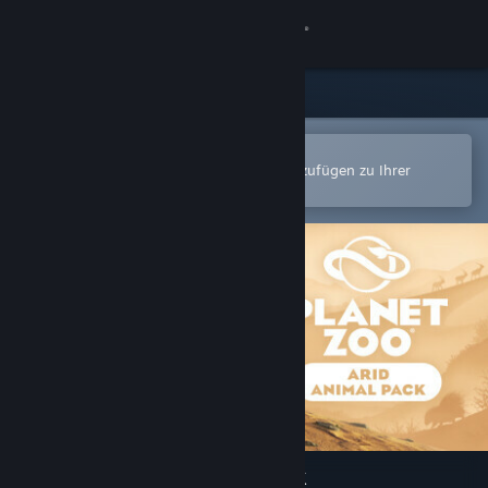
Anmelden
Shop
Community
In der Steam-Mobile-App öffnen
Zum einfachen Kauf oder zum Hinzufügen zu Ihrer
Wunschliste.
Info
Support
Sprache ändern
Steam-Mobile-App herunterladen
Desktopversion anzeigen
Planet Zoo: Arid Animal Pack