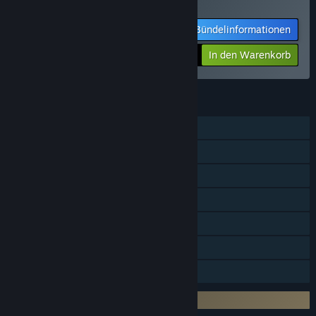
anzeigen
Bündelinformationen
-15%
$218.23
In den Warenkorb
FUNKTIONEN
Einzelspieler
Zusatzinhalte
Steam-Errungenschaften
Steam-Sammelkarten
Steam Workshop
Steam Cloud
Familienbibliothek
Drittanbieter-DRM: Denuvo Anti-tamper