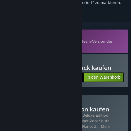
hinzuzufügen, zu abonnieren oder als „Ignoriert“ zu markieren.
Zusatzinhalte
Dieses Produkt benötigt zum Spielen die Steam-Version des
Basisspiels
Planet Zoo
.
Planet Zoo: Arid Animal Pack kaufen
In den Warenkorb
$9.99
Planet Zoo: Ultimate Edition kaufen
Enthält 22 Artikel:
Planet Zoo
,
Planet Zoo Deluxe Edition
Upgrade Pack
,
Planet Zoo: Arctic Pack
,
Planet Zoo: South
America Pack
,
Planet Zoo: Australia Pack
,
Planet Z
…
Mehr