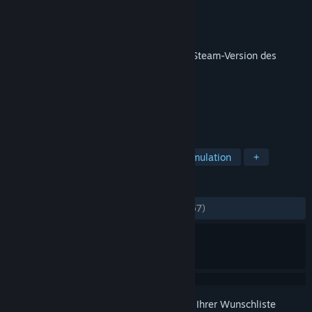
Entwickler
Frontier Developments
Publisher
Frontier Developments
Veröffentlichung
20. Jun. 2023
Dieses Produkt benötigt zum Spielen die Steam-Version des
Basisspiels
Planet Zoo
.
TAGS
Strategie
Gelegenheitsspiel
Simulation
+
REZENSIONEN
KEIN ZEITLIMIT:
Sehr positiv
(85 % von 57)
Melden Sie sich an
, um dieses Produkt zu Ihrer Wunschliste