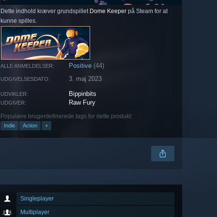
Dette indhold kræver grundspillet
Dome Keeper
på Steam for at
kunne spilles.
Positive
(44)
ALLE ANMELDELSER:
3. maj 2023
UDGIVELSESDATO:
Bippinbits
UDVIKLER:
Raw Fury
UDGIVER:
Populære brugerdefinerede tags for dette produkt:
Indie
Action
+
Singleplayer
Multiplayer