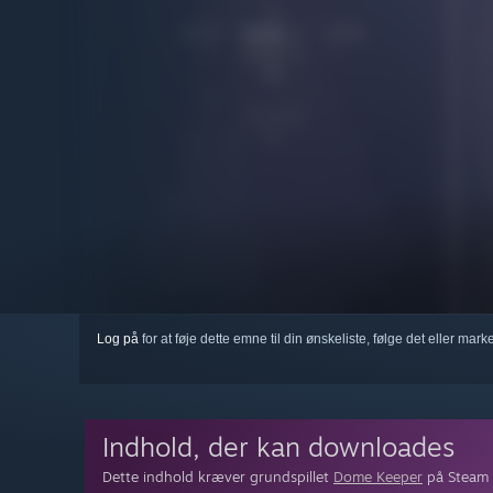
Log på
for at føje dette emne til din ønskeliste, følge det eller mar
Indhold, der kan downloades
Dette indhold kræver grundspillet
Dome Keeper
på Steam f