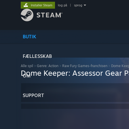
Installer Steam
log på
|
sprog
BUTIK
FÆLLESSKAB
Alle spil
>
Genre: Action
>
Raw Fury Games-franchisen
>
Dome Kee
Dome Keeper: Assessor Gear 
OM
SUPPORT