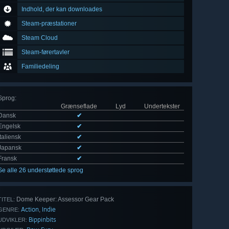
Indhold, der kan downloades
Steam-præstationer
Steam Cloud
Steam-førertavler
Familiedeling
Sprog
:
Grænseflade
Lyd
Undertekster
Dansk
✔
Engelsk
✔
Italiensk
✔
Japansk
✔
Fransk
✔
Se alle 26 understøttede sprog
Dome Keeper: Assessor Gear Pack
TITEL:
Action
Indie
,
GENRE:
Bippinbits
UDVIKLER: