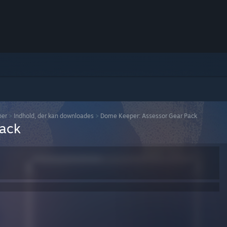
per
>
Indhold, der kan downloades
>
Dome Keeper: Assessor Gear Pack
Pack