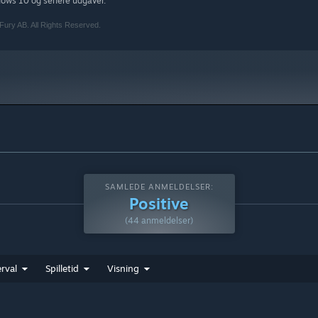
dows 10 og senere udgaver.
ury AB. All Rights Reserved.
SAMLEDE ANMELDELSER:
Positive
(44 anmeldelser)
rval
Spilletid
Visning