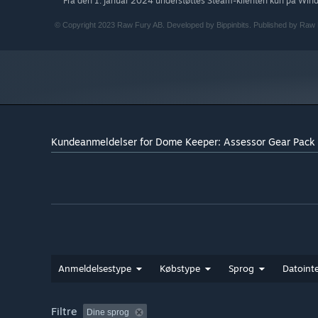
Fra den 1. januar 2024 understøttes Steam-klienten kun på Win
*
© Copyright 2023 Raw Fury AB. Developed by Bippinbits. Published by Raw F
Kundeanmeldelser for Dome Keeper: Assessor Gear Pack
Anmeldelsestype
Købstype
Sprog
Datointe
Filtre
Dine sprog