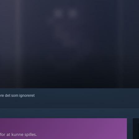
kere det som ignoreret
or at kunne spilles.