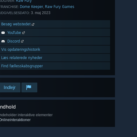
Raw Fury
UDGIVER:
Dome Keeper
Raw Fury Games
,
FRANCHISE:
3. maj 2023
UDGIVELSESDATO:
Besøg webstedet
YouTube
Discord
Vis opdateringshistorik
Læs relaterede nyheder
Find fællesskabsgrupper
Indlejr
Indhold
Indeholder interaktive elementer
Onlineinteraktioner