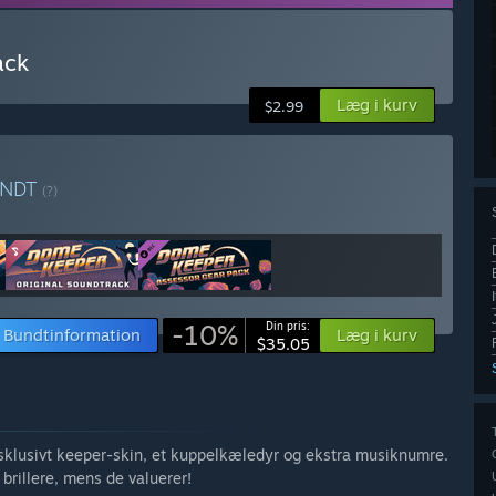
ack
Læg i kurv
$2.99
UNDT
(?)
-10%
Din pris:
Bundtinformation
Læg i kurv
$35.05
ksklusivt keeper-skin, et kuppelkæledyr og ekstra musiknumre.
brillere, mens de valuerer!