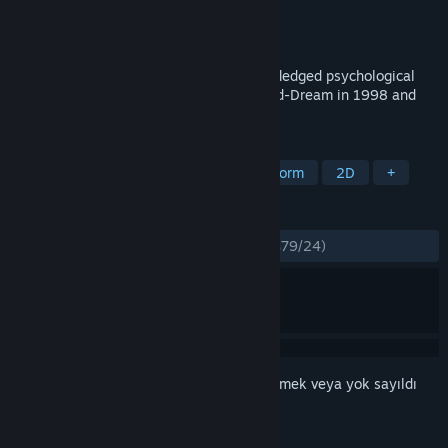
Geliştirici
Child-Dream
Yayıncı
Mamekujira
Yayınlandı:
25 Mar 2023
"Scar of the Doll" is a remake of the full-fledged psychological
suspense ADV that was produced by Child-Dream in 1998 and
recorded an exceptional hit.
ETIKETLER
Macera
Görsel Roman
2D Platform
2D
+
İNCELEMELER
TÜM ZAMANLAR:
Çoğunlukla Olumlu
(%79/24)
Bu öğeyi istek listenize eklemek, takip etmek veya yok sayıldı
olarak işaretlemek için
giriş yapın