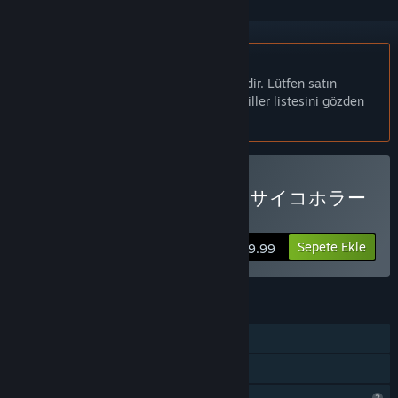
Türkçe desteklenmemektedir
Bu ürün sizin dilinizi desteklememektedir. Lütfen satın
almadan önce aşağıdaki desteklenen diller listesini gözden
geçirin.
人形の傷跡：姉の謎を追うサイコホラー
Satın Alın
Sepete Ekle
$9.99
ÖZELLIKLER
Tek Oyunculu
Aile Paylaşımı