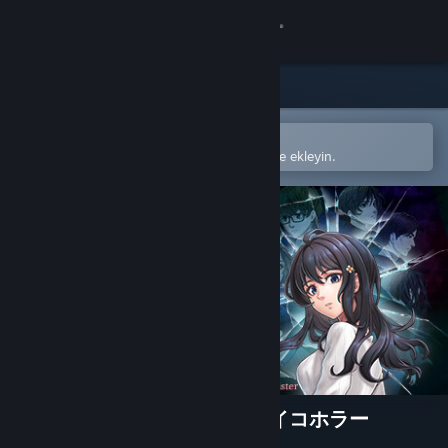
Giriş yap
Mağaza
Topluluk
Steam mobil uygulamasında aç
Kolayca satın alın veya istek listenize ekleyin.
Hakkında
Destek
Dili değiştir
Steam mobil uygulamasını yükle
Masaüstü internet sitesini görüntüle
人形の傷跡：姉の謎を追うサイコホラー