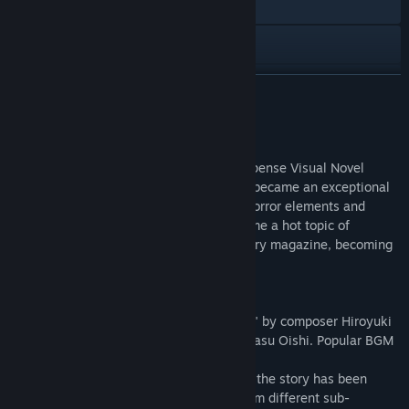
İnternet sitesini ziyaret et
YouTube
Güncelleme geçmişini görüntüle
DEVAMINI OKU
İlgili haberleri oku
Bu Oyun Hakkında
Tartışmaları görüntüle
Scar of the Doll is an original psycho-suspense Visual Novel
produced by Child-Dream in 1998, when became an exceptional
Topluluk gruplarını bul
hit. With its psychologically compelling horror elements and
highly dramatic scenario, the game became a hot topic of
discussion, including a feature in a mystery magazine, becoming
Başlık:
人形の傷跡：姉の謎を追うサイコホラー
a pioneer in the indie adventure genre.
Tür:
Macera
,
Bağımsız Yapımcı
Çıkış Tarihi:
25 Mar 2023
[Remake]
-The main theme is "Tobu Yume wo Minai" by composer Hiroyuki
Oshima and "Shonen" by composer Teruyasu Oishi. Popular BGM
of the original work are remastered.
-Additional content for the second half of the story has been
added. In addition, a zapping scenario from different sub-