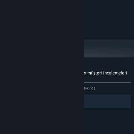
Sistem Gereksinimleri
MINIMUM:
Windows 10
İŞLETIM SISTEMI:
人形の傷跡：姉の謎を追うサイコホラー için müşteri incelemeleri
Kullanıcı incelemeleri hakkında
Tercihleriniz
TÜM ZAMANLAR:
Çoğunlukla Olumlu
(%79/24)
Filtreler
Dilleriniz
© Valve Corporation. Tüm hakları saklıdır. Tüm ticari