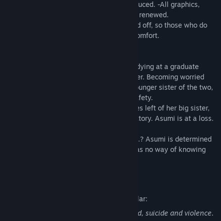
character's points of view has been introduced. -All graphics,
including characters and stills, have been renewed.
-The horror elements can be turned on and off, so those who do
not like horror can enjoy the game with comfort.
[Story]
The contact with her big sister who is studying at a graduate
school in Tokyo has been cut off altogether. Becoming worried
about her big sister, Asumi Kamijo, the younger sister of the two,
decides to go to Tokyo to ascertain her safety.
However, as she arrives there are no traces left of her big sister,
not in her apartment and not in her laboratory. Asumi is at a loss.
What in the world happened to her sister...? Asumi is determined
to track down her big sister though she has no way of knowing
what impending horrors will await her.
Yetişkin İçerik Açıklaması
Geliştiriciler içeriği şu şekilde tarif ediyorlar:
This game includes content such as blood, suicide and violence.