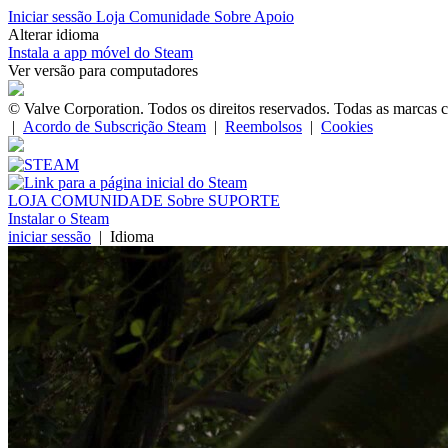
Iniciar sessão
Loja
Comunidade
Sobre
Apoio
Alterar idioma
Instala a app móvel do Steam
Ver versão para computadores
© Valve Corporation. Todos os direitos reservados. Todas as marcas c
|
Acordo de Subscrição Steam
|
Reembolsos
|
Cookies
LOJA
COMUNIDADE
Sobre
SUPORTE
Instalar o Steam
iniciar sessão
|
Idioma