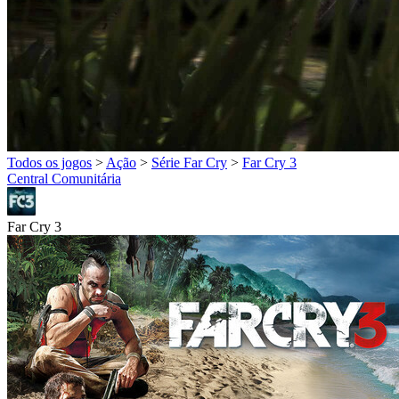
Todos os jogos
>
Ação
>
Série Far Cry
>
Far Cry 3
Central Comunitária
Far Cry 3