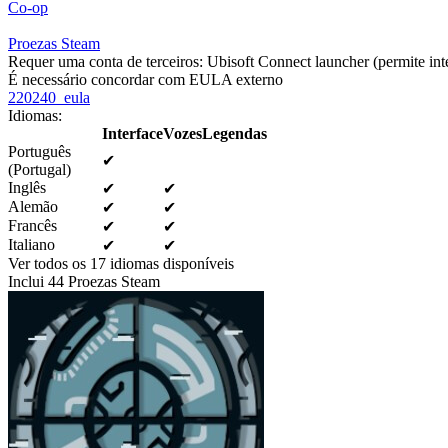
Co-op
Proezas Steam
Requer uma conta de terceiros: Ubisoft Connect launcher (permite int
É necessário concordar com EULA externo
220240_eula
Idiomas
:
Interface
Vozes
Legendas
Português
✔
(Portugal)
Inglês
✔
✔
Alemão
✔
✔
Francês
✔
✔
Italiano
✔
✔
Ver todos os 17 idiomas disponíveis
Inclui 44 Proezas Steam