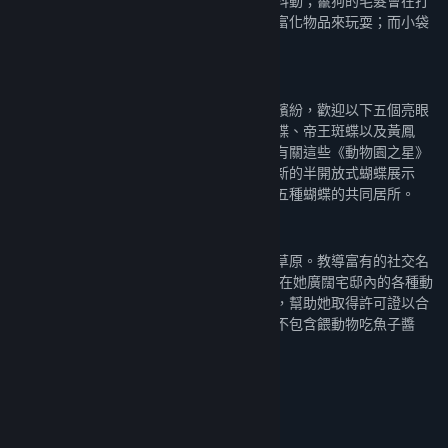
空氣；獰貓的耳朵會在牠們四處跳躍時搖晃抖動；鬣狗的毛髮會在打
鬥或緊張時高高豎起；鴯鶓會啄迪斯可球豐富化物品來玩耍；而小袋
鼠會拽父母頭上的毛來跟牠們嬉戲！
打造蝴蝶展示區
用一系列美麗無比的蝴蝶讓你的動物園更加繽紛，歡迎以下五個亮眼
物種的加入：黃菲粉蝶、孔雀蛺蝶、大藍閃蝶、帝王斑蝶以及黃鳳
蝶。在這些嬌客翩翩飛舞的同時，教導遊客有關這些《動物園之星》
首批飛行昆蟲的知識。另外，你也可以打造新的半開放式蝴蝶展示
區，將遊戲中唯一的多物種展示區作為全部五種蝴蝶的共同居所。
全新劇情關卡
在這個全新的劇情關卡中前往阿根廷的原始草原。教導富有的社交名
流蒂芬妮·薩默斯如何正確照顧動物，並將住在她廣闊宅邸內的各種動
物遷移到更適宜的環境，同時在這段過程中，幫助她取得許可證以合
法飼養這些動物。看來好的動物園管理，並不包含餵動物吃魚子醬
啊！
系統需求
最低配備: