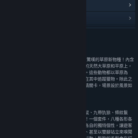
檢視更新歷史記錄
閱讀相關新聞
造訪工作坊
繼續閱讀
尋找社群群組
關於此內容
"透過《動物園之星》草原動物套件探索令人驚嘆的草原新物種！內含
名稱:
Planet Zoo: Grasslands Animal Pack
八種樣貌各異的動物，牠們居住在世界各地的天然大草原和平原上，
類型:
休閒
,
模擬
,
策略
包括外型引人注目的鬃狼、鴯鶓與九帶犰狳。這些動物都以草原為
發行日期:
2022 年 12 月 13 日
家，有的在草原上安居、吃草覓食，有的則在其中追蹤獵物。除此之
外，這次玩家還能挑戰一個非常有趣的新劇情關卡，場景設於風景如
畫的阿根廷。
8 種迷人的全新動物
讓我們隆重介紹鬃狼、鴯鶓、獰貓、紅頸袋鼠、九帶犰狳、條紋鬣
狗、黑尾牛羚以及五種色彩斑斕的蝴蝶物種！一個套件，八種各形各
色的全新動物。這些令人驚奇的動物將展現各自的獨特個性，讓遊客
看得目不轉睛：犰狳會仔細打理自己的身體、甚至以雙腳站立來嗅聞