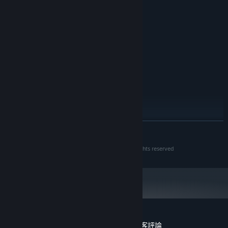
需要 64 位元的處理器及作業系統
Windows 7 (SP1+)/8.1/10 64bit
作業系統 *:
Intel i5-2500 / AMD FX-6350
處理器:
8 GB 記憶體
記憶體:
NVIDIA GeForce GTX 770 (2GB) / AMD
顯示卡:
Radeon R9 270X (2GB)
16 GB 可用空間
儲存空間:
建議配備:
需要 64 位元的處理器及作業系統
Windows 10 64bit
作業系統:
Intel i7-4770k / AMD Ryzen 5 1600
處理器:
16 GB 記憶體
記憶體:
繼續閱讀
NVIDIA GeForce GTX 1070 (8GB) or AMD
顯示卡:
Radeon RX 580 (8GB)
Planet Zoo © 2019 Frontier Developments plc. All rights reserved
16 GB 可用空間
儲存空間:
自 2024 年 1 月 1 日（PT）起，Steam 用戶端僅支援 Windows 10 及更新版
*
本。
Planet Zoo: Grasslands Animal Pack 的顧客評論