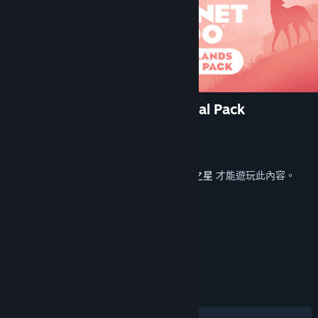
Planet Zoo: Grasslands Animal Pack
Frontier Developments
開發人員
Frontier Developments
發行商
發行日
2022 年 12 月 13 日
您必須在 Steam 上擁有遊戲主程式
動物園之星
才能遊玩此內容。
標籤
策略
模擬
休閒
+
評論
有史以來：
極度好評
(97 / 77)