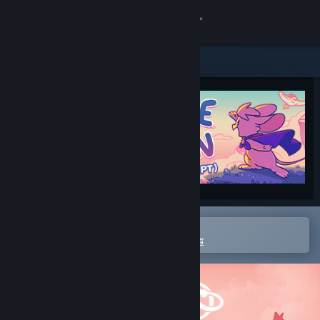
登入
商店
社群
關於
客服
變更語言
在 Steam 行動應用程式中開啟
以輕鬆進行購買或新增至您的願望清單
取得 Steam 行動應用程式
檢視電腦版網頁