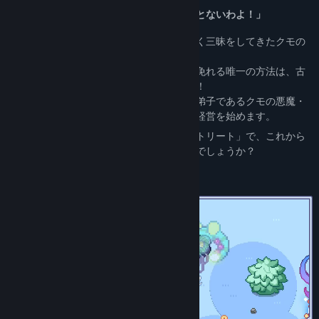
「はぁ、あたしは服なんて一回も作ったことないわよ！」
毎日毎日ブランド品を買いあさり、ぜいたく三昧をしてきたクモの
魔女・フィロシア。
いつしか借金だらけになった彼女が逮捕を免れる唯一の方法は、古
いブティックを復興させて借金を返すこと！
伝説のブティックのオーナー・マクリアの弟子であるクモの悪魔・
チララの助けを借りながら、ブティックの経営を始めます。
ファッションと流行に敏感な「ロイヤルストリート」で、これから
どんな出来事がフィロシアを待っているのでしょうか？
【不思議な素材集め】